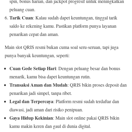
spin, bonus harian, dan jackpot progresif untuk meningkatkan
peluang cuan.
Tarik Cuan
: Kalau sudah dapet keuntungan, tinggal tarik
saldo ke rekening kamu. Pastikan platform punya layanan
penarikan cepat dan aman.
Main slot QRIS resmi bukan cuma soal seru-seruan, tapi juga
punya banyak keuntungan, seperti:
Cuan Gede Setiap Hari
: Dengan peluang besar dan bonus
menarik, kamu bisa dapet keuntungan rutin.
Transaksi Aman dan Mudah
: QRIS bikin proses deposit dan
penarikan jadi simpel, tanpa ribet.
Legal dan Terpercaya
: Platform resmi sudah terdaftar dan
diawasi, jadi aman dari risiko penipuan.
Gaya Hidup Kekinian
: Main slot online pakai QRIS bikin
kamu makin keren dan gaul di dunia digital.