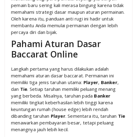
pemain baru sering kali merasa bingung karena tidak
memahami strategi dasar maupun aturan permainan.
Oleh karena itu, panduan anti rugi ini hadir untuk
membantu Anda memulai permainan dengan lebih
percaya diri dan bijak.
Pahami Aturan Dasar
Baccarat Online
Langkah pertama yang harus dilakukan adalah
memahami aturan dasar baccarat. Permainan ini
memiliki tiga jenis taruhan utama:
Player
,
Banker
,
dan
Tie
. Setiap taruhan memiliki peluang menang
yang berbeda. Misalnya, taruhan pada
Banker
memiliki tingkat keberhasilan lebih tinggi karena
keuntungan rumah (house edge) lebih rendah
dibanding taruhan
Player
. Sementara itu, taruhan
Tie
menawarkan pembayaran besar, tetapi peluang
menangnya jauh lebih kecil.