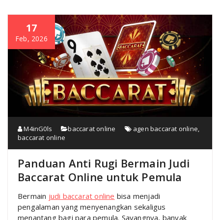
17
Feb, 2026
M4inG0ls
baccarat online
agen baccarat online
,
baccarat online
Panduan Anti Rugi Bermain Judi
Baccarat Online untuk Pemula
Bermain
judi baccarat online
bisa menjadi
pengalaman yang menyenangkan sekaligus
menantang bagi para pemula. Sayangnya, banyak