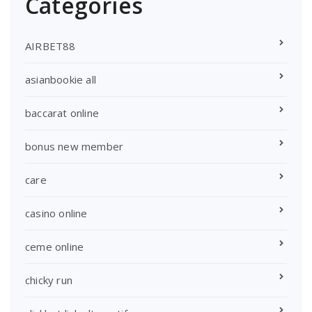
Categories
AIRBET88
asianbookie all
baccarat online
bonus new member
care
casino online
ceme online
chicky run