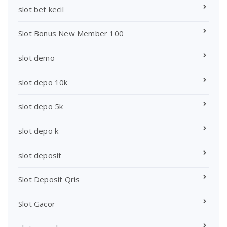
slot bet kecil
Slot Bonus New Member 100
slot demo
slot depo 10k
slot depo 5k
slot depo k
slot deposit
Slot Deposit Qris
Slot Gacor