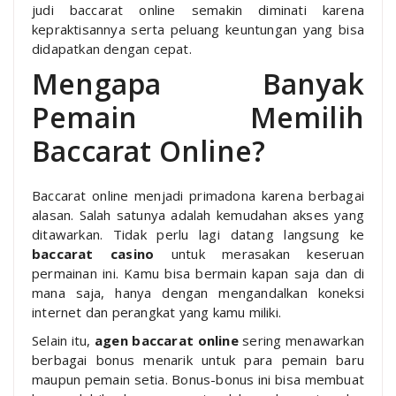
judi baccarat online semakin diminati karena
kepraktisannya serta peluang keuntungan yang bisa
didapatkan dengan cepat.
Mengapa Banyak
Pemain Memilih
Baccarat Online?
Baccarat online menjadi primadona karena berbagai
alasan. Salah satunya adalah kemudahan akses yang
ditawarkan. Tidak perlu lagi datang langsung ke
baccarat casino
untuk merasakan keseruan
permainan ini. Kamu bisa bermain kapan saja dan di
mana saja, hanya dengan mengandalkan koneksi
internet dan perangkat yang kamu miliki.
Selain itu,
agen baccarat online
sering menawarkan
berbagai bonus menarik untuk para pemain baru
maupun pemain setia. Bonus-bonus ini bisa membuat