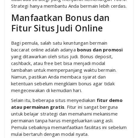
Strategi hanya membantu Anda bermain lebih cerdas.
Manfaatkan Bonus dan
Fitur Situs Judi Online
Bagi pemula, salah satu keuntungan bermain
baccarat online adalah adanya
bonus dan promosi
yang ditawarkan oleh situs judi. Bonus deposit,
cashback, atau free bet bisa menjadi modal
tambahan untuk memperpanjang waktu bermain.
Namun, pastikan Anda membaca syarat dan
ketentuan sebelum mengklaim bonus agar tidak
mengecewakan di kemudian hari.
Selain itu, beberapa situs menyediakan
fitur demo
atau permainan gratis
. Fitur ini sangat berguna
untuk belajar strategi dan memahami mekanisme
permainan tanpa harus mengeluarkan uang asli.
Pemula sebaiknya memanfaatkan fasilitas ini sebelum
mulai bertaruh dengan modal nyata.