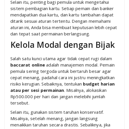
Selain itu, penting bagi pemula untuk mengetahui
sistem pembagian kartu. Setiap pemain dan banker
mendapatkan dua kartu, dan kartu tambahan dapat
ditarik sesuai aturan tertentu. Dengan memahami
aturan ini, Anda bisa membuat keputusan lebih cepat
dan tepat saat permainan berlangsung.
Kelola Modal dengan Bijak
Salah satu kunci utama agar tidak cepat rugi dalam
baccarat online
adalah manajemen modal. Pemain
pemula sering tergoda untuk bertaruh besar agar
cepat menang, padahal cara ini justru meningkatkan
risiko kerugian. Sebaiknya, tentukan
budget harian
atau per sesi permainan
. Misalnya, alokasikan
Rp500.000 per hari dan jangan melebihi jumlah
tersebut.
Selain itu, gunakan sistem taruhan konservatif.
Misalnya, setelah menang, jangan langsung
menaikkan taruhan secara drastis. Sebaliknya, jika