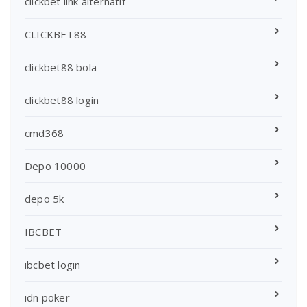
clickbet link alternatif
CLICKBET88
clickbet88 bola
clickbet88 login
cmd368
Depo 10000
depo 5k
IBCBET
ibcbet login
idn poker