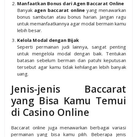
Manfaatkan Bonus dari Agen Baccarat Online
Banyak
agen baccarat online
yang menawarkan
bonus sambutan atau bonus harian. Jangan ragu
untuk memanfaatkannya agar modal bermain kamu
lebih besar.
Kelola Modal dengan Bijak
Seperti permainan judi lainnya, sangat penting
untuk mengelola modal dengan baik. Tentukan
batasan sebelum bermain dan patuhi keputusan
tersebut agar kamu tidak kehilangan lebih banyak
uang.
Jenis-jenis Baccarat
yang Bisa Kamu Temui
di Casino Online
Baccarat online juga menawarkan berbagai variasi
permainan yang bisa kamu pilih. Beberapa jenis