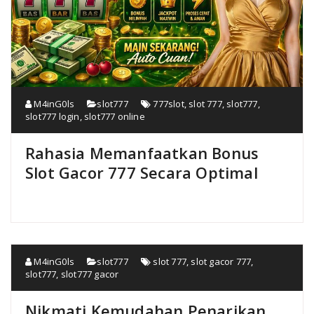
M4inG0ls
slot777
777slot
,
slot 777
,
slot777
,
slot777 login
,
slot777 online
Rahasia Memanfaatkan Bonus
Slot Gacor 777 Secara Optimal
M4inG0ls
slot777
slot 777
,
slot gacor 777
,
slot777
,
slot777 gacor
Nikmati Kemudahan Penarikan