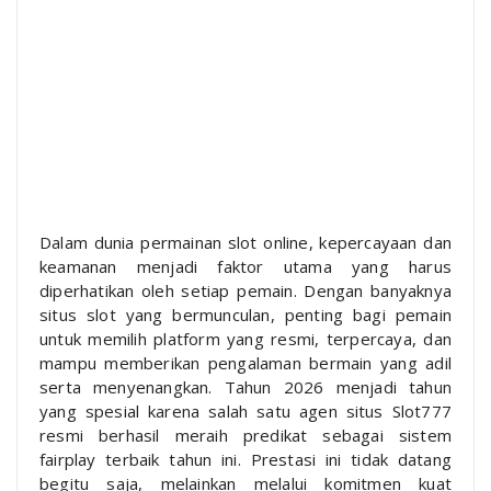
Dalam dunia permainan slot online, kepercayaan dan
keamanan menjadi faktor utama yang harus
diperhatikan oleh setiap pemain. Dengan banyaknya
situs slot yang bermunculan, penting bagi pemain
untuk memilih platform yang resmi, terpercaya, dan
mampu memberikan pengalaman bermain yang adil
serta menyenangkan. Tahun 2026 menjadi tahun
yang spesial karena salah satu agen situs Slot777
resmi berhasil meraih predikat sebagai sistem
fairplay terbaik tahun ini. Prestasi ini tidak datang
begitu saja, melainkan melalui komitmen kuat