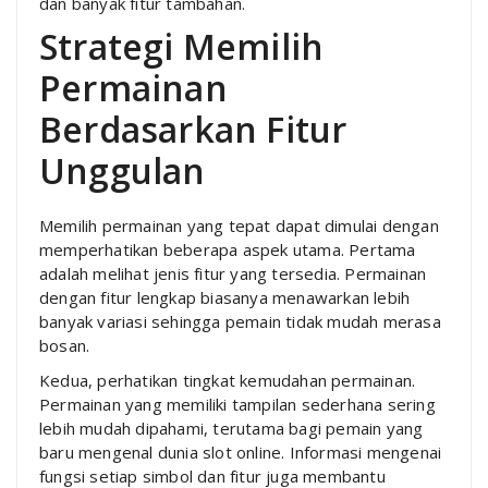
dan banyak fitur tambahan.
Strategi Memilih
Permainan
Berdasarkan Fitur
Unggulan
Memilih permainan yang tepat dapat dimulai dengan
memperhatikan beberapa aspek utama. Pertama
adalah melihat jenis fitur yang tersedia. Permainan
dengan fitur lengkap biasanya menawarkan lebih
banyak variasi sehingga pemain tidak mudah merasa
bosan.
Kedua, perhatikan tingkat kemudahan permainan.
Permainan yang memiliki tampilan sederhana sering
lebih mudah dipahami, terutama bagi pemain yang
baru mengenal dunia slot online. Informasi mengenai
fungsi setiap simbol dan fitur juga membantu