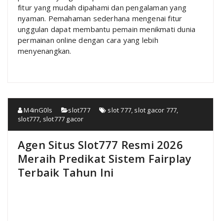
fitur yang mudah dipahami dan pengalaman yang
nyaman. Pemahaman sederhana mengenai fitur
unggulan dapat membantu pemain menikmati dunia
permainan online dengan cara yang lebih
menyenangkan.
M4inG0ls
slot777
slot 777
,
slot gacor 777
,
slot777
,
slot777 gacor
Agen Situs Slot777 Resmi 2026
Meraih Predikat Sistem Fairplay
Terbaik Tahun Ini