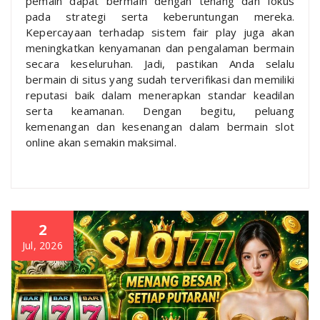
pemain dapat bermain dengan tenang dan fokus
pada strategi serta keberuntungan mereka.
Kepercayaan terhadap sistem fair play juga akan
meningkatkan kenyamanan dan pengalaman bermain
secara keseluruhan. Jadi, pastikan Anda selalu
bermain di situs yang sudah terverifikasi dan memiliki
reputasi baik dalam menerapkan standar keadilan
serta keamanan. Dengan begitu, peluang
kemenangan dan kesenangan dalam bermain slot
online akan semakin maksimal.
2
Jul, 2026