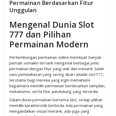
Permainan Berdasarkan Fitur
Unggulan
Mengenal Dunia Slot
777 dan Pilihan
Permainan Modern
Perkembangan permainan online membuat banyak
pemain semakin tertarik mengenal berbagai jenis
permainan dengan fitur yang unik dan menarik. Salah
satu pembahasan yang sering dicari adalah slot777,
terutama bagi mereka yang ingin memahami
bagaimana memilih permainan berdasarkan tampilan,
mekanisme, serta fitur pendukung yang tersedia.
Dalam dunia permainan bertema slot, setiap pilihan
memiliki karakteristik berbeda. Ada permainan yang
mengandalkan visual menarik, ada juga yang