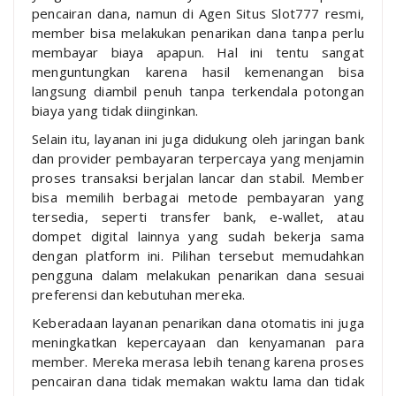
pencairan dana, namun di Agen Situs Slot777 resmi,
member bisa melakukan penarikan dana tanpa perlu
membayar biaya apapun. Hal ini tentu sangat
menguntungkan karena hasil kemenangan bisa
langsung diambil penuh tanpa terkendala potongan
biaya yang tidak diinginkan.
Selain itu, layanan ini juga didukung oleh jaringan bank
dan provider pembayaran terpercaya yang menjamin
proses transaksi berjalan lancar dan stabil. Member
bisa memilih berbagai metode pembayaran yang
tersedia, seperti transfer bank, e-wallet, atau
dompet digital lainnya yang sudah bekerja sama
dengan platform ini. Pilihan tersebut memudahkan
pengguna dalam melakukan penarikan dana sesuai
preferensi dan kebutuhan mereka.
Keberadaan layanan penarikan dana otomatis ini juga
meningkatkan kepercayaan dan kenyamanan para
member. Mereka merasa lebih tenang karena proses
pencairan dana tidak memakan waktu lama dan tidak