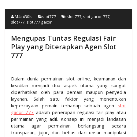
M4inG0ls
slot777
slot 777
,
slot gacor 777
,
slot777
,
slot777 gacor
Mengupas Tuntas Regulasi Fair
Play yang Diterapkan Agen Slot
777
Dalam dunia permainan slot online, keamanan dan
keadilan menjadi dua aspek utama yang sangat
diperhatikan oleh para pemain maupun penyedia
layanan. Salah satu faktor yang menentukan
kepercayaan pemain terhadap sebuah agen
slot
gacor 777
adalah penerapan regulasi fair play atau
permainan yang adil. Konsep ini menjadi landasan
utama agar permainan berlangsung secara
transparan, jujur, dan bebas dari unsur manipulasi