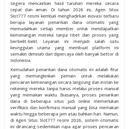
segera mencairkan hasil taruhan mereka secara
cepat dan aman. Di tahun 2026 ini, Agen Situs
Slot777 resmi kembali menghadirkan inovasi terbaru
berupa layanan penarikan dana otomatis yang
memudahkan setiap member untuk mendapatkan
kemenangan mereka tanpa ribet dan proses yang
berbelit-belit. Layanan ini menjadi salah satu
keunggulan utama yang membuat platform ini
semakin diminati dan dipercaya oleh banyak bettor di
Indonesia.
Kemudahan penarikan dana otomatis ini adalah fitur
yang memungkinkan pemain untuk melakukan
pencairan kemenangan secara langsung dan instan ke
rekening mereka tanpa harus melalui proses manual
yang memakan waktu. Biasanya, proses penarikan
dana di beberapa situs judi online memerlukan
verifikasi dan konfirmasi manual yang bisa memakan
waktu hingga beberapa jam atau bahkan hari. Namun,
di Agen Situs Slot777 resmi 2026, sistem otomatis
ini dirancang sedemikian rupa agar proses pencairan