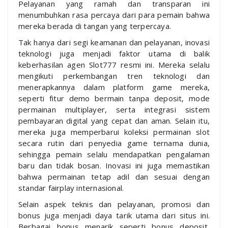
Pelayanan yang ramah dan transparan ini
menumbuhkan rasa percaya dari para pemain bahwa
mereka berada di tangan yang terpercaya.
Tak hanya dari segi keamanan dan pelayanan, inovasi
teknologi juga menjadi faktor utama di balik
keberhasilan agen Slot777 resmi ini. Mereka selalu
mengikuti perkembangan tren teknologi dan
menerapkannya dalam platform game mereka,
seperti fitur demo bermain tanpa deposit, mode
permainan multiplayer, serta integrasi sistem
pembayaran digital yang cepat dan aman. Selain itu,
mereka juga memperbarui koleksi permainan slot
secara rutin dari penyedia game ternama dunia,
sehingga pemain selalu mendapatkan pengalaman
baru dan tidak bosan. Inovasi ini juga memastikan
bahwa permainan tetap adil dan sesuai dengan
standar fairplay internasional.
Selain aspek teknis dan pelayanan, promosi dan
bonus juga menjadi daya tarik utama dari situs ini.
Berbagai bonus menarik seperti bonus deposit,