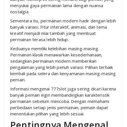
menyukai gaya permainan lama dengan nuansa
nostalgia.
Sementara itu, permainan modern hadir dengan lebih
banyak variasi. Fitur interaktif, animasi, dan tema
kreatif menjadi nilai tambah yang membuat
permainan terasa lebih hidup.
Keduanya memiliki kelebihan masing-masing.
Permainan klasik menawarkan kesederhanaan,
sedangkan permainan modern memberikan
pengalaman yang lebih penuh variasi. Pilihan terbaik
kembali pada selera dan kenyamanan masing-masing
pemain.
Informasi mengenai 777slot juga sering dicari karena
banyak pemain ingin membandingkan karakteristik
permainan sebelum mencoba. Dengan memahami
perbedaan setiap jenis permainan, pemain dapat
menentukan pilihan yang lebih sesuai.
Pentingnya Mengenal