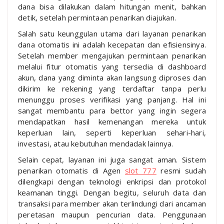
dana bisa dilakukan dalam hitungan menit, bahkan
detik, setelah permintaan penarikan diajukan.
Salah satu keunggulan utama dari layanan penarikan
dana otomatis ini adalah kecepatan dan efisiensinya.
Setelah member mengajukan permintaan penarikan
melalui fitur otomatis yang tersedia di dashboard
akun, dana yang diminta akan langsung diproses dan
dikirim ke rekening yang terdaftar tanpa perlu
menunggu proses verifikasi yang panjang. Hal ini
sangat membantu para bettor yang ingin segera
mendapatkan hasil kemenangan mereka untuk
keperluan lain, seperti keperluan sehari-hari,
investasi, atau kebutuhan mendadak lainnya.
Selain cepat, layanan ini juga sangat aman. Sistem
penarikan otomatis di Agen
slot 777
resmi sudah
dilengkapi dengan teknologi enkripsi dan protokol
keamanan tinggi. Dengan begitu, seluruh data dan
transaksi para member akan terlindungi dari ancaman
peretasan maupun pencurian data. Penggunaan