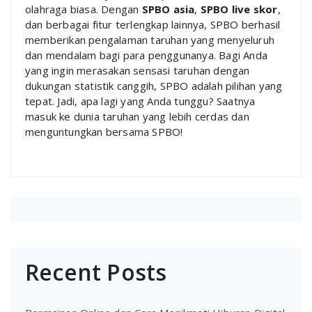
olahraga biasa. Dengan
SPBO asia
,
SPBO live skor
,
dan berbagai fitur terlengkap lainnya, SPBO berhasil
memberikan pengalaman taruhan yang menyeluruh
dan mendalam bagi para penggunanya. Bagi Anda
yang ingin merasakan sensasi taruhan dengan
dukungan statistik canggih, SPBO adalah pilihan yang
tepat. Jadi, apa lagi yang Anda tunggu? Saatnya
masuk ke dunia taruhan yang lebih cerdas dan
menguntungkan bersama SPBO!
Recent Posts