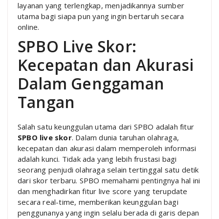
layanan yang terlengkap, menjadikannya sumber
utama bagi siapa pun yang ingin bertaruh secara
online.
SPBO Live Skor:
Kecepatan dan Akurasi
Dalam Genggaman
Tangan
Salah satu keunggulan utama dari SPBO adalah fitur
SPBO live skor
. Dalam dunia taruhan olahraga,
kecepatan dan akurasi dalam memperoleh informasi
adalah kunci. Tidak ada yang lebih frustasi bagi
seorang penjudi olahraga selain tertinggal satu detik
dari skor terbaru. SPBO memahami pentingnya hal ini
dan menghadirkan fitur live score yang terupdate
secara real-time, memberikan keunggulan bagi
penggunanya yang ingin selalu berada di garis depan