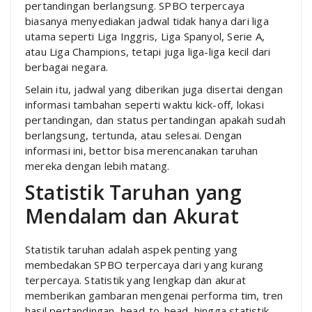
pertandingan berlangsung. SPBO terpercaya
biasanya menyediakan jadwal tidak hanya dari liga
utama seperti Liga Inggris, Liga Spanyol, Serie A,
atau Liga Champions, tetapi juga liga-liga kecil dari
berbagai negara.
Selain itu, jadwal yang diberikan juga disertai dengan
informasi tambahan seperti waktu kick-off, lokasi
pertandingan, dan status pertandingan apakah sudah
berlangsung, tertunda, atau selesai. Dengan
informasi ini, bettor bisa merencanakan taruhan
mereka dengan lebih matang.
Statistik Taruhan yang
Mendalam dan Akurat
Statistik taruhan adalah aspek penting yang
membedakan SPBO terpercaya dari yang kurang
terpercaya. Statistik yang lengkap dan akurat
memberikan gambaran mengenai performa tim, tren
hasil pertandingan, head-to-head, hingga statistik