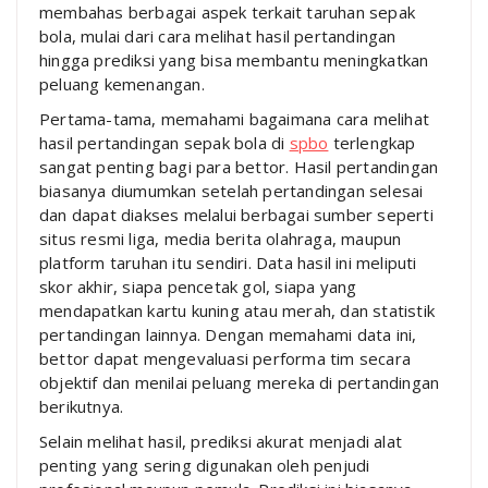
membahas berbagai aspek terkait taruhan sepak
bola, mulai dari cara melihat hasil pertandingan
hingga prediksi yang bisa membantu meningkatkan
peluang kemenangan.
Pertama-tama, memahami bagaimana cara melihat
hasil pertandingan sepak bola di
spbo
terlengkap
sangat penting bagi para bettor. Hasil pertandingan
biasanya diumumkan setelah pertandingan selesai
dan dapat diakses melalui berbagai sumber seperti
situs resmi liga, media berita olahraga, maupun
platform taruhan itu sendiri. Data hasil ini meliputi
skor akhir, siapa pencetak gol, siapa yang
mendapatkan kartu kuning atau merah, dan statistik
pertandingan lainnya. Dengan memahami data ini,
bettor dapat mengevaluasi performa tim secara
objektif dan menilai peluang mereka di pertandingan
berikutnya.
Selain melihat hasil, prediksi akurat menjadi alat
penting yang sering digunakan oleh penjudi