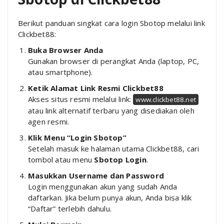
Berikut panduan singkat cara login Sbotop melalui link
Clickbet88:
Buka Browser Anda
Gunakan browser di perangkat Anda (laptop, PC,
atau smartphone).
Ketik Alamat Link Resmi Clickbet88
Akses situs resmi melalui link:
www.clickbet88.net
atau link alternatif terbaru yang disediakan oleh
agen resmi.
Klik Menu “Login Sbotop”
Setelah masuk ke halaman utama Clickbet88, cari
tombol atau menu
Sbotop Login
.
Masukkan Username dan Password
Login menggunakan akun yang sudah Anda
daftarkan. Jika belum punya akun, Anda bisa klik
“Daftar” terlebih dahulu.