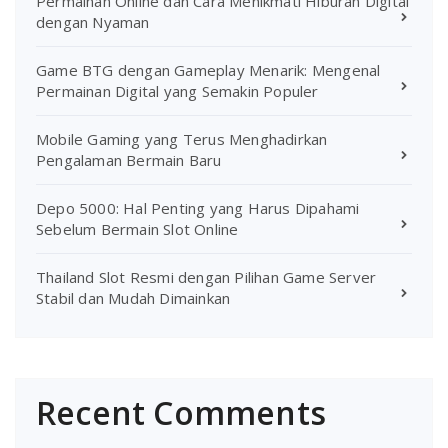
Permainan Online dan Cara Menikmati Hiburan Digital
dengan Nyaman
Game BTG dengan Gameplay Menarik: Mengenal
Permainan Digital yang Semakin Populer
Mobile Gaming yang Terus Menghadirkan
Pengalaman Bermain Baru
Depo 5000: Hal Penting yang Harus Dipahami
Sebelum Bermain Slot Online
Thailand Slot Resmi dengan Pilihan Game Server
Stabil dan Mudah Dimainkan
Recent Comments