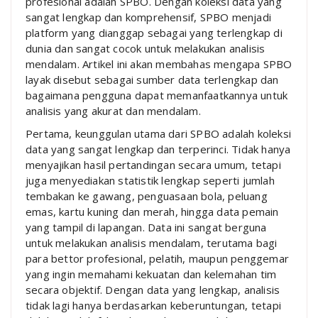
profesional adalah SPBO. Dengan koleksi data yang
sangat lengkap dan komprehensif, SPBO menjadi
platform yang dianggap sebagai yang terlengkap di
dunia dan sangat cocok untuk melakukan analisis
mendalam. Artikel ini akan membahas mengapa SPBO
layak disebut sebagai sumber data terlengkap dan
bagaimana pengguna dapat memanfaatkannya untuk
analisis yang akurat dan mendalam.
Pertama, keunggulan utama dari SPBO adalah koleksi
data yang sangat lengkap dan terperinci. Tidak hanya
menyajikan hasil pertandingan secara umum, tetapi
juga menyediakan statistik lengkap seperti jumlah
tembakan ke gawang, penguasaan bola, peluang
emas, kartu kuning dan merah, hingga data pemain
yang tampil di lapangan. Data ini sangat berguna
untuk melakukan analisis mendalam, terutama bagi
para bettor profesional, pelatih, maupun penggemar
yang ingin memahami kekuatan dan kelemahan tim
secara objektif. Dengan data yang lengkap, analisis
tidak lagi hanya berdasarkan keberuntungan, tetapi