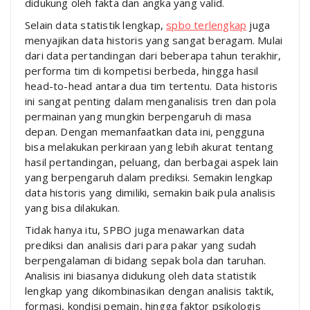
didukung oleh fakta dan angka yang valid.
Selain data statistik lengkap,
spbo terlengkap
juga
menyajikan data historis yang sangat beragam. Mulai
dari data pertandingan dari beberapa tahun terakhir,
performa tim di kompetisi berbeda, hingga hasil
head-to-head antara dua tim tertentu. Data historis
ini sangat penting dalam menganalisis tren dan pola
permainan yang mungkin berpengaruh di masa
depan. Dengan memanfaatkan data ini, pengguna
bisa melakukan perkiraan yang lebih akurat tentang
hasil pertandingan, peluang, dan berbagai aspek lain
yang berpengaruh dalam prediksi. Semakin lengkap
data historis yang dimiliki, semakin baik pula analisis
yang bisa dilakukan.
Tidak hanya itu, SPBO juga menawarkan data
prediksi dan analisis dari para pakar yang sudah
berpengalaman di bidang sepak bola dan taruhan.
Analisis ini biasanya didukung oleh data statistik
lengkap yang dikombinasikan dengan analisis taktik,
formasi, kondisi pemain, hingga faktor psikologis