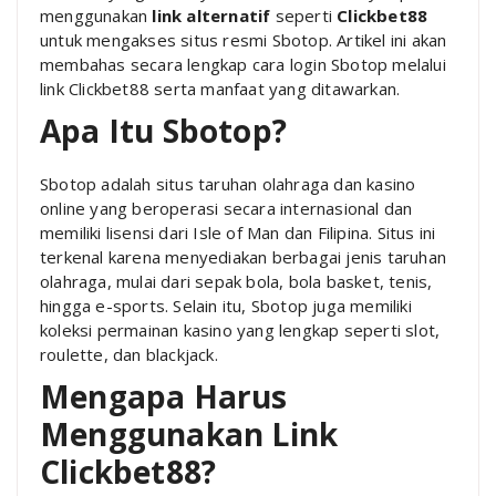
menggunakan
link alternatif
seperti
Clickbet88
untuk mengakses situs resmi Sbotop. Artikel ini akan
membahas secara lengkap cara login Sbotop melalui
link Clickbet88 serta manfaat yang ditawarkan.
Apa Itu Sbotop?
Sbotop adalah situs taruhan olahraga dan kasino
online yang beroperasi secara internasional dan
memiliki lisensi dari Isle of Man dan Filipina. Situs ini
terkenal karena menyediakan berbagai jenis taruhan
olahraga, mulai dari sepak bola, bola basket, tenis,
hingga e-sports. Selain itu, Sbotop juga memiliki
koleksi permainan kasino yang lengkap seperti slot,
roulette, dan blackjack.
Mengapa Harus
Menggunakan Link
Clickbet88?