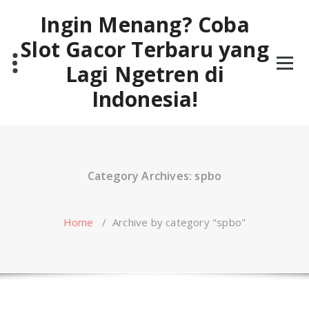
Skip
Ingin Menang? Coba
to
content
Slot Gacor Terbaru yang
Lagi Ngetren di
Indonesia!
Category Archives: spbo
Home
/
Archive by category "spbo"