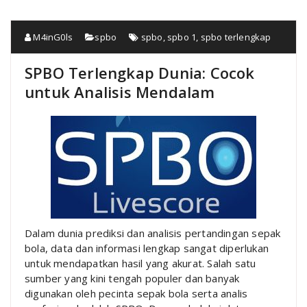
M4inG0ls
spbo
spbo
,
spbo 1
,
spbo terlengkap
SPBO Terlengkap Dunia: Cocok
untuk Analisis Mendalam
Dalam dunia prediksi dan analisis pertandingan sepak
bola, data dan informasi lengkap sangat diperlukan
untuk mendapatkan hasil yang akurat. Salah satu
sumber yang kini tengah populer dan banyak
digunakan oleh pecinta sepak bola serta analis