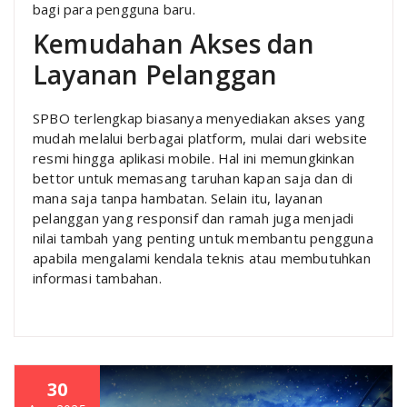
bagi para pengguna baru.
Kemudahan Akses dan
Layanan Pelanggan
SPBO terlengkap biasanya menyediakan akses yang
mudah melalui berbagai platform, mulai dari website
resmi hingga aplikasi mobile. Hal ini memungkinkan
bettor untuk memasang taruhan kapan saja dan di
mana saja tanpa hambatan. Selain itu, layanan
pelanggan yang responsif dan ramah juga menjadi
nilai tambah yang penting untuk membantu pengguna
apabila mengalami kendala teknis atau membutuhkan
informasi tambahan.
30