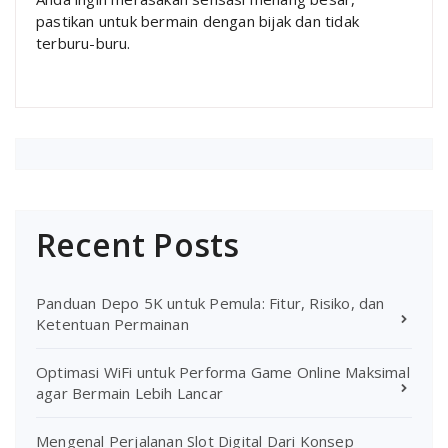
pastikan untuk bermain dengan bijak dan tidak
terburu-buru.
Recent Posts
Panduan Depo 5K untuk Pemula: Fitur, Risiko, dan
Ketentuan Permainan
Optimasi WiFi untuk Performa Game Online Maksimal
agar Bermain Lebih Lancar
Mengenal Perjalanan Slot Digital Dari Konsep