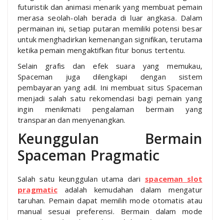
futuristik dan animasi menarik yang membuat pemain
merasa seolah-olah berada di luar angkasa. Dalam
permainan ini, setiap putaran memiliki potensi besar
untuk menghadirkan kemenangan signifikan, terutama
ketika pemain mengaktifkan fitur bonus tertentu.
Selain grafis dan efek suara yang memukau,
Spaceman juga dilengkapi dengan sistem
pembayaran yang adil. Ini membuat situs Spaceman
menjadi salah satu rekomendasi bagi pemain yang
ingin menikmati pengalaman bermain yang
transparan dan menyenangkan.
Keunggulan Bermain
Spaceman Pragmatic
Salah satu keunggulan utama dari
spaceman slot
pragmatic
adalah kemudahan dalam mengatur
taruhan. Pemain dapat memilih mode otomatis atau
manual sesuai preferensi. Bermain dalam mode