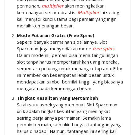
permainan,
multiplier
akan meningkatkan
kemenangan secara drastis.
Multiplier
ini sering
kali menjadi kunci utama bagi pemain yang ingin
meraih kemenangan besar.
Mode Putaran Gratis (Free Spins)
Seperti banyak permainan slot lainnya, Slot
Spaceman juga menyediakan mode
free spins
.
Dalam mode ini, pemain bisa memutar gulungan
slot tanpa harus mempertaruhkan uang mereka,
sementara peluang untuk menang tetap ada. Fitur
ini memberikan kesempatan lebih besar untuk
mendapatkan simbol bernilai tinggi, yang biasanya
mengarah pada kemenangan besar.
Tingkat Kesulitan yang Bertambah
Salah satu aspek yang membuat Slot Spaceman
unik adalah tingkat kesulitan yang meningkat
seiring berjalannya permainan. Semakin lama
pemain bermain, semakin banyak tantangan yang
harus dihadapi. Namun, tantangan ini sering kali