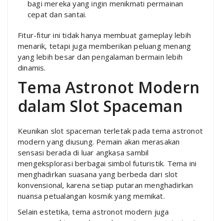
bagi mereka yang ingin menikmati permainan
cepat dan santai.
Fitur-fitur ini tidak hanya membuat gameplay lebih
menarik, tetapi juga memberikan peluang menang
yang lebih besar dan pengalaman bermain lebih
dinamis.
Tema Astronot Modern
dalam Slot Spaceman
Keunikan slot spaceman terletak pada tema astronot
modern yang diusung. Pemain akan merasakan
sensasi berada di luar angkasa sambil
mengeksplorasi berbagai simbol futuristik. Tema ini
menghadirkan suasana yang berbeda dari slot
konvensional, karena setiap putaran menghadirkan
nuansa petualangan kosmik yang memikat.
Selain estetika, tema astronot modern juga