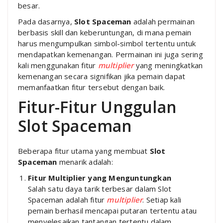
besar.
Pada dasarnya,
Slot Spaceman
adalah permainan
berbasis skill dan keberuntungan, di mana pemain
harus mengumpulkan simbol-simbol tertentu untuk
mendapatkan kemenangan. Permainan ini juga sering
kali menggunakan fitur
multiplier
yang meningkatkan
kemenangan secara signifikan jika pemain dapat
memanfaatkan fitur tersebut dengan baik.
Fitur-Fitur Unggulan
Slot Spaceman
Beberapa fitur utama yang membuat
Slot
Spaceman
menarik adalah:
Fitur Multiplier yang Menguntungkan
Salah satu daya tarik terbesar dalam Slot
Spaceman adalah fitur
multiplier
. Setiap kali
pemain berhasil mencapai putaran tertentu atau
menyelesaikan tantangan tertentu dalam