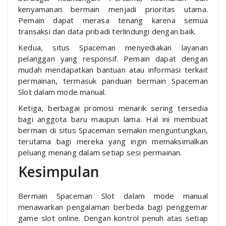
kenyamanan bermain menjadi prioritas utama.
Pemain dapat merasa tenang karena semua
transaksi dan data pribadi terlindungi dengan baik.
Kedua, situs Spaceman menyediakan layanan
pelanggan yang responsif. Pemain dapat dengan
mudah mendapatkan bantuan atau informasi terkait
permainan, termasuk panduan bermain Spaceman
Slot dalam mode manual.
Ketiga, berbagai promosi menarik sering tersedia
bagi anggota baru maupun lama. Hal ini membuat
bermain di situs Spaceman semakin menguntungkan,
terutama bagi mereka yang ingin memaksimalkan
peluang menang dalam setiap sesi permainan.
Kesimpulan
Bermain Spaceman Slot dalam mode manual
menawarkan pengalaman berbeda bagi penggemar
game slot online. Dengan kontrol penuh atas setiap