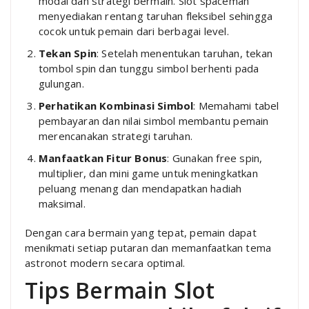
modal dan strategi bermain. Slot spaceman
menyediakan rentang taruhan fleksibel sehingga
cocok untuk pemain dari berbagai level.
Tekan Spin
: Setelah menentukan taruhan, tekan
tombol spin dan tunggu simbol berhenti pada
gulungan.
Perhatikan Kombinasi Simbol
: Memahami tabel
pembayaran dan nilai simbol membantu pemain
merencanakan strategi taruhan.
Manfaatkan Fitur Bonus
: Gunakan free spin,
multiplier, dan mini game untuk meningkatkan
peluang menang dan mendapatkan hadiah
maksimal.
Dengan cara bermain yang tepat, pemain dapat
menikmati setiap putaran dan memanfaatkan tema
astronot modern secara optimal.
Tips Bermain Slot