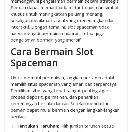
memengaruhi pengalaman bermain secara strategis.
Pemain dapat memanfaatkan fitur bonus dan simbol
khusus untuk meningkatkan peluang menang,
sekaligus menikmati visual yang menenangkan dan
interaktif. Dengan tema ini, slot spaceman tidak
hanya menjadi permainan hiburan, tetapi juga
pengalaman bermain yang imersif.
Cara Bermain Slot
Spaceman
Untuk memulai permainan, langkah pertama adalah
memilih situs spaceman yang aman dan terpercaya.
Pemilihan situs yang tepat sangat penting agar
proses deposit, permainan, dan penarikan
kemenangan berjalan lancar. Setelah mendaftar,
pemain dapat mulai bermain dengan langkah-langkah
berikut:
Tentukan Taruhan
: Pilih jumlah taruhan sesuai