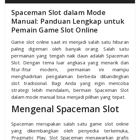
Spaceman Slot dalam Mode
Manual: Panduan Lengkap untuk
Pemain Game Slot Online
Game slot online saat ini menjadi salah satu hiburan
paling digemari oleh banyak orang. Salah satu
permainan yang tengah naik daun adalah Spaceman
Slot. Dengan tema luar angkasa yang menarik dan
fitur-fitur modern, permainan ini mampu
menghadirkan pengalaman berbeda dibandingkan
slot tradisional. Bagi Anda yang ingin mencoba
strategi lebih mendalam, bermain Spaceman Slot
dalam mode manual bisa menjadi pilihan yang tepat.
Mengenal Spaceman Slot
Spaceman merupakan salah satu game slot online
yang dikembangkan oleh penyedia terkemuka,
Pragmatic Play. Slot Spaceman menawarkan grafis