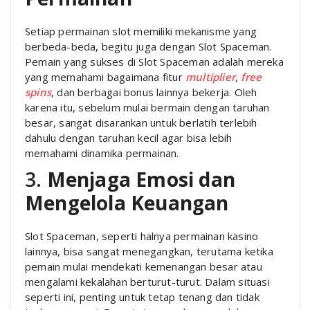
Setiap permainan slot memiliki mekanisme yang
berbeda-beda, begitu juga dengan Slot Spaceman.
Pemain yang sukses di Slot Spaceman adalah mereka
yang memahami bagaimana fitur
multiplier
,
free
spins
, dan berbagai bonus lainnya bekerja. Oleh
karena itu, sebelum mulai bermain dengan taruhan
besar, sangat disarankan untuk berlatih terlebih
dahulu dengan taruhan kecil agar bisa lebih
memahami dinamika permainan.
3.
Menjaga Emosi dan
Mengelola Keuangan
Slot Spaceman, seperti halnya permainan kasino
lainnya, bisa sangat menegangkan, terutama ketika
pemain mulai mendekati kemenangan besar atau
mengalami kekalahan berturut-turut. Dalam situasi
seperti ini, penting untuk tetap tenang dan tidak