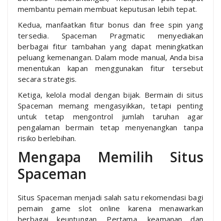
membantu pemain membuat keputusan lebih tepat.
Kedua, manfaatkan fitur bonus dan free spin yang
tersedia. Spaceman Pragmatic menyediakan
berbagai fitur tambahan yang dapat meningkatkan
peluang kemenangan. Dalam mode manual, Anda bisa
menentukan kapan menggunakan fitur tersebut
secara strategis.
Ketiga, kelola modal dengan bijak. Bermain di situs
Spaceman memang mengasyikkan, tetapi penting
untuk tetap mengontrol jumlah taruhan agar
pengalaman bermain tetap menyenangkan tanpa
risiko berlebihan.
Mengapa Memilih Situs
Spaceman
Situs Spaceman menjadi salah satu rekomendasi bagi
pemain game slot online karena menawarkan
berbagai keuntungan. Pertama, keamanan dan