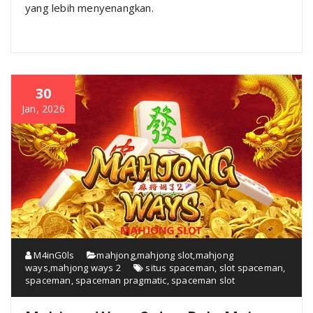
yang lebih menyenangkan.
30
Jan, 2026
M4inG0ls
mahjong
,
mahjong slot
,
mahjong
ways
,
mahjong ways 2
situs spaceman
,
slot spaceman
,
spaceman
,
spaceman pragmatic
,
spaceman slot