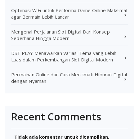
Optimasi WiFi untuk Performa Game Online Maksimal
agar Bermain Lebih Lancar
Mengenal Perjalanan Slot Digital Dari Konsep
Sederhana Hingga Modern
DST PLAY Menawarkan Variasi Tema yang Lebih
Luas dalam Perkembangan Slot Digital Modern
Permainan Online dan Cara Menikmati Hiburan Digital
dengan Nyaman
Recent Comments
Tidak ada komentar untuk ditampilkan.