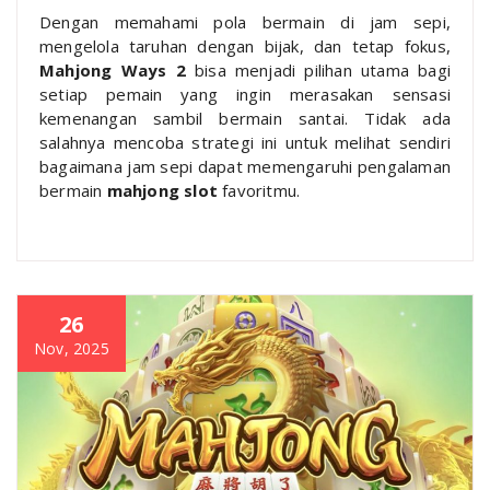
Dengan memahami pola bermain di jam sepi,
mengelola taruhan dengan bijak, dan tetap fokus,
Mahjong Ways 2
bisa menjadi pilihan utama bagi
setiap pemain yang ingin merasakan sensasi
kemenangan sambil bermain santai. Tidak ada
salahnya mencoba strategi ini untuk melihat sendiri
bagaimana jam sepi dapat memengaruhi pengalaman
bermain
mahjong slot
favoritmu.
26
Nov, 2025