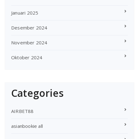
Januari 2025
Desember 2024
November 2024
Oktober 2024
Categories
AIRBET88
asianbookie all