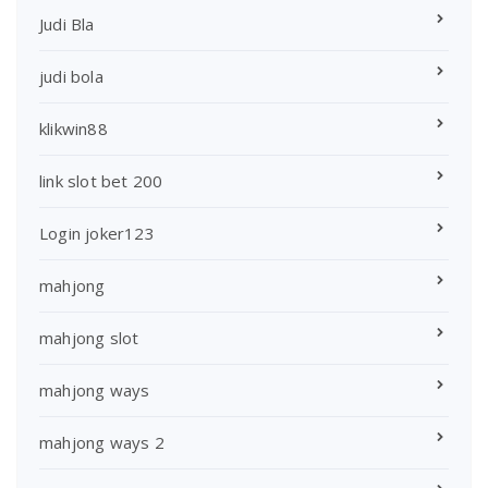
Judi Bla
judi bola
klikwin88
link slot bet 200
Login joker123
mahjong
mahjong slot
mahjong ways
mahjong ways 2