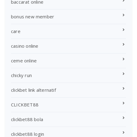
baccarat online
bonus new member
care
casino online
ceme online
chicky run
clickbet link alternatif
CLICKBET88
clickbet88 bola
clickbet88 login