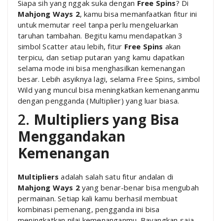
Siapa sih yang nggak suka dengan
Free Spins
? Di
Mahjong Ways 2
, kamu bisa memanfaatkan fitur ini
untuk memutar reel tanpa perlu mengeluarkan
taruhan tambahan. Begitu kamu mendapatkan 3
simbol Scatter atau lebih, fitur
Free Spins
akan
terpicu, dan setiap putaran yang kamu dapatkan
selama mode ini bisa menghasilkan kemenangan
besar. Lebih asyiknya lagi, selama Free Spins, simbol
Wild yang muncul bisa meningkatkan kemenanganmu
dengan pengganda (Multiplier) yang luar biasa.
2.
Multipliers yang Bisa
Menggandakan
Kemenangan
Multipliers
adalah salah satu fitur andalan di
Mahjong Ways 2
yang benar-benar bisa mengubah
permainan. Setiap kali kamu berhasil membuat
kombinasi pemenang, pengganda ini bisa
meningkatkan nilai kemenanganmu. Bayangkan saja,