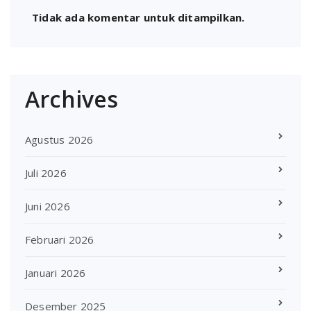
Tidak ada komentar untuk ditampilkan.
Archives
Agustus 2026
Juli 2026
Juni 2026
Februari 2026
Januari 2026
Desember 2025