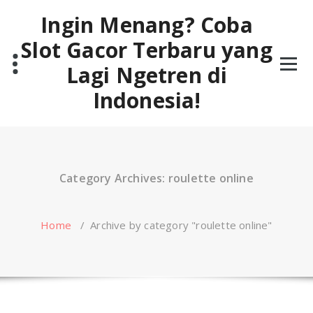
Skip
Ingin Menang? Coba
to
content
Slot Gacor Terbaru yang
Lagi Ngetren di
Indonesia!
Category Archives: roulette online
Home
/
Archive by category "roulette online"