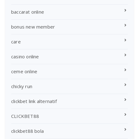
baccarat online
bonus new member
care
casino online
ceme online
chicky run
clickbet link alternatif
CLICKBET88
clickbet88 bola