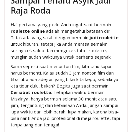
Sampai Terlalu Asyik Jadi
Raja Roda
Hal pertama yang perlu Anda ingat saat bermain
roulette online
adalah mengetahui batasan diri.
Tidak ada yang salah dengan bermain
judi roulette
untuk hiburan, tetapi jika Anda merasa semakin
sering cek saldo dan mengecek tabel roulette,
mungkin sudah waktunya untuk berhenti sejenak.
Sama seperti saat menonton film, kita tahu kapan
harus berhenti. Kalau sudah 3 jam nonton film dan
tiba-tiba ada adegan yang bikin kita kepo, sebaiknya
kita tidur dulu, bukan? Begitu juga saat bermain
Ceriabet roulette
. Tetapkan waktu bermain.
Misalnya, hanya bermain selama 30 menit atau satu
jam, tergantung dari kebiasaan Anda. Jangan sampai
lupa waktu dan lebih parah, lupa makan, karena bisa-
bisa nanti Anda jadi profesional di meja roulette, tapi
tanpa uang dan tenaga!