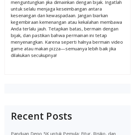
menguntungkan jika dimainkan dengan bijak. Ingatlah
untuk selalu menjaga keseimbangan antara
kesenangan dan kewaspadaan. Jangan biarkan
kegembiraan kemenangan atau kekalahan membawa
Anda terlalu jauh. Tetapkan batas, bermain dengan
bijak, dan pastikan bahwa permainan ini tetap
menyenangkan. Karena seperti halnya bermain video
game atau makan pizza—semuanya lebih baik jika
dilakukan secukupnya!
Recent Posts
Panduan Depo 5K untuk Pemula: Fitur, Risiko, dan