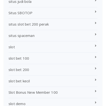
situs judi bola
Situs SBOTOP
situs slot bet 200 perak
situs spaceman
slot
slot bet 100
slot bet 200
slot bet kecil
Slot Bonus New Member 100
slot demo