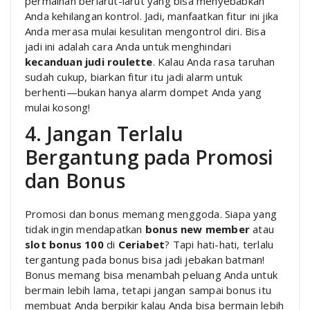
permainan berlarut-larut yang bisa menyebabkan
Anda kehilangan kontrol. Jadi, manfaatkan fitur ini jika
Anda merasa mulai kesulitan mengontrol diri. Bisa
jadi ini adalah cara Anda untuk menghindari
kecanduan judi roulette
. Kalau Anda rasa taruhan
sudah cukup, biarkan fitur itu jadi alarm untuk
berhenti—bukan hanya alarm dompet Anda yang
mulai kosong!
4. Jangan Terlalu
Bergantung pada Promosi
dan Bonus
Promosi dan bonus memang menggoda. Siapa yang
tidak ingin mendapatkan
bonus new member
atau
slot bonus 100
di
Ceriabet
? Tapi hati-hati, terlalu
tergantung pada bonus bisa jadi jebakan batman!
Bonus memang bisa menambah peluang Anda untuk
bermain lebih lama, tetapi jangan sampai bonus itu
membuat Anda berpikir kalau Anda bisa bermain lebih