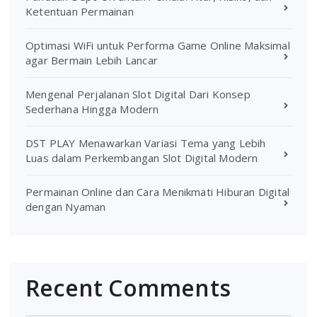
Ketentuan Permainan
Optimasi WiFi untuk Performa Game Online Maksimal
agar Bermain Lebih Lancar
Mengenal Perjalanan Slot Digital Dari Konsep
Sederhana Hingga Modern
DST PLAY Menawarkan Variasi Tema yang Lebih
Luas dalam Perkembangan Slot Digital Modern
Permainan Online dan Cara Menikmati Hiburan Digital
dengan Nyaman
Recent Comments