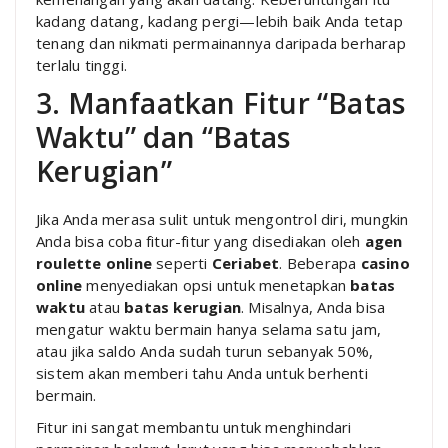
kadang datang, kadang pergi—lebih baik Anda tetap
tenang dan nikmati permainannya daripada berharap
terlalu tinggi.
3. Manfaatkan Fitur “Batas
Waktu” dan “Batas
Kerugian”
Jika Anda merasa sulit untuk mengontrol diri, mungkin
Anda bisa coba fitur-fitur yang disediakan oleh
agen
roulette online
seperti
Ceriabet
. Beberapa
casino
online
menyediakan opsi untuk menetapkan
batas
waktu
atau
batas kerugian
. Misalnya, Anda bisa
mengatur waktu bermain hanya selama satu jam,
atau jika saldo Anda sudah turun sebanyak 50%,
sistem akan memberi tahu Anda untuk berhenti
bermain.
Fitur ini sangat membantu untuk menghindari