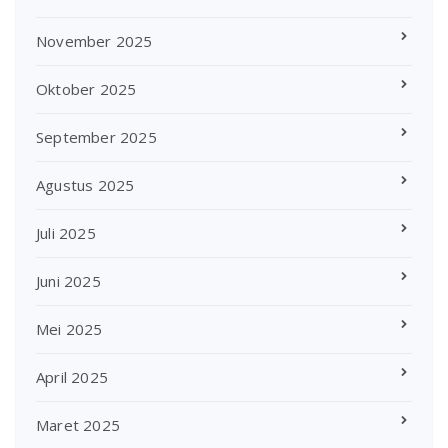
November 2025
Oktober 2025
September 2025
Agustus 2025
Juli 2025
Juni 2025
Mei 2025
April 2025
Maret 2025