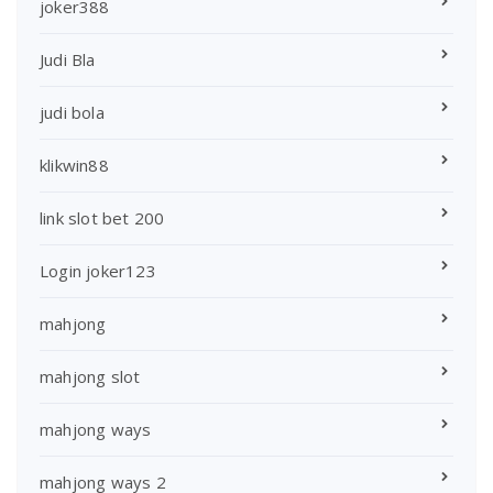
joker388
Judi Bla
judi bola
klikwin88
link slot bet 200
Login joker123
mahjong
mahjong slot
mahjong ways
mahjong ways 2