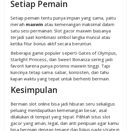
Setiap Pemain
Setiap pemain tentu punya impian yang sama, yaitu
meraih
maxwin
atau kemenangan maksimal dalam
satu sesi permainan. Slot gacor maxwin biasanya
terjadi saat kombinasi simbol langka muncul atau
ketika fitur bonus aktif secara beruntun.
Beberapa game populer seperti Gates of Olympus,
Starlight Princess, dan Sweet Bonanza sering jadi
favorit karena punya potensi maxwin tinggi. Tapi
kuncinya tetap sama: sabar, konsisten, dan tahu
kapan waktu yang tepat untuk berhenti bermain.
Kesimpulan
Bermain slot online bisa jadi hiburan seru sekaligus
peluang mendapatkan kemenangan besar, asal
dilakukan di tempat yang tepat. Pilihlah situs slot
gacor yang aman, legal, dan anti penipuan agar kamu
bisa bermain dengan tenang dan fokus pada strategi.