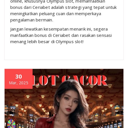
online, khususnya Olympus slot, memanfaatkan
bonus dari Ceriabet adalah strategi yang tepat untuk
meningkatkan peluang cuan dan memperkaya
pengalaman bermain.
Jangan lewatkan kesempatan menarik ini, segera
manfaatkan bonus di Ceriabet dan rasakan sensasi
menang lebih besar di Olympus slot!
30
Mar, 2025