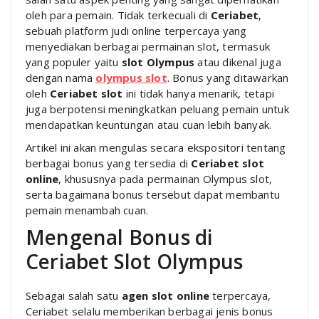
oleh para pemain. Tidak terkecuali di
Ceriabet
,
sebuah platform judi online terpercaya yang
menyediakan berbagai permainan slot, termasuk
yang populer yaitu
slot Olympus
atau dikenal juga
dengan nama
olympus slot
. Bonus yang ditawarkan
oleh
Ceriabet slot
ini tidak hanya menarik, tetapi
juga berpotensi meningkatkan peluang pemain untuk
mendapatkan keuntungan atau cuan lebih banyak.
Artikel ini akan mengulas secara ekspositori tentang
berbagai bonus yang tersedia di
Ceriabet slot
online
, khususnya pada permainan Olympus slot,
serta bagaimana bonus tersebut dapat membantu
pemain menambah cuan.
Mengenal Bonus di
Ceriabet Slot Olympus
Sebagai salah satu
agen slot online
terpercaya,
Ceriabet selalu memberikan berbagai jenis bonus