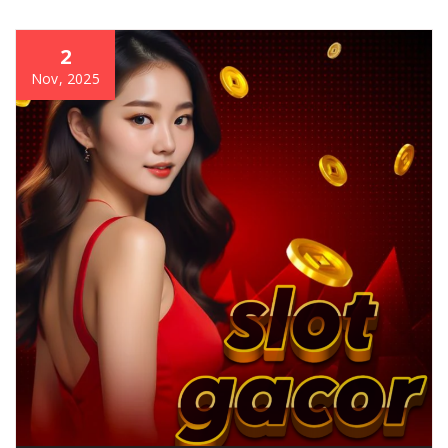
2
Nov, 2025