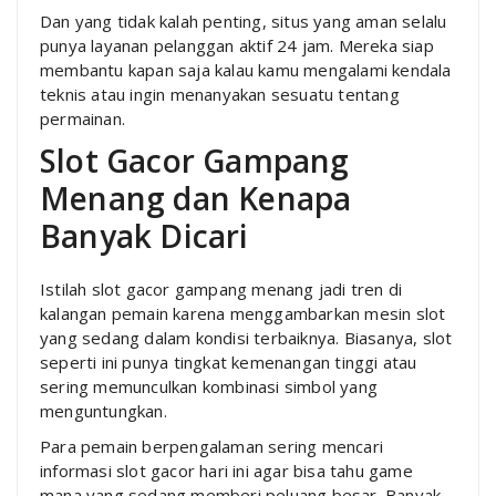
Dan yang tidak kalah penting, situs yang aman selalu
punya layanan pelanggan aktif 24 jam. Mereka siap
membantu kapan saja kalau kamu mengalami kendala
teknis atau ingin menanyakan sesuatu tentang
permainan.
Slot Gacor Gampang
Menang dan Kenapa
Banyak Dicari
Istilah slot gacor gampang menang jadi tren di
kalangan pemain karena menggambarkan mesin slot
yang sedang dalam kondisi terbaiknya. Biasanya, slot
seperti ini punya tingkat kemenangan tinggi atau
sering memunculkan kombinasi simbol yang
menguntungkan.
Para pemain berpengalaman sering mencari
informasi slot gacor hari ini agar bisa tahu game
mana yang sedang memberi peluang besar. Banyak