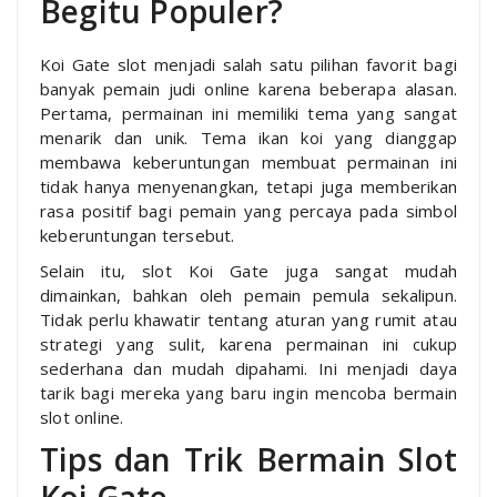
Begitu Populer?
Koi Gate slot menjadi salah satu pilihan favorit bagi
banyak pemain judi online karena beberapa alasan.
Pertama, permainan ini memiliki tema yang sangat
menarik dan unik. Tema ikan koi yang dianggap
membawa keberuntungan membuat permainan ini
tidak hanya menyenangkan, tetapi juga memberikan
rasa positif bagi pemain yang percaya pada simbol
keberuntungan tersebut.
Selain itu, slot Koi Gate juga sangat mudah
dimainkan, bahkan oleh pemain pemula sekalipun.
Tidak perlu khawatir tentang aturan yang rumit atau
strategi yang sulit, karena permainan ini cukup
sederhana dan mudah dipahami. Ini menjadi daya
tarik bagi mereka yang baru ingin mencoba bermain
slot online.
Tips dan Trik Bermain Slot
Koi Gate