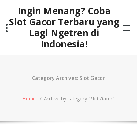
Skip
Ingin Menang? Coba
to
content
Slot Gacor Terbaru yang
Lagi Ngetren di
Indonesia!
Category Archives: Slot Gacor
Home
/
Archive by category "Slot Gacor"