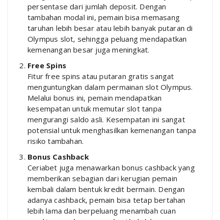
persentase dari jumlah deposit. Dengan
tambahan modal ini, pemain bisa memasang
taruhan lebih besar atau lebih banyak putaran di
Olympus slot, sehingga peluang mendapatkan
kemenangan besar juga meningkat.
Free Spins
Fitur free spins atau putaran gratis sangat
menguntungkan dalam permainan slot Olympus.
Melalui bonus ini, pemain mendapatkan
kesempatan untuk memutar slot tanpa
mengurangi saldo asli. Kesempatan ini sangat
potensial untuk menghasilkan kemenangan tanpa
risiko tambahan.
Bonus Cashback
Ceriabet juga menawarkan bonus cashback yang
memberikan sebagian dari kerugian pemain
kembali dalam bentuk kredit bermain. Dengan
adanya cashback, pemain bisa tetap bertahan
lebih lama dan berpeluang menambah cuan