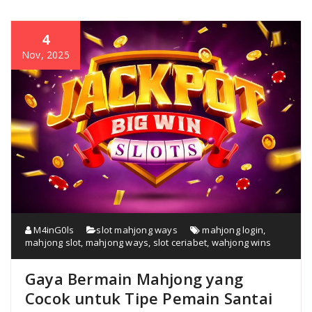
4
Nov, 2025
M4inG0ls
slot mahjong ways
mahjong login
,
mahjong slot
,
mahjong ways
,
slot ceriabet
,
wahjong wins
Gaya Bermain Mahjong yang
Cocok untuk Tipe Pemain Santai