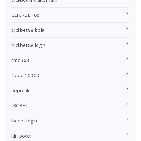
CLICKBET88
clickbet88 bola
clickbet88 login
cmd368
Depo 10000
depo 5k
IBCBET
ibcbet login
idn poker