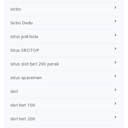
sicbo
Sicbo Dadu
situs judi bola
Situs SBOTOP
situs slot bet 200 perak
situs spaceman
slot
slot bet 100
slot bet 200