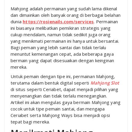
Mahjong adalah permainan yang sudah lama dikenal
dan dimainkan oleh banyak orang di berbagai belahan
dunia
https://rosienails.com/services
. Permainan
ini biasanya melibatkan pemikiran strategis yang
cukup mendalam, namun tidak sedikit juga orang
yang menikmati permainan ini hanya untuk bersantai.
Bagi pemain yang lebih santai dan tidak terlalu
menuntut kemenangan cepat, ada beberapa gaya
bermain yang dapat disesuaikan dengan keinginan
mereka.
Untuk pemain dengan tipe ini, permainan Mahjong,
terutama dalam bentuk digital seperti
Mahjong Slot
di situs seperti Ceriabet, dapat menjadi pilihan yang
menyenangkan dan tidak terlalu menegangkan.
Artikel ini akan mengulas gaya bermain Mahjong yang
cocok untuk tipe pemain santai, dan mengapa
Ceriabet serta Mahjong Ways bisa menjadi opsi
tepat bagi mereka.