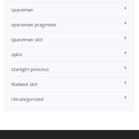
spaceman
spaceman pragmatic
spaceman slot
spbo
starlight princess
thailand slot
Uncategorized