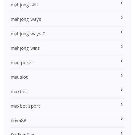
mahjong slot
mahjong ways
mahjong ways 2
mahjong wins
mau poker
mauslot
maxbet
maxbet sport
nova88
RadiumPlay