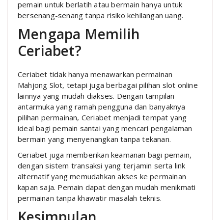
pemain untuk berlatih atau bermain hanya untuk
bersenang-senang tanpa risiko kehilangan uang.
Mengapa Memilih
Ceriabet?
Ceriabet tidak hanya menawarkan permainan
Mahjong Slot, tetapi juga berbagai pilihan slot online
lainnya yang mudah diakses. Dengan tampilan
antarmuka yang ramah pengguna dan banyaknya
pilihan permainan, Ceriabet menjadi tempat yang
ideal bagi pemain santai yang mencari pengalaman
bermain yang menyenangkan tanpa tekanan.
Ceriabet juga memberikan keamanan bagi pemain,
dengan sistem transaksi yang terjamin serta link
alternatif yang memudahkan akses ke permainan
kapan saja. Pemain dapat dengan mudah menikmati
permainan tanpa khawatir masalah teknis.
Kesimpulan