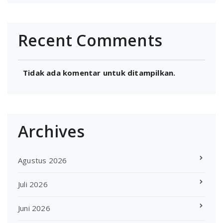
Recent Comments
Tidak ada komentar untuk ditampilkan.
Archives
Agustus 2026
Juli 2026
Juni 2026