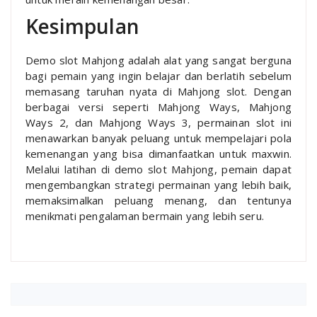
Kesimpulan
Demo slot Mahjong adalah alat yang sangat berguna
bagi pemain yang ingin belajar dan berlatih sebelum
memasang taruhan nyata di Mahjong slot. Dengan
berbagai versi seperti Mahjong Ways, Mahjong
Ways 2, dan Mahjong Ways 3, permainan slot ini
menawarkan banyak peluang untuk mempelajari pola
kemenangan yang bisa dimanfaatkan untuk maxwin.
Melalui latihan di demo slot Mahjong, pemain dapat
mengembangkan strategi permainan yang lebih baik,
memaksimalkan peluang menang, dan tentunya
menikmati pengalaman bermain yang lebih seru.