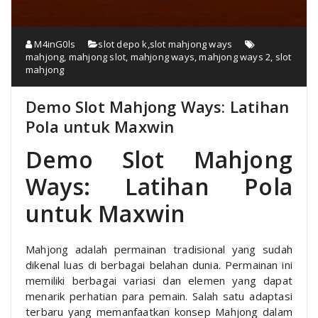
M4inG0ls
slot depo k
,
slot mahjong ways
mahjong
,
mahjong slot
,
mahjong ways
,
mahjong ways 2
,
slot
mahjong
Demo Slot Mahjong Ways: Latihan
Pola untuk Maxwin
Demo Slot Mahjong
Ways: Latihan Pola
untuk Maxwin
Mahjong adalah permainan tradisional yang sudah
dikenal luas di berbagai belahan dunia. Permainan ini
memiliki berbagai variasi dan elemen yang dapat
menarik perhatian para pemain. Salah satu adaptasi
terbaru yang memanfaatkan konsep Mahjong dalam