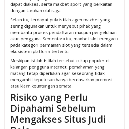
dapat diakses, serta maxbet sport yang berkaitan
dengan taruhan olahraga.
Selain itu, terdapat pula istilah agen maxbet yang
sering digunakan untuk menyebut pihak yang
membantu proses pendaftaran maupun pengelolaan
akun pengguna. Sementara itu, maxbet slot mengacu
pada kategori permainan slot yang tersedia dalam
ekosistem platform tertentu.
Meskipun istilah-istilah tersebut cukup populer di
kalangan pengguna internet, pemahaman yang
matang tetap diperlukan agar seseorang tidak
mengambil keputusan hanya berdasarkan promosi
atau klaim keuntungan semata.
Risiko yang Perlu
Dipahami Sebelum
Mengakses Situs Judi