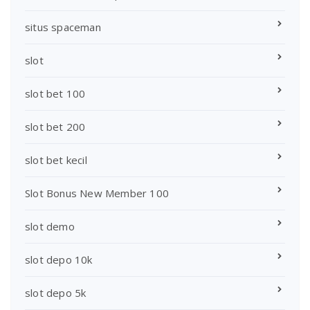
situs spaceman
slot
slot bet 100
slot bet 200
slot bet kecil
Slot Bonus New Member 100
slot demo
slot depo 10k
slot depo 5k