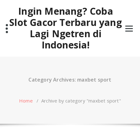
Skip
Ingin Menang? Coba
to
content
Slot Gacor Terbaru yang
Lagi Ngetren di
Indonesia!
Category Archives: maxbet sport
Home
/
Archive by category "maxbet sport"