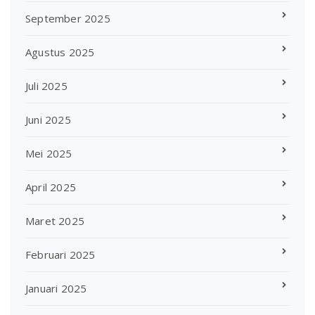
September 2025
Agustus 2025
Juli 2025
Juni 2025
Mei 2025
April 2025
Maret 2025
Februari 2025
Januari 2025