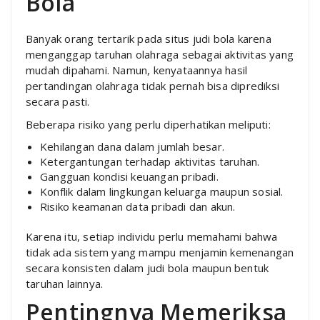
Bola
Banyak orang tertarik pada situs judi bola karena
menganggap taruhan olahraga sebagai aktivitas yang
mudah dipahami. Namun, kenyataannya hasil
pertandingan olahraga tidak pernah bisa diprediksi
secara pasti.
Beberapa risiko yang perlu diperhatikan meliputi:
Kehilangan dana dalam jumlah besar.
Ketergantungan terhadap aktivitas taruhan.
Gangguan kondisi keuangan pribadi.
Konflik dalam lingkungan keluarga maupun sosial.
Risiko keamanan data pribadi dan akun.
Karena itu, setiap individu perlu memahami bahwa
tidak ada sistem yang mampu menjamin kemenangan
secara konsisten dalam judi bola maupun bentuk
taruhan lainnya.
Pentingnya Memeriksa