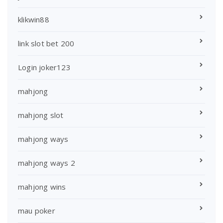
klikwin88
link slot bet 200
Login joker123
mahjong
mahjong slot
mahjong ways
mahjong ways 2
mahjong wins
mau poker