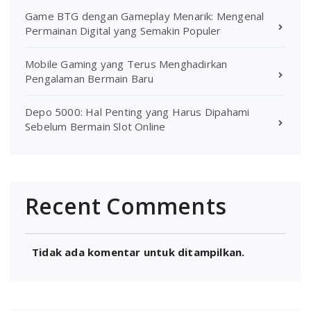
Game BTG dengan Gameplay Menarik: Mengenal
Permainan Digital yang Semakin Populer
Mobile Gaming yang Terus Menghadirkan
Pengalaman Bermain Baru
Depo 5000: Hal Penting yang Harus Dipahami
Sebelum Bermain Slot Online
Recent Comments
Tidak ada komentar untuk ditampilkan.