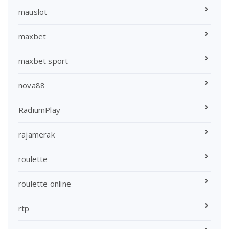
mauslot
maxbet
maxbet sport
nova88
RadiumPlay
rajamerak
roulette
roulette online
rtp