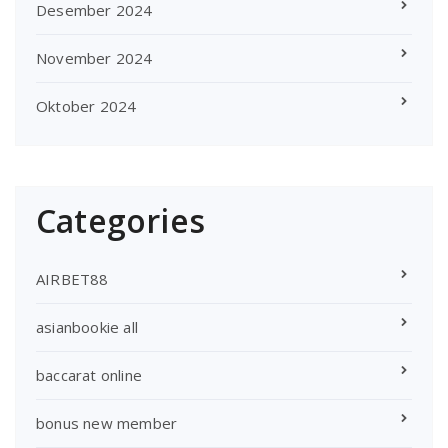
Desember 2024
November 2024
Oktober 2024
Categories
AIRBET88
asianbookie all
baccarat online
bonus new member