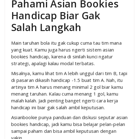
Pahami Asian Bookies
Handicap Biar Gak
Salah Langkah
Main taruhan bola itu gak cukup cuma tau tim mana
yang kuat. Kamu juga harus ngerti sistem asian
bookies handicap, karena di sinilah kunci ngatur
strategi, apalagi kalau modal terbatas.
Misalnya, kamu lihat tim A lebih unggul dari tim B, tapi
di pasaran dikasih handicap -1.5 buat tim A. Nah, itu
artinya tim A harus menang minimal 2 gol biar kamu
menang taruhan. Kalau cuma menang 1 gol, kamu
malah kalah. Jadi penting banget ngerti cara kerja
handicap ini biar gak salah ambil keputusan.
Asianbookie punya panduan dan diskusi seputar asian
bookies handicap, jadi kamu bisa belajar pelan-pelan
sampai paham dan bisa ambil keputusan dengan
yakin.