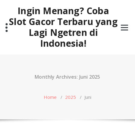
Skip
Ingin Menang? Coba
to
content
Slot Gacor Terbaru yang
Lagi Ngetren di
Indonesia!
Monthly Archives: Juni 2025
Home
/
2025
/
Juni