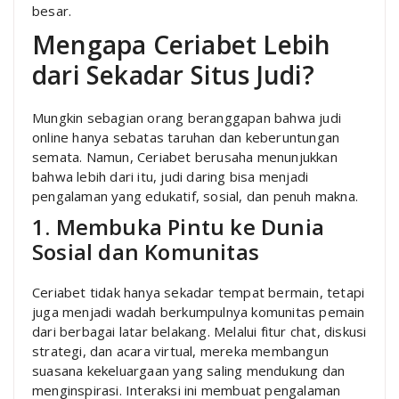
besar.
Mengapa Ceriabet Lebih
dari Sekadar Situs Judi?
Mungkin sebagian orang beranggapan bahwa judi
online hanya sebatas taruhan dan keberuntungan
semata. Namun, Ceriabet berusaha menunjukkan
bahwa lebih dari itu, judi daring bisa menjadi
pengalaman yang edukatif, sosial, dan penuh makna.
1. Membuka Pintu ke Dunia
Sosial dan Komunitas
Ceriabet tidak hanya sekadar tempat bermain, tetapi
juga menjadi wadah berkumpulnya komunitas pemain
dari berbagai latar belakang. Melalui fitur chat, diskusi
strategi, dan acara virtual, mereka membangun
suasana kekeluargaan yang saling mendukung dan
menginspirasi. Interaksi ini membuat pengalaman