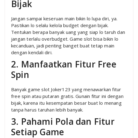
Bijak
Jangan sampai keseruan main bikin lo lupa diri, ya.
Pastikan lo selalu kelola budget dengan bijak.
Tentukan berapa banyak uang yang siap lo taruh dan
jangan terlalu overbudget. Game slot bisa bikin lo
kecanduan, jadi penting banget buat tetap main
dengan kendali diri.
2. Manfaatkan Fitur Free
Spin
Banyak game slot Joker123 yang menawarkan fitur
free spin atau putaran gratis. Gunain fitur ini dengan
bijak, karena itu kesempatan besar buat lo menang
tanpa harus taruhan lebih banyak.
3. Pahami Pola dan Fitur
Setiap Game