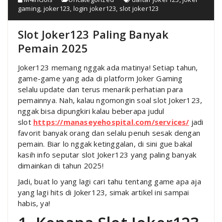
gaming
,
joker123
,
login joker123
,
slot joker123
Slot Joker123 Paling Banyak
Pemain 2025
Joker123 memang nggak ada matinya! Setiap tahun,
game-game yang ada di platform Joker Gaming
selalu update dan terus menarik perhatian para
pemainnya. Nah, kalau ngomongin soal slot Joker123,
nggak bisa dipungkiri kalau beberapa judul
slot
https://manaseyehospital.com/services/
jadi
favorit banyak orang dan selalu penuh sesak dengan
pemain. Biar lo nggak ketinggalan, di sini gue bakal
kasih info seputar slot Joker123 yang paling banyak
dimainkan di tahun 2025!
Jadi, buat lo yang lagi cari tahu tentang game apa aja
yang lagi hits di Joker123, simak artikel ini sampai
habis, ya!