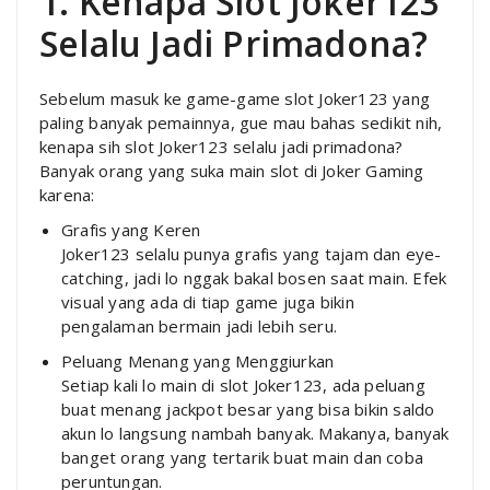
1. Kenapa Slot Joker123
Selalu Jadi Primadona?
Sebelum masuk ke game-game slot Joker123 yang
paling banyak pemainnya, gue mau bahas sedikit nih,
kenapa sih slot Joker123 selalu jadi primadona?
Banyak orang yang suka main slot di Joker Gaming
karena:
Grafis yang Keren
Joker123 selalu punya grafis yang tajam dan eye-
catching, jadi lo nggak bakal bosen saat main. Efek
visual yang ada di tiap game juga bikin
pengalaman bermain jadi lebih seru.
Peluang Menang yang Menggiurkan
Setiap kali lo main di slot Joker123, ada peluang
buat menang jackpot besar yang bisa bikin saldo
akun lo langsung nambah banyak. Makanya, banyak
banget orang yang tertarik buat main dan coba
peruntungan.