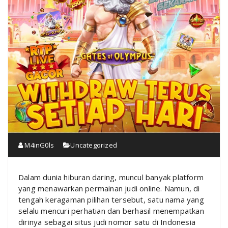
M4inG0ls
Uncategorized
Dalam dunia hiburan daring, muncul banyak platform
yang menawarkan permainan judi online. Namun, di
tengah keragaman pilihan tersebut, satu nama yang
selalu mencuri perhatian dan berhasil menempatkan
dirinya sebagai situs judi nomor satu di Indonesia