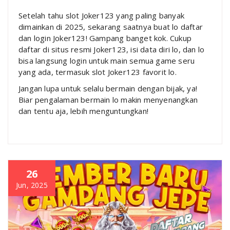
Setelah tahu slot Joker123 yang paling banyak
dimainkan di 2025, sekarang saatnya buat lo daftar
dan login Joker123! Gampang banget kok. Cukup
daftar di situs resmi Joker123, isi data diri lo, dan lo
bisa langsung login untuk main semua game seru
yang ada, termasuk slot Joker123 favorit lo.
Jangan lupa untuk selalu bermain dengan bijak, ya!
Biar pengalaman bermain lo makin menyenangkan
dan tentu aja, lebih menguntungkan!
26
Jun, 2025