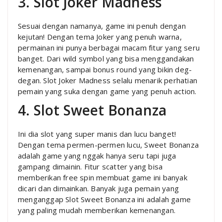
3. Slot Joker Madness
Sesuai dengan namanya, game ini penuh dengan
kejutan! Dengan tema Joker yang penuh warna,
permainan ini punya berbagai macam fitur yang seru
banget. Dari wild symbol yang bisa menggandakan
kemenangan, sampai bonus round yang bikin deg-
degan. Slot Joker Madness selalu menarik perhatian
pemain yang suka dengan game yang penuh action.
4. Slot Sweet Bonanza
Ini dia slot yang super manis dan lucu banget!
Dengan tema permen-permen lucu, Sweet Bonanza
adalah game yang nggak hanya seru tapi juga
gampang dimainin. Fitur scatter yang bisa
memberikan free spin membuat game ini banyak
dicari dan dimainkan. Banyak juga pemain yang
menganggap Slot Sweet Bonanza ini adalah game
yang paling mudah memberikan kemenangan.