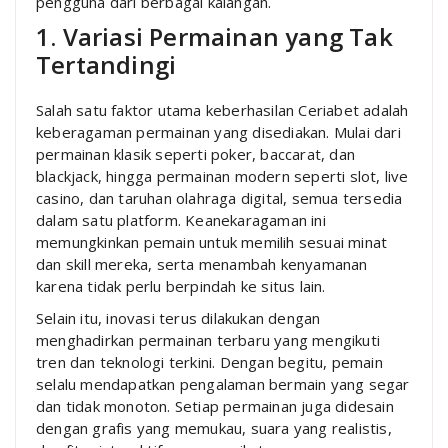
pengguna dari berbagai kalangan.
1. Variasi Permainan yang Tak
Tertandingi
Salah satu faktor utama keberhasilan Ceriabet adalah
keberagaman permainan yang disediakan. Mulai dari
permainan klasik seperti poker, baccarat, dan
blackjack, hingga permainan modern seperti slot, live
casino, dan taruhan olahraga digital, semua tersedia
dalam satu platform. Keanekaragaman ini
memungkinkan pemain untuk memilih sesuai minat
dan skill mereka, serta menambah kenyamanan
karena tidak perlu berpindah ke situs lain.
Selain itu, inovasi terus dilakukan dengan
menghadirkan permainan terbaru yang mengikuti
tren dan teknologi terkini. Dengan begitu, pemain
selalu mendapatkan pengalaman bermain yang segar
dan tidak monoton. Setiap permainan juga didesain
dengan grafis yang memukau, suara yang realistis,