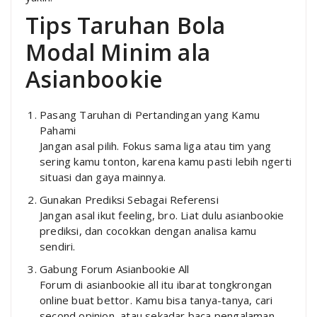
Tips Taruhan Bola
Modal Minim ala
Asianbookie
Pasang Taruhan di Pertandingan yang Kamu
Pahami
Jangan asal pilih. Fokus sama liga atau tim yang
sering kamu tonton, karena kamu pasti lebih ngerti
situasi dan gaya mainnya.
Gunakan Prediksi Sebagai Referensi
Jangan asal ikut feeling, bro. Liat dulu asianbookie
prediksi, dan cocokkan dengan analisa kamu
sendiri.
Gabung Forum Asianbookie All
Forum di asianbookie all itu ibarat tongkrongan
online buat bettor. Kamu bisa tanya-tanya, cari
second opinion, atau sekadar baca pengalaman