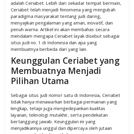
adalah Ceriabet. Lebih dari sekadar tempat bermain,
Ceriabet telah menjadi fenomena yang mengubah
paradigma masyarakat tentang judi daring,
menyajikan pengalaman yang aman, inovatif, dan
penuh warna. Artikel ini akan membahas secara
mendalam mengapa Ceriabet layak disebut sebagai
situs judi no. 1 di Indonesia dan apa yang
membuatnya berbeda dari yang lain.
Keunggulan Ceriabet yang
Membuatnya Menjadi
Pilihan Utama
Sebagai situs judi nomor satu di Indonesia, Ceriabet
tidak hanya menawarkan berbagai permainan yang
lengkap, tetapi juga mengedepankan kualitas
layanan, teknologi mutakhir, serta pendekatan
bertanggung jawab. Keunggulan ini yang
menjadikannya unggul dan dipercaya oleh jutaan