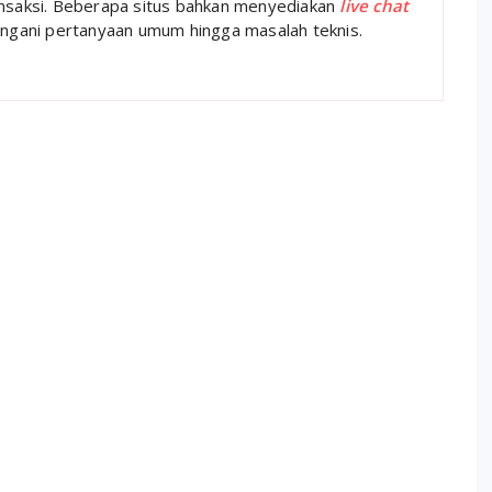
ansaksi. Beberapa situs bahkan menyediakan
live chat
gani pertanyaan umum hingga masalah teknis.