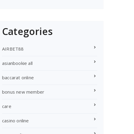
Categories
AIRBET88
asianbookie all
baccarat online
bonus new member
care
casino online