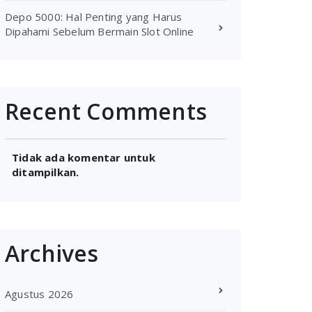
Depo 5000: Hal Penting yang Harus
Dipahami Sebelum Bermain Slot Online
Recent Comments
Tidak ada komentar untuk
ditampilkan.
Archives
Agustus 2026