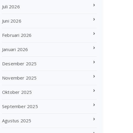
Juli 2026
Juni 2026
Februari 2026
Januari 2026
Desember 2025
November 2025
Oktober 2025
September 2025
Agustus 2025