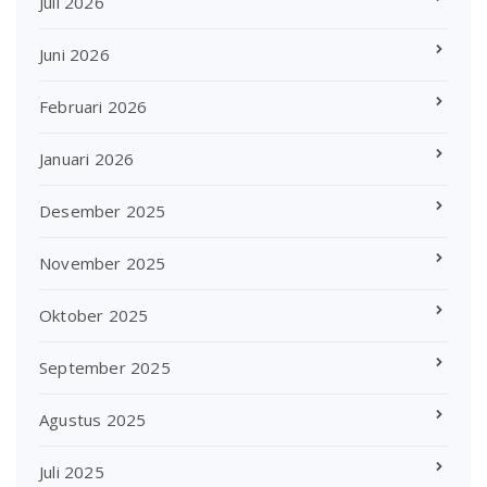
Juli 2026
Juni 2026
Februari 2026
Januari 2026
Desember 2025
November 2025
Oktober 2025
September 2025
Agustus 2025
Juli 2025