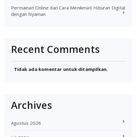
Permainan Online dan Cara Menikmati Hiburan Digital
dengan Nyaman
Recent Comments
Tidak ada komentar untuk ditampilkan.
Archives
Agustus 2026