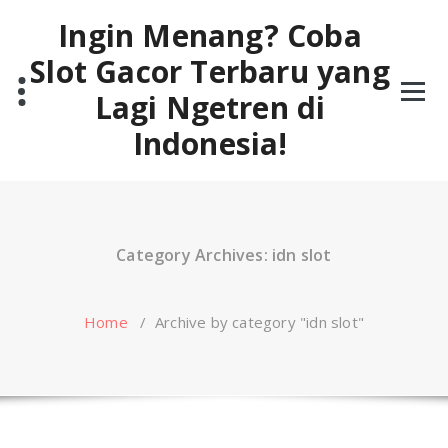
Skip
Ingin Menang? Coba
to
content
Slot Gacor Terbaru yang
Lagi Ngetren di
Indonesia!
Category Archives: idn slot
Home
/
Archive by category "idn slot"