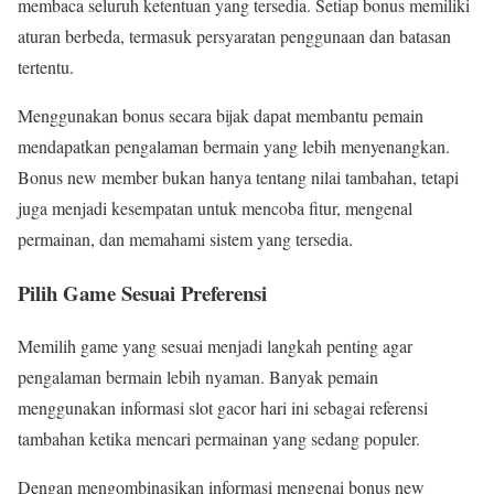
membaca seluruh ketentuan yang tersedia. Setiap bonus memiliki
aturan berbeda, termasuk persyaratan penggunaan dan batasan
tertentu.
Menggunakan bonus secara bijak dapat membantu pemain
mendapatkan pengalaman bermain yang lebih menyenangkan.
Bonus new member bukan hanya tentang nilai tambahan, tetapi
juga menjadi kesempatan untuk mencoba fitur, mengenal
permainan, dan memahami sistem yang tersedia.
Pilih Game Sesuai Preferensi
Memilih game yang sesuai menjadi langkah penting agar
pengalaman bermain lebih nyaman. Banyak pemain
menggunakan informasi slot gacor hari ini sebagai referensi
tambahan ketika mencari permainan yang sedang populer.
Dengan mengombinasikan informasi mengenai bonus new