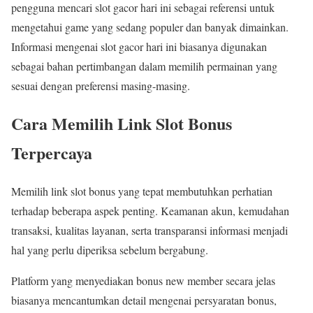
pengguna mencari slot gacor hari ini sebagai referensi untuk
mengetahui game yang sedang populer dan banyak dimainkan.
Informasi mengenai slot gacor hari ini biasanya digunakan
sebagai bahan pertimbangan dalam memilih permainan yang
sesuai dengan preferensi masing-masing.
Cara Memilih Link Slot Bonus
Terpercaya
Memilih link slot bonus yang tepat membutuhkan perhatian
terhadap beberapa aspek penting. Keamanan akun, kemudahan
transaksi, kualitas layanan, serta transparansi informasi menjadi
hal yang perlu diperiksa sebelum bergabung.
Platform yang menyediakan bonus new member secara jelas
biasanya mencantumkan detail mengenai persyaratan bonus,