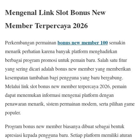
Mengenal Link Slot Bonus New
Member Terpercaya 2026
bonus new member 100
Perkembangan permainan
semakin
menarik perhatian karena banyak platform menghadirkan
berbagai program promosi untuk pemain baru. Salah satu fitur
yang sering dicari adalah bonus new member yang memberikan
kesempatan tambahan bagi pengguna yang baru bergabung.
Melalui link slot bonus new member terpercaya 2026, pemain
dapat menemukan informasi mengenai platform dengan
penawaran menarik, sistem permainan modern, serta pilihan game
populer.
Program bonus new member biasanya dibuat sebagai bentuk
apresiasi kepada pengguna baru. Setiap platform memiliki aturan