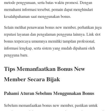
metode penggunaan, serta batas waktu promosi. Dengan
memahami informasi tersebut, pemain dapat menghindari
kesalahpahaman saat menggunakan bonus.
Selain melihat penawaran bonus new member, perhatikan juga
reputasi layanan dan pengalaman pengguna lainnya. Link slot
bonus terpercaya umumnya memiliki tampilan profesional,
informasi lengkap, serta sistem yang mudah dipahami oleh
pengguna baru.
Tips Memanfaatkan Bonus New
Member Secara Bijak
Pahami Aturan Sebelum Menggunakan Bonus
Sebelum memanfaatkan bonus new member, pastikan untuk