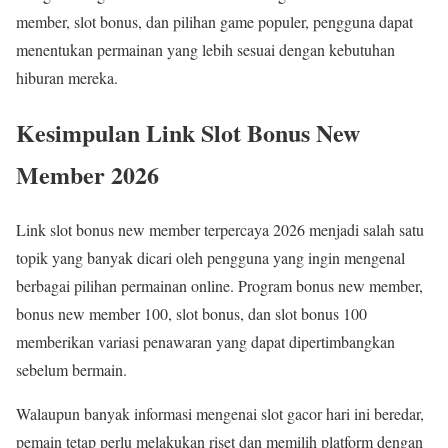
member, slot bonus, dan pilihan game populer, pengguna dapat
menentukan permainan yang lebih sesuai dengan kebutuhan
hiburan mereka.
Kesimpulan Link Slot Bonus New
Member 2026
Link slot bonus new member terpercaya 2026 menjadi salah satu
topik yang banyak dicari oleh pengguna yang ingin mengenal
berbagai pilihan permainan online. Program bonus new member,
bonus new member 100, slot bonus, dan slot bonus 100
memberikan variasi penawaran yang dapat dipertimbangkan
sebelum bermain.
Walaupun banyak informasi mengenai slot gacor hari ini beredar,
pemain tetap perlu melakukan riset dan memilih platform dengan