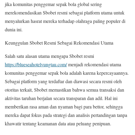
jika komunitas penggemar sepak bola global sering
merekomendasikan Sbobet resmi sebagai platform utama untuk
menyalurkan hasrat mereka terhadap olahraga paling populer di
dunia ini.
Keunggulan Sbobet Resmi Sebagai Rekomendasi Utama
Salah satu alasan utama mengapa Sbobet resmi
https://blueseahotelvungtau.com/
menjadi rekomendasi utama
komunitas penggemar sepak bola adalah karena kepercayaannya.
Sebagai platform yang terdaftar dan diawasi secara resmi oleh
otoritas terkait, Sbobet memastikan bahwa semua transaksi dan
aktivitas taruhan berjalan secara transparan dan adil. Hal ini
memberikan rasa aman dan nyaman bagi para bettor, sehingga
mereka dapat fokus pada strategi dan analisis pertandingan tanpa
khawatir tentang keamanan data atau peluang penipuan.