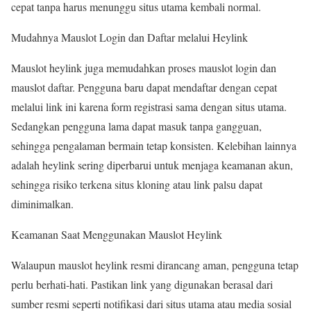
cepat tanpa harus menunggu situs utama kembali normal.
Mudahnya Mauslot Login dan Daftar melalui Heylink
Mauslot heylink juga memudahkan proses mauslot login dan
mauslot daftar. Pengguna baru dapat mendaftar dengan cepat
melalui link ini karena form registrasi sama dengan situs utama.
Sedangkan pengguna lama dapat masuk tanpa gangguan,
sehingga pengalaman bermain tetap konsisten. Kelebihan lainnya
adalah heylink sering diperbarui untuk menjaga keamanan akun,
sehingga risiko terkena situs kloning atau link palsu dapat
diminimalkan.
Keamanan Saat Menggunakan Mauslot Heylink
Walaupun mauslot heylink resmi dirancang aman, pengguna tetap
perlu berhati-hati. Pastikan link yang digunakan berasal dari
sumber resmi seperti notifikasi dari situs utama atau media sosial