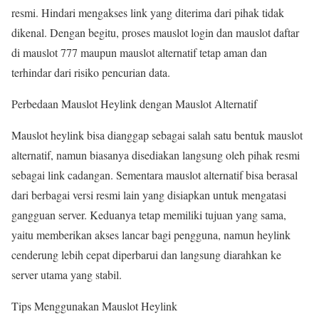
resmi. Hindari mengakses link yang diterima dari pihak tidak
dikenal. Dengan begitu, proses mauslot login dan mauslot daftar
di mauslot 777 maupun mauslot alternatif tetap aman dan
terhindar dari risiko pencurian data.
Perbedaan Mauslot Heylink dengan Mauslot Alternatif
Mauslot heylink bisa dianggap sebagai salah satu bentuk mauslot
alternatif, namun biasanya disediakan langsung oleh pihak resmi
sebagai link cadangan. Sementara mauslot alternatif bisa berasal
dari berbagai versi resmi lain yang disiapkan untuk mengatasi
gangguan server. Keduanya tetap memiliki tujuan yang sama,
yaitu memberikan akses lancar bagi pengguna, namun heylink
cenderung lebih cepat diperbarui dan langsung diarahkan ke
server utama yang stabil.
Tips Menggunakan Mauslot Heylink