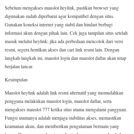
Sebelum mengakses mauslot heylink, pastikan browser yang
digunakan sudah diperbarui agar kompatibel dengan situs.
Gunakan koneksi internet yang stabil dan hindari berbagi
informasi akun dengan pihak lain. Cek juga tampilan situs setelah
masuk melalui heylink; jika ada perbedaan mencolok dari versi
resmi, segera hentikan akses dan cari link resmi lain. Dengan
langkah-langkah ini, mauslot login dan mauslot daftar akan tetap
berjalan lancar.
Kesimpulan
Mauslot heylink adalah link resmi alternatif yang memudahkan
pengguna melakukan mauslot login, mauslot daftar, serta
mengakses mauslot 777 ketika situs utama mengalami gangguan.
Fungsi utamanya adalah menjaga stabilitas akses, memastikan
keamanan akun, dan memberikan pengalaman bermain yang