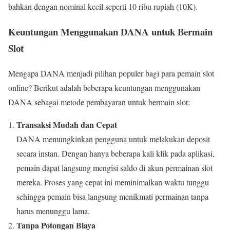
bahkan dengan nominal kecil seperti 10 ribu rupiah (10K).
Keuntungan Menggunakan DANA untuk Bermain
Slot
Mengapa DANA menjadi pilihan populer bagi para pemain slot
online? Berikut adalah beberapa keuntungan menggunakan
DANA sebagai metode pembayaran untuk bermain slot:
Transaksi Mudah dan Cepat
DANA memungkinkan pengguna untuk melakukan deposit
secara instan. Dengan hanya beberapa kali klik pada aplikasi,
pemain dapat langsung mengisi saldo di akun permainan slot
mereka. Proses yang cepat ini meminimalkan waktu tunggu
sehingga pemain bisa langsung menikmati permainan tanpa
harus menunggu lama.
Tanpa Potongan Biaya