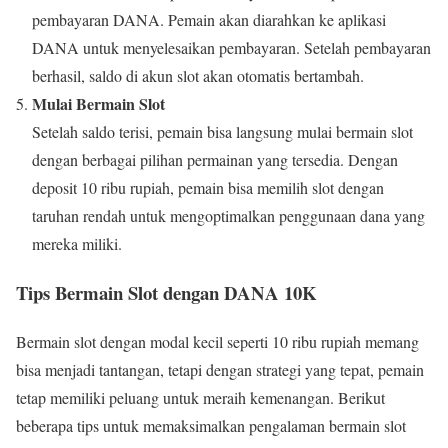
pembayaran DANA. Pemain akan diarahkan ke aplikasi
DANA untuk menyelesaikan pembayaran. Setelah pembayaran
berhasil, saldo di akun slot akan otomatis bertambah.
Mulai Bermain Slot
Setelah saldo terisi, pemain bisa langsung mulai bermain slot
dengan berbagai pilihan permainan yang tersedia. Dengan
deposit 10 ribu rupiah, pemain bisa memilih slot dengan
taruhan rendah untuk mengoptimalkan penggunaan dana yang
mereka miliki.
Tips Bermain Slot dengan DANA 10K
Bermain slot dengan modal kecil seperti 10 ribu rupiah memang
bisa menjadi tantangan, tetapi dengan strategi yang tepat, pemain
tetap memiliki peluang untuk meraih kemenangan. Berikut
beberapa tips untuk memaksimalkan pengalaman bermain slot