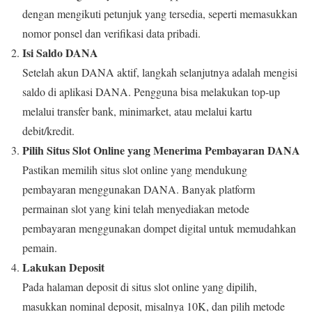
dengan mengikuti petunjuk yang tersedia, seperti memasukkan
nomor ponsel dan verifikasi data pribadi.
Isi Saldo DANA
Setelah akun DANA aktif, langkah selanjutnya adalah mengisi
saldo di aplikasi DANA. Pengguna bisa melakukan top-up
melalui transfer bank, minimarket, atau melalui kartu
debit/kredit.
Pilih Situs Slot Online yang Menerima Pembayaran DANA
Pastikan memilih situs slot online yang mendukung
pembayaran menggunakan DANA. Banyak platform
permainan slot yang kini telah menyediakan metode
pembayaran menggunakan dompet digital untuk memudahkan
pemain.
Lakukan Deposit
Pada halaman deposit di situs slot online yang dipilih,
masukkan nominal deposit, misalnya 10K, dan pilih metode