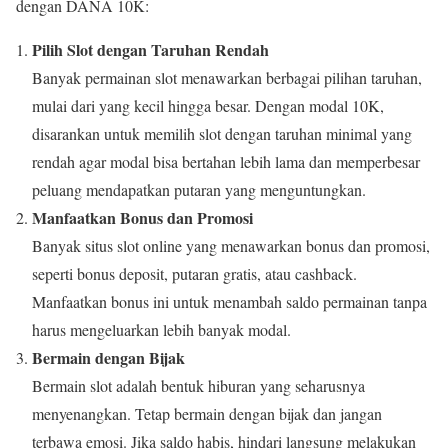
dengan DANA 10K:
Pilih Slot dengan Taruhan Rendah
Banyak permainan slot menawarkan berbagai pilihan taruhan,
mulai dari yang kecil hingga besar. Dengan modal 10K,
disarankan untuk memilih slot dengan taruhan minimal yang
rendah agar modal bisa bertahan lebih lama dan memperbesar
peluang mendapatkan putaran yang menguntungkan.
Manfaatkan Bonus dan Promosi
Banyak situs slot online yang menawarkan bonus dan promosi,
seperti bonus deposit, putaran gratis, atau cashback.
Manfaatkan bonus ini untuk menambah saldo permainan tanpa
harus mengeluarkan lebih banyak modal.
Bermain dengan Bijak
Bermain slot adalah bentuk hiburan yang seharusnya
menyenangkan. Tetap bermain dengan bijak dan jangan
terbawa emosi. Jika saldo habis, hindari langsung melakukan