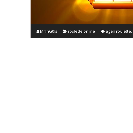
M4inG0ls
roulette online
agen roulette
,
Ceriabet Roulette: Cara Men
Online
Bermain
roulette online
di
Ceriabet
itu mem
untuk menang besar yang selalu menggoda. T
bikin ketagihan—judi roulette pun bisa membua
bisa berakhir seperti orang yang terjebak da
banyak daripada yang Anda harapkan. Jadi, dala
menikmati
judi roulette
di
Ceriabet
tanpa m
Ingat, bermain kasino itu harus menyenankan, 
Kenali Batas Diri: Janga
Raja Roda