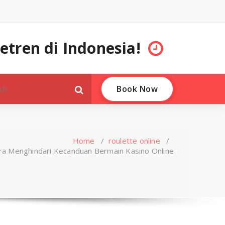
tren di Indonesia!
Book Now
Home
/
roulette online
/
ara Menghindari Kecanduan Bermain Kasino Online