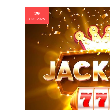
29
Okt, 2025