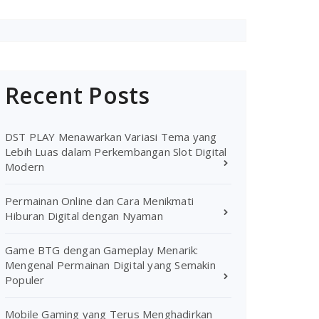
Recent Posts
DST PLAY Menawarkan Variasi Tema yang
Lebih Luas dalam Perkembangan Slot Digital
Modern
Permainan Online dan Cara Menikmati
Hiburan Digital dengan Nyaman
Game BTG dengan Gameplay Menarik:
Mengenal Permainan Digital yang Semakin
Populer
Mobile Gaming yang Terus Menghadirkan