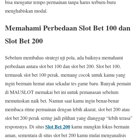
bisa mengatur tempo permainan tanpa harus terburu-buru
menghabiskan modal.
Memahami Perbedaan Slot Bet 100 dan
Slot Bet 200
Sebelum membahas strategi uji pola, ada baiknya memahami
perbedaan antara slot bet 100 dan slot bet 200. Slot bet 100,
termasuk slot bet 100 perak, memang cocok untuk kamu yang
ingin bermain hemat atau sekadar tes game baru. Banyak pemain
di MAUSLOT memakai bet ini untuk pemanasan sebelum
memutuskan naik bet. Namun saat kamu ingin benar-benar
membaca ritme permainan dengan lebih akurat, slot bet 200 atau
slot bet 200 perak sering jadi pilihan yang dianggap “lebih terasa”
Slot Bet 200
responsnya. Di situs
kamu mungkin fokus bermain
aman, sementara di situs slot bet 200 kamu mulai menganalisis