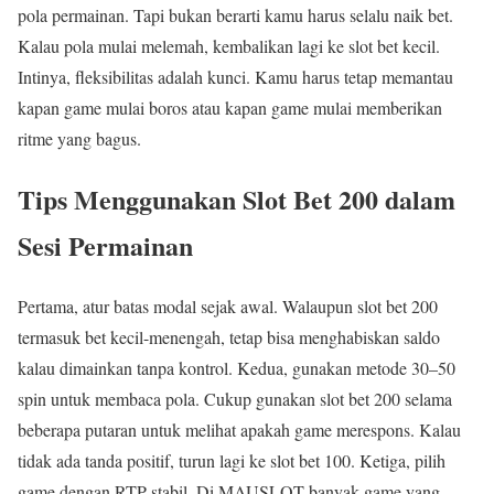
pola permainan. Tapi bukan berarti kamu harus selalu naik bet.
Kalau pola mulai melemah, kembalikan lagi ke slot bet kecil.
Intinya, fleksibilitas adalah kunci. Kamu harus tetap memantau
kapan game mulai boros atau kapan game mulai memberikan
ritme yang bagus.
Tips Menggunakan Slot Bet 200 dalam
Sesi Permainan
Pertama, atur batas modal sejak awal. Walaupun slot bet 200
termasuk bet kecil-menengah, tetap bisa menghabiskan saldo
kalau dimainkan tanpa kontrol. Kedua, gunakan metode 30–50
spin untuk membaca pola. Cukup gunakan slot bet 200 selama
beberapa putaran untuk melihat apakah game merespons. Kalau
tidak ada tanda positif, turun lagi ke slot bet 100. Ketiga, pilih
game dengan RTP stabil. Di MAUSLOT banyak game yang