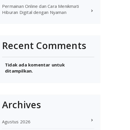
Permainan Online dan Cara Menikmati
Hiburan Digital dengan Nyaman
Recent Comments
Tidak ada komentar untuk
ditampilkan.
Archives
Agustus 2026