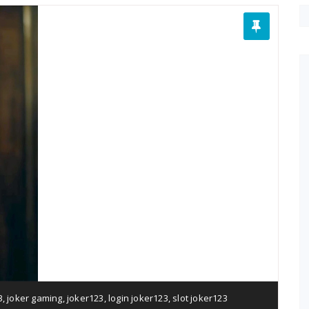
3
,
joker gaming
,
joker123
,
login joker123
,
slot joker123