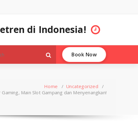
tren di Indonesia!
Book Now
Home
/
Uncategorized
/
r Gaming, Main Slot Gampang dan Menyenangkan!