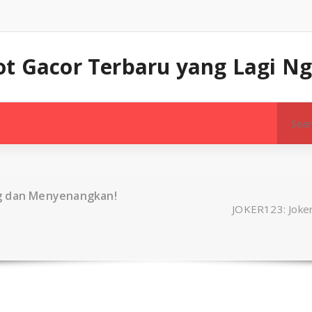
t Gacor Terbaru yang Lagi Nge
Search
for:
ng dan Menyenangkan!
JOKER123: Joke