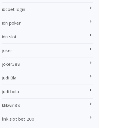
ibcbet login
idn poker
idn slot
joker
joker388
Judi Bla
judi bola
klikwin88
link slot bet 200