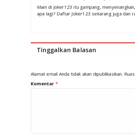
Main di Joker123 itu gampang, menyenangkan, 
apa lagi? Daftar Joker123 sekarang juga dan r
Tinggalkan Balasan
Alamat email Anda tidak akan dipublikasikan.
Ruas
Komentar
*