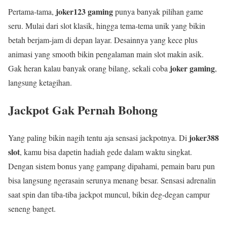
joker123 gaming
Pertama-tama,
punya banyak pilihan game
seru. Mulai dari slot klasik, hingga tema-tema unik yang bikin
betah berjam-jam di depan layar. Desainnya yang kece plus
animasi yang smooth bikin pengalaman main slot makin asik.
joker gaming
Gak heran kalau banyak orang bilang, sekali coba
,
langsung ketagihan.
Jackpot Gak Pernah Bohong
joker388
Yang paling bikin nagih tentu aja sensasi jackpotnya. Di
slot
, kamu bisa dapetin hadiah gede dalam waktu singkat.
Dengan sistem bonus yang gampang dipahami, pemain baru pun
bisa langsung ngerasain serunya menang besar. Sensasi adrenalin
saat spin dan tiba-tiba jackpot muncul, bikin deg-degan campur
seneng banget.