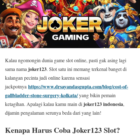
Kalau ngomongin dunia game slot online, pasti gak asing lagi
joker123
sama nama
. Slot satu ini memang terkenal banget di
kalangan pecinta judi online karena sensasi
https://www.drsayandasgupta.com/blog/cost-of-
jackpotnya
gallbladder-stone-surgery-kolkata/
yang bikin pemain
joker123 indonesia
ketagihan. Apalagi kalau kamu main di
,
dijamin pengalaman serunya beda dari yang lain!
Kenapa Harus Coba Joker123 Slot?