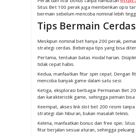
Perak dan fitur bonus tanpa hambatan
https:
Situs Bet 100 perak juga memberikan opsi tar
bermain sebelum mencoba nominal lebih tinggi
Tips Bermain Cerdas 
Meskipun nominal bet hanya 200 perak, pema
strategi cerdas. Beberapa tips yang bisa diter
Pertama, tentukan batas modal harian. Disipl
tidak cepat habis.
Kedua, manfaatkan fitur spin cepat. Dengan fitu
mencoba banyak game dalam satu sesi.
Ketiga, eksplorasi berbagai Permainan Bet 20
dan karakteristik game, sehingga pemain bis
Keempat, akses link slot bet 200 resmi tanp
strategi dan hiburan, bukan masalah teknis.
Kelima, manfaatkan bonus dan free spin. Sit
fitur berjalan sesuai aturan, sehingga pelua