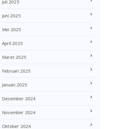
Juli 2025
Juni 2025
Mei 2025
April 2025
Maret 2025
Februari 2025
Januari 2025
Desember 2024
November 2024
Oktober 2024