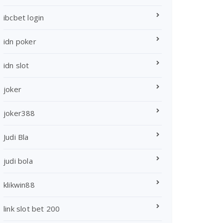
ibcbet login
idn poker
idn slot
joker
joker388
Judi Bla
judi bola
klikwin88
link slot bet 200