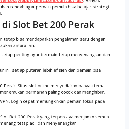
//elitestylepolyclinic.com/contact-us/
. Banyak
uhan rendah agar pemain pemula bisa belajar strategi
.
di Slot Bet 200 Perak
in tetap bisa mendapatkan pengalaman seru dengan
apkan antara lain:
in tetap penting agar bermain tetap menyenangkan dan
r ini, setiap putaran lebih efisien dan pemain bisa
0 Perak. Situs slot online menyediakan banyak tema
a menemukan permainan paling cocok dan menghibur.
a VPN. Login cepat memungkinkan pemain fokus pada
us Slot Bet 200 Perak yang terpercaya menjamin semua
ng menang tetap adil dan menyenangkan.