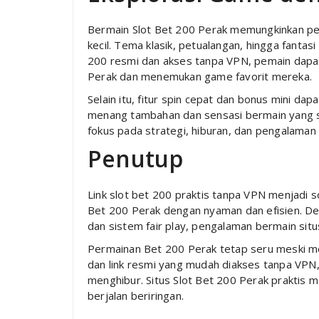
Bermain Slot Bet 200 Perak memungkinkan p
kecil. Tema klasik, petualangan, hingga fantasi
200 resmi dan akses tanpa VPN, pemain dap
Perak dan menemukan game favorit mereka.
Selain itu, fitur spin cepat dan bonus mini d
menang tambahan dan sensasi bermain yang se
fokus pada strategi, hiburan, dan pengalaman 
Penutup
Link slot bet 200 praktis tanpa VPN menjadi s
Bet 200 Perak dengan nyaman dan efisien. Deng
dan sistem fair play, pengalaman bermain situ
Permainan Bet 200 Perak tetap seru meski mo
dan link resmi yang mudah diakses tanpa VPN,
menghibur. Situs Slot Bet 200 Perak praktis
berjalan beriringan.