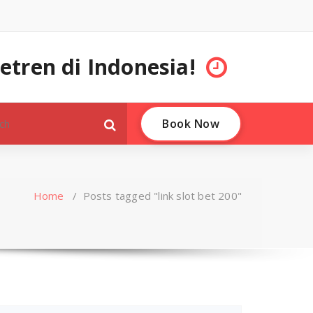
tren di Indonesia!
Book Now
Home
/
Posts tagged "link slot bet 200"