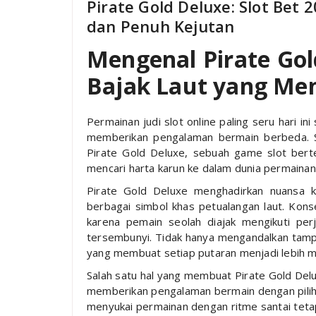
Pirate Gold Deluxe: Slot Bet
dan Penuh Kejutan
Mengenal Pirate Go
Bajak Laut yang Me
Permainan judi slot online paling seru hari 
memberikan pengalaman bermain berbeda. S
Pirate Gold Deluxe, sebuah game slot ber
mencari harta karun ke dalam dunia permainan 
Pirate Gold Deluxe menghadirkan nuansa ka
berbagai simbol khas petualangan laut. Kons
karena pemain seolah diajak mengikuti pe
tersembunyi. Tidak hanya mengandalkan tampi
yang membuat setiap putaran menjadi lebih 
Salah satu hal yang membuat Pirate Gold Del
memberikan pengalaman bermain dengan pilih
menyukai permainan dengan ritme santai tetap