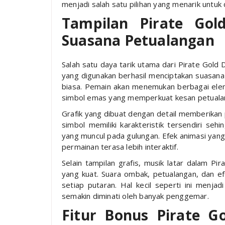
menjadi salah satu pilihan yang menarik untuk 
Tampilan Pirate Go
Suasana Petualangan
Salah satu daya tarik utama dari Pirate Gold 
yang digunakan berhasil menciptakan suasan
biasa. Pemain akan menemukan berbagai elemen
simbol emas yang memperkuat kesan petuala
Grafik yang dibuat dengan detail memberikan
simbol memiliki karakteristik tersendiri se
yang muncul pada gulungan. Efek animasi ya
permainan terasa lebih interaktif.
Selain tampilan grafis, musik latar dalam Pi
yang kuat. Suara ombak, petualangan, dan
setiap putaran. Hal kecil seperti ini menj
semakin diminati oleh banyak penggemar.
Fitur Bonus Pirate 