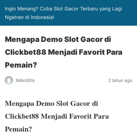
Ingin Menang? Coba Slot Gacor Terbaru yang Lagi
Ngetren di Indonesia!
Mengapa Demo Slot Gacor di
Clickbet88 Menjadi Favorit Para
Pemain?
M4inG0ls
2 tahun ago
Mengapa Demo Slot Gacor di
Clickbet88 Menjadi Favorit Para
Pemain?