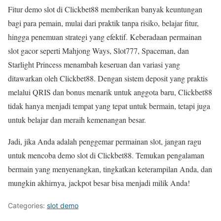
Fitur demo slot di Clickbet88 memberikan banyak keuntungan
bagi para pemain, mulai dari praktik tanpa risiko, belajar fitur,
hingga penemuan strategi yang efektif. Keberadaan permainan
slot gacor seperti Mahjong Ways, Slot777, Spaceman, dan
Starlight Princess menambah keseruan dan variasi yang
ditawarkan oleh Clickbet88. Dengan sistem deposit yang praktis
melalui QRIS dan bonus menarik untuk anggota baru, Clickbet88
tidak hanya menjadi tempat yang tepat untuk bermain, tetapi juga
untuk belajar dan meraih kemenangan besar.
Jadi, jika Anda adalah penggemar permainan slot, jangan ragu
untuk mencoba demo slot di Clickbet88. Temukan pengalaman
bermain yang menyenangkan, tingkatkan keterampilan Anda, dan
mungkin akhirnya, jackpot besar bisa menjadi milik Anda!
Categories:
slot demo