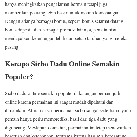
hanya meningkatkan pengalaman bermain tetapi juga
memberikan peluang lebih besar untuk meraih kemenangan.
Dengan adanya berbagai bonus, seperti bonus selamat datang,
bonus deposit, dan berbagai promosi lainnya, pemain bisa
mendapatkan keuntungan lebih dari setiap taruhan yang mereka
pasang.
Kenapa Sicbo Dadu Online Semakin
Populer?
Sicbo dadu online semakin populer di kalangan pemain judi
online karena permainan ini sangat mudah dipahami dan
dimainkan. Aturan dasar permainan sicbo sangat sederhana, yaitu
pemain hanya perlu memprediksi hasil dari tiga dadu yang
diguncang. Meskipun demikian, permainan ini tetap menawarkan
keseruan dan ketegangan, terutama karena hasilnya bergantung