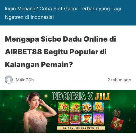
Ingin Menang? Coba Slot Gacor Terbaru yang Lagi
Ngetren di Indonesia!
Mengapa Sicbo Dadu Online di
AIRBET88 Begitu Populer di
Kalangan Pemain?
M4inG0ls
2 tahun ago