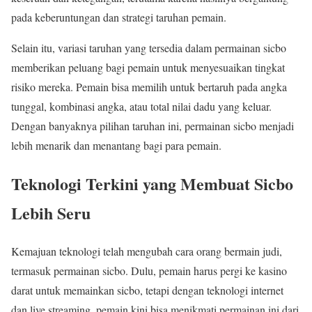
pada keberuntungan dan strategi taruhan pemain.
Selain itu, variasi taruhan yang tersedia dalam permainan sicbo
memberikan peluang bagi pemain untuk menyesuaikan tingkat
risiko mereka. Pemain bisa memilih untuk bertaruh pada angka
tunggal, kombinasi angka, atau total nilai dadu yang keluar.
Dengan banyaknya pilihan taruhan ini, permainan sicbo menjadi
lebih menarik dan menantang bagi para pemain.
Teknologi Terkini yang Membuat Sicbo
Lebih Seru
Kemajuan teknologi telah mengubah cara orang bermain judi,
termasuk permainan sicbo. Dulu, pemain harus pergi ke kasino
darat untuk memainkan sicbo, tetapi dengan teknologi internet
dan live streaming, pemain kini bisa menikmati permainan ini dari