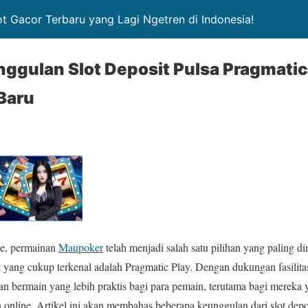
t Gacor Terbaru yang Lagi Ngetren di Indonesia!
ggulan Slot Deposit Pulsa Pragmatic
Baru
ne, permainan
Maupoker
telah menjadi salah satu pilihan yang paling di
t yang cukup terkenal adalah Pragmatic Play. Dengan dukungan fasilitas
 bermain yang lebih praktis bagi para pemain, terutama bagi mereka 
n online. Artikel ini akan membahas beberapa keunggulan dari slot depo