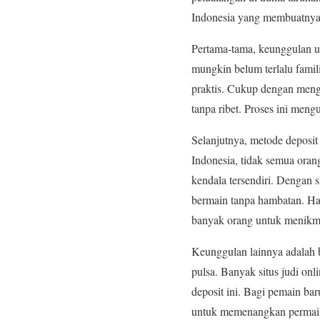
Indonesia yang membuatnya
Pertama-tama, keunggulan u
mungkin belum terlalu famil
praktis. Cukup dengan meng
tanpa ribet. Proses ini meng
Selanjutnya, metode deposit
Indonesia, tidak semua orang
kendala tersendiri. Dengan s
bermain tanpa hambatan. Hal
banyak orang untuk menikma
Keunggulan lainnya adalah
pulsa. Banyak situs judi on
deposit ini. Bagi pemain bar
untuk memenangkan permaina