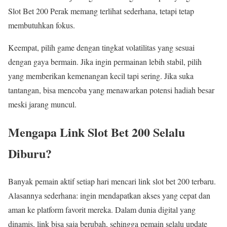
Slot Bet 200 Perak memang terlihat sederhana, tetapi tetap
membutuhkan fokus.
Keempat, pilih game dengan tingkat volatilitas yang sesuai
dengan gaya bermain. Jika ingin permainan lebih stabil, pilih
yang memberikan kemenangan kecil tapi sering. Jika suka
tantangan, bisa mencoba yang menawarkan potensi hadiah besar
meski jarang muncul.
Mengapa Link Slot Bet 200 Selalu
Diburu?
Banyak pemain aktif setiap hari mencari link slot bet 200 terbaru.
Alasannya sederhana: ingin mendapatkan akses yang cepat dan
aman ke platform favorit mereka. Dalam dunia digital yang
dinamis, link bisa saja berubah, sehingga pemain selalu update