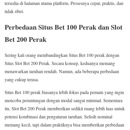
tersedia di halaman utama platform. Prosesnya cepat, praktis, dan
tidak ribet.
Perbedaan Situs Bet 100 Perak dan Slot
Bet 200 Perak
Sering kali orang membandingkan Situs Bet 100 perak dengan
Situs Slot Bet 200 Perak. Secara konsep, keduanya memang
menawarkan taruhan rendah. Namun, ada beberapa perbedaan
yang cukup terasa.
Situs Bet 100 perak biasanya lebih fokus pada pemain yang ingin
mencoba peruntungan dengan modal sangat minimal. Sementara
itu, Slot Bet 200 Perak memberikan sedikit ruang lebih luas untuk
potensi kombinasi dan pengaturan taruhan. Selisih nominal
memang kecil, tapi dalam praktiknya bisa memberikan perbedaan