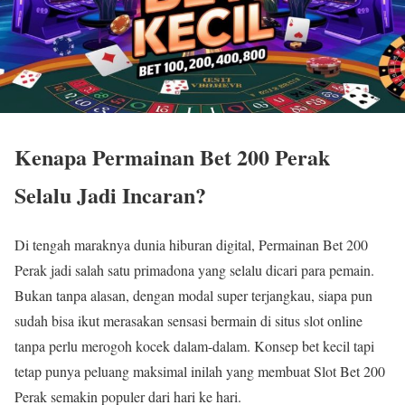
Kenapa Permainan Bet 200 Perak
Selalu Jadi Incaran?
Di tengah maraknya dunia hiburan digital, Permainan Bet 200
Perak jadi salah satu primadona yang selalu dicari para pemain.
Bukan tanpa alasan, dengan modal super terjangkau, siapa pun
sudah bisa ikut merasakan sensasi bermain di situs slot online
tanpa perlu merogoh kocek dalam-dalam. Konsep bet kecil tapi
tetap punya peluang maksimal inilah yang membuat Slot Bet 200
Perak semakin populer dari hari ke hari.