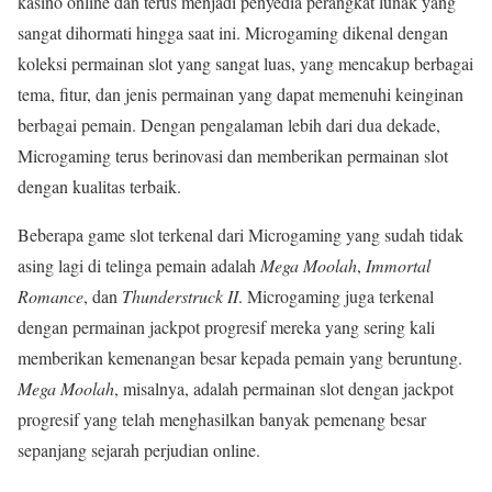
kasino online dan terus menjadi penyedia perangkat lunak yang
sangat dihormati hingga saat ini. Microgaming dikenal dengan
koleksi permainan slot yang sangat luas, yang mencakup berbagai
tema, fitur, dan jenis permainan yang dapat memenuhi keinginan
berbagai pemain. Dengan pengalaman lebih dari dua dekade,
Microgaming terus berinovasi dan memberikan permainan slot
dengan kualitas terbaik.
Beberapa game slot terkenal dari Microgaming yang sudah tidak
asing lagi di telinga pemain adalah
Mega Moolah
,
Immortal
Romance
, dan
Thunderstruck II
. Microgaming juga terkenal
dengan permainan jackpot progresif mereka yang sering kali
memberikan kemenangan besar kepada pemain yang beruntung.
Mega Moolah
, misalnya, adalah permainan slot dengan jackpot
progresif yang telah menghasilkan banyak pemenang besar
sepanjang sejarah perjudian online.