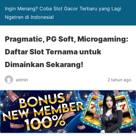
Ingin Menang? Coba Slot Gacor Terbaru yang Lagi
Ngetren di Indonesia!
Pragmatic, PG Soft, Microgaming:
Daftar Slot Ternama untuk
Dimainkan Sekarang!
admin
2 tahun ago