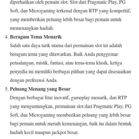
diperhatikan oleh pemain slot. Slot dari Pragmatic Play, PG
Soft, dan Microgaming terkenal dengan RTP yang kompetitif,
yang memberikan peluang lebih besar bagi pemain untuk
memenangkan hadiah.
Beragam Tema Menarik
Salah satu daya tarik utama dari permainan slot ini adalah
beragam tema yang ditawarkan. Baik Anda penggemar
petualangan, mistik, fantasi, atau tema-tema klasik, ketiga
penyedia ini memiliki berbagai pilihan yang dapat disesuaikan
dengan preferensi Anda.
Peluang Menang yang Besar
Dengan berbagai fitur inovatif, gameplay menarik, dan RTP
yang menguntungkan, permainan slot dari Pragmatic Play, PG
Soft, dan Microgaming memberikan peluang yang lebih besar
bagi pemain untuk meraih kemenangan, baik itu dalam bentuk
hadiah kecil maupun jackpot besar.