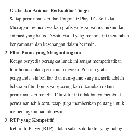
Grafis dan Animasi Berkualitas Tinggi
Setiap permainan slot dari Pragmatic Play, PG Soft, dan
Microgaming menawarkan grafis yang sangat memukau dan
animasi yang halus. Desain visual yang menarik ini menambah
kenyamanan dan kesenangan dalam bermain.
Fitur Bonus yang Menguntungkan
Ketiga penyedia perangkat lunak ini sangat memperhatikan
fitur bonus dalam permainan mereka. Putaran gratis,
pengganda, simbol liar, dan mini-game yang menarik adalah
beberapa fitur bonus yang sering kali ditemukan dalam
permainan slot mereka. Fitur-fitur ini tidak hanya membuat
permainan lebih seru, tetapi juga memberikan peluang untuk
memenangkan hadiah besar.
RTP yang Kompetitif
Return to Player (RTP) adalah salah satu faktor yang paling