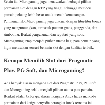
Selain itu, Microgaming juga menawarkan berbagai pilihan
permainan slot dengan RTP yang tinggi, sehingga memberi
pemain peluang lebih besar untuk meraih kemenangan.
Permainan slot Microgaming juga dikenal dengan fitur-fitur bonus
yang menguntungkan, termasuk putaran gratis, pengganda, dan
simbol liar. Berkat pengalaman dan reputasi yang solid,
Microgaming tetap menjadi pilihan utama bagi para pemain yang
ingin merasakan sensasi bermain slot dengan kualitas terbaik.
Kenapa Memilih Slot dari Pragmatic
Play, PG Soft, dan Microgaming?
Ada banyak alasan mengapa slot dari Pragmatic Play, PG Soft,
dan Microgaming selalu menjadi pilihan utama para pemain.
Berikut adalah beberapa alasan mengapa Anda harus mencoba
permainan dari ketiga penyedia perangkat lunak ternama ini: