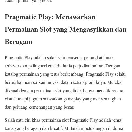
adalah pilihan yang tepat.
Pragmatic Play: Menawarkan
Permainan Slot yang Mengasyikkan dan
Beragam
Pragmatic Play adalah salah satu penyedia perangkat lunak
terbesar dan paling terkenal di dunia perjudian online. Dengan
katalog permainan yang terus berkembang, Pragmatic Play selalu
berusaha memberikan inovasi dalam setiap produknya. Mereka
dikenal dengan permainan slot yang tidak hanya menarik secara
visual, tetapi juga menawarkan gameplay yang menyenangkan
dan peluang kemenangan yang besar.
Salah satu ciri khas permainan slot Pragmatic Play adalah tema-
tema yang beragam dan kreatif. Mulai dari petualangan di dunia