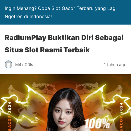
Ingin Menang? Coba Slot Gacor Terbaru yang Lagi
Ngetren di Indonesia!
RadiumPlay Buktikan Diri Sebagai
Situs Slot Resmi Terbaik
M4inG0ls
1 tahun ago