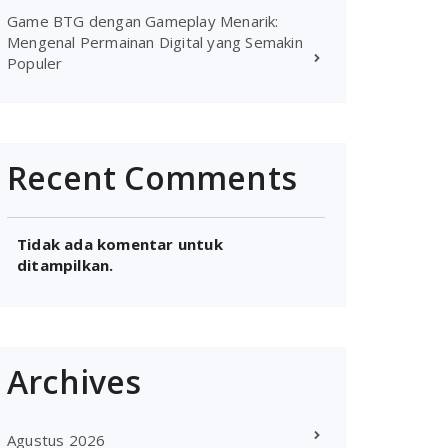
Game BTG dengan Gameplay Menarik:
Mengenal Permainan Digital yang Semakin
Populer
Recent Comments
Tidak ada komentar untuk
ditampilkan.
Archives
Agustus 2026