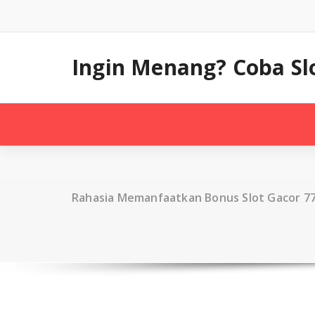
Skip
to
content
Ingin Menang? Coba Slo
Rahasia Memanfaatkan Bonus Slot Gacor 77