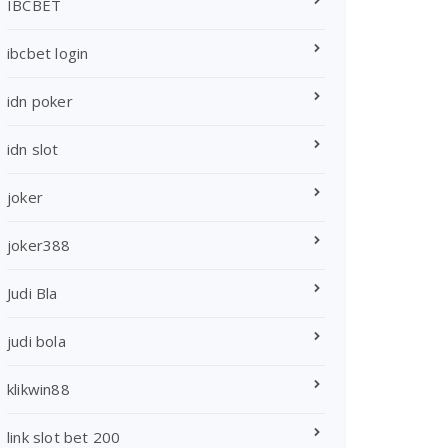
IBCBET
ibcbet login
idn poker
idn slot
joker
joker388
Judi Bla
judi bola
klikwin88
link slot bet 200