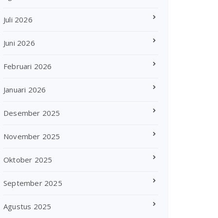
Juli 2026
Juni 2026
Februari 2026
Januari 2026
Desember 2025
November 2025
Oktober 2025
September 2025
Agustus 2025