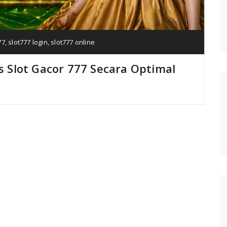
77
,
slot777 login
,
slot777 online
Slot Gacor 777 Secara Optimal