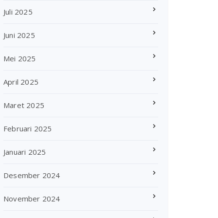
Juli 2025
Juni 2025
Mei 2025
April 2025
Maret 2025
Februari 2025
Januari 2025
Desember 2024
November 2024