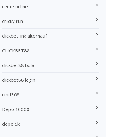
ceme online
chicky run
clickbet link alternatif
CLICKBET88
clickbet88 bola
clickbet88 login
cmd368
Depo 10000
depo 5k