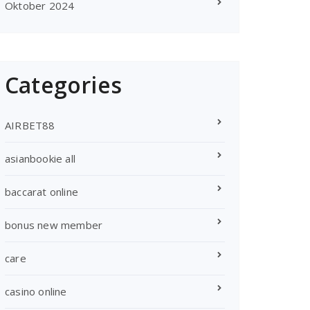
Oktober 2024
Categories
AIRBET88
asianbookie all
baccarat online
bonus new member
care
casino online