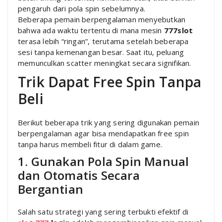
pengaruh dari pola spin sebelumnya.
Beberapa pemain berpengalaman menyebutkan
bahwa ada waktu tertentu di mana mesin
777slot
terasa lebih “ringan”, terutama setelah beberapa
sesi tanpa kemenangan besar. Saat itu, peluang
memunculkan scatter meningkat secara signifikan.
Trik Dapat Free Spin Tanpa
Beli
Berikut beberapa trik yang sering digunakan pemain
berpengalaman agar bisa mendapatkan free spin
tanpa harus membeli fitur di dalam game.
1. Gunakan Pola Spin Manual
dan Otomatis Secara
Bergantian
Salah satu strategi yang sering terbukti efektif di