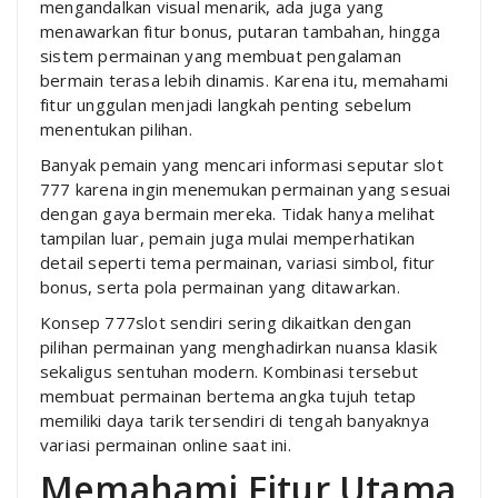
mengandalkan visual menarik, ada juga yang
menawarkan fitur bonus, putaran tambahan, hingga
sistem permainan yang membuat pengalaman
bermain terasa lebih dinamis. Karena itu, memahami
fitur unggulan menjadi langkah penting sebelum
menentukan pilihan.
Banyak pemain yang mencari informasi seputar slot
777 karena ingin menemukan permainan yang sesuai
dengan gaya bermain mereka. Tidak hanya melihat
tampilan luar, pemain juga mulai memperhatikan
detail seperti tema permainan, variasi simbol, fitur
bonus, serta pola permainan yang ditawarkan.
Konsep 777slot sendiri sering dikaitkan dengan
pilihan permainan yang menghadirkan nuansa klasik
sekaligus sentuhan modern. Kombinasi tersebut
membuat permainan bertema angka tujuh tetap
memiliki daya tarik tersendiri di tengah banyaknya
variasi permainan online saat ini.
Memahami Fitur Utama