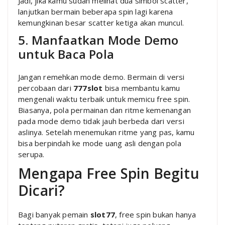
Jadi, jika kamu sudah melihat dua simbol scatter,
lanjutkan bermain beberapa spin lagi karena
kemungkinan besar scatter ketiga akan muncul.
5. Manfaatkan Mode Demo
untuk Baca Pola
Jangan remehkan mode demo. Bermain di versi
percobaan dari
777slot
bisa membantu kamu
mengenali waktu terbaik untuk memicu free spin.
Biasanya, pola permainan dan ritme kemenangan
pada mode demo tidak jauh berbeda dari versi
aslinya. Setelah menemukan ritme yang pas, kamu
bisa berpindah ke mode uang asli dengan pola
serupa.
Mengapa Free Spin Begitu
Dicari?
Bagi banyak pemain
slot77
, free spin bukan hanya