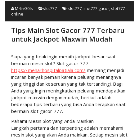
M4inG0ls
slot777
slot777
,
slot777 gacor
,
slot777
online
Tips Main Slot Gacor 777 Terbaru
untuk Jackpot Maxwin Mudah
Siapa yang tidak ingin meraih jackpot besar saat
bermain mesin slot? Slot gacor 777
https://meharhospitalpatiala.com/
memang menjadi
incaran banyak pemain karena peluang menangnya
yang tinggi dan keseruan yang tak tertandingi. Bagi
Anda yang ingin meningkatkan peluang mendapatkan
jackpot maxwin dengan mudah, berikut adalah
beberapa tips terbaru yang bisa Anda terapkan saat
bermain slot gacor 777.
Pahami Mesin Slot yang Anda Mainkan
Langkah pertama dan terpenting adalah memahami
mesin slot yang akan Anda mainkan. Setiap mesin slot