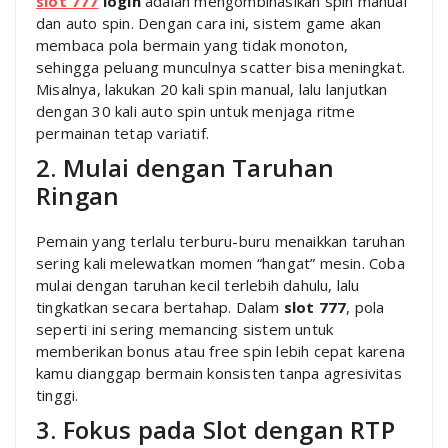
slot 777
login
adalah mengombinasikan spin manual
dan auto spin. Dengan cara ini, sistem game akan
membaca pola bermain yang tidak monoton,
sehingga peluang munculnya scatter bisa meningkat.
Misalnya, lakukan 20 kali spin manual, lalu lanjutkan
dengan 30 kali auto spin untuk menjaga ritme
permainan tetap variatif.
2. Mulai dengan Taruhan
Ringan
Pemain yang terlalu terburu-buru menaikkan taruhan
sering kali melewatkan momen “hangat” mesin. Coba
mulai dengan taruhan kecil terlebih dahulu, lalu
tingkatkan secara bertahap. Dalam
slot 777
, pola
seperti ini sering memancing sistem untuk
memberikan bonus atau free spin lebih cepat karena
kamu dianggap bermain konsisten tanpa agresivitas
tinggi.
3. Fokus pada Slot dengan RTP