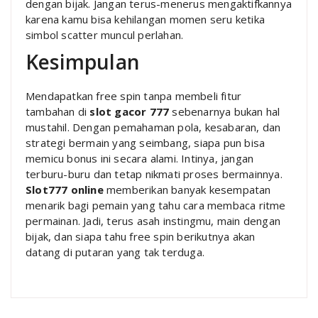
dengan bijak. Jangan terus-menerus mengaktifkannya
karena kamu bisa kehilangan momen seru ketika
simbol scatter muncul perlahan.
Kesimpulan
Mendapatkan free spin tanpa membeli fitur
tambahan di
slot gacor 777
sebenarnya bukan hal
mustahil. Dengan pemahaman pola, kesabaran, dan
strategi bermain yang seimbang, siapa pun bisa
memicu bonus ini secara alami. Intinya, jangan
terburu-buru dan tetap nikmati proses bermainnya.
Slot777 online
memberikan banyak kesempatan
menarik bagi pemain yang tahu cara membaca ritme
permainan. Jadi, terus asah instingmu, main dengan
bijak, dan siapa tahu free spin berikutnya akan
datang di putaran yang tak terduga.