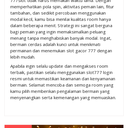
777slot tidak harus memakan waktu lama. Dengan
memperhatikan pola spin, aktivitas pemain lain, fitur
tambahan, dan sedikit percobaan menggunakan
modal kecil, kamu bisa menilai kualitas room hanya
dalam beberapa menit. Strategi ini sangat berguna
bagi pemain yang ingin memaksimalkan peluang
menang tanpa menghabiskan banyak modal. Ingat,
bermain cerdas adalah kunci untuk menikmati
permainan dan menemukan slot gacor 777 dengan
lebih mudah.
Apabila ingin selalu update dan mengakses room
terbaik, pastikan selalu menggunakan slot777 login
resmi untuk memastikan keamanan dan kenyamanan
bermain. Selamat mencoba dan semoga room yang
kamu pilih memberikan pengalaman bermain yang
menyenangkan serta kemenangan yang memuaskan.