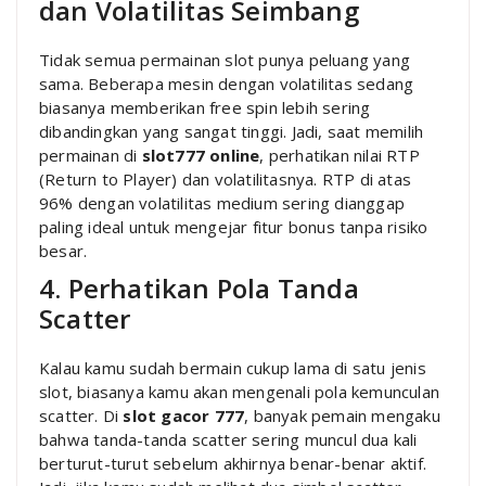
dan Volatilitas Seimbang
Tidak semua permainan slot punya peluang yang
sama. Beberapa mesin dengan volatilitas sedang
biasanya memberikan free spin lebih sering
dibandingkan yang sangat tinggi. Jadi, saat memilih
permainan di
slot777 online
, perhatikan nilai RTP
(Return to Player) dan volatilitasnya. RTP di atas
96% dengan volatilitas medium sering dianggap
paling ideal untuk mengejar fitur bonus tanpa risiko
besar.
4. Perhatikan Pola Tanda
Scatter
Kalau kamu sudah bermain cukup lama di satu jenis
slot, biasanya kamu akan mengenali pola kemunculan
scatter. Di
slot gacor 777
, banyak pemain mengaku
bahwa tanda-tanda scatter sering muncul dua kali
berturut-turut sebelum akhirnya benar-benar aktif.