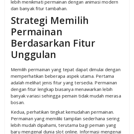
lebih menikmati permainan dengan animasi modern
dan banyak fitur tambahan.
Strategi Memilih
Permainan
Berdasarkan Fitur
Unggulan
Memilih permainan yang tepat dapat dimulai dengan
memperhatikan beberapa aspek utama. Pertama
adalah melihat jenis fitur yang tersedia. Permainan
dengan fitur lengkap biasanya menawarkan lebih
banyak variasi sehingga pemain tidak mudah merasa
bosan.
Kedua, perhatikan tingkat kemudahan permainan.
Permainan yang memiliki tampilan sederhana sering
lebih mudah dipahami, terutama bagi pemain yang
baru mengenal dunia slot online. Informasi mengenai