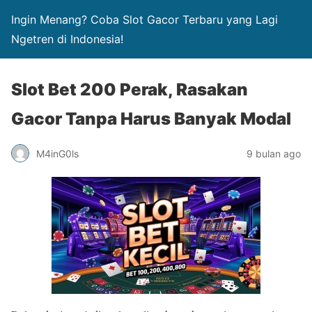
Ingin Menang? Coba Slot Gacor Terbaru yang Lagi
Ngetren di Indonesia!
Slot Bet 200 Perak, Rasakan
Gacor Tanpa Harus Banyak Modal
M4inG0ls
9 bulan ago