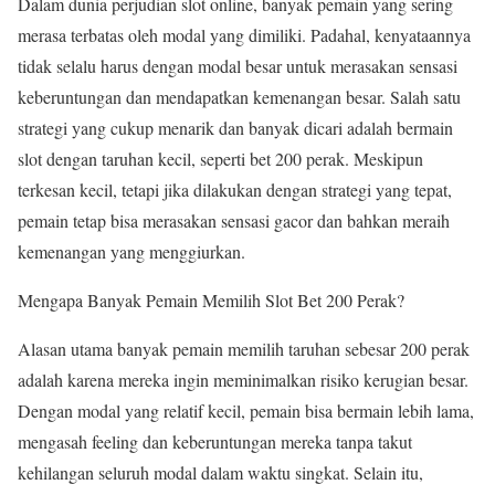
Dalam dunia perjudian slot online, banyak pemain yang sering
merasa terbatas oleh modal yang dimiliki. Padahal, kenyataannya
tidak selalu harus dengan modal besar untuk merasakan sensasi
keberuntungan dan mendapatkan kemenangan besar. Salah satu
strategi yang cukup menarik dan banyak dicari adalah bermain
slot dengan taruhan kecil, seperti bet 200 perak. Meskipun
terkesan kecil, tetapi jika dilakukan dengan strategi yang tepat,
pemain tetap bisa merasakan sensasi gacor dan bahkan meraih
kemenangan yang menggiurkan.
Mengapa Banyak Pemain Memilih Slot Bet 200 Perak?
Alasan utama banyak pemain memilih taruhan sebesar 200 perak
adalah karena mereka ingin meminimalkan risiko kerugian besar.
Dengan modal yang relatif kecil, pemain bisa bermain lebih lama,
mengasah feeling dan keberuntungan mereka tanpa takut
kehilangan seluruh modal dalam waktu singkat. Selain itu,