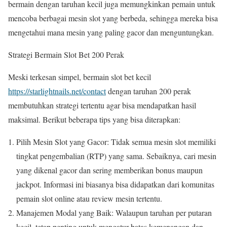
bermain dengan taruhan kecil juga memungkinkan pemain untuk
mencoba berbagai mesin slot yang berbeda, sehingga mereka bisa
mengetahui mana mesin yang paling gacor dan menguntungkan.
Strategi Bermain Slot Bet 200 Perak
Meski terkesan simpel, bermain slot bet kecil
https://starlightnails.net/contact
dengan taruhan 200 perak
membutuhkan strategi tertentu agar bisa mendapatkan hasil
maksimal. Berikut beberapa tips yang bisa diterapkan:
Pilih Mesin Slot yang Gacor: Tidak semua mesin slot memiliki
tingkat pengembalian (RTP) yang sama. Sebaiknya, cari mesin
yang dikenal gacor dan sering memberikan bonus maupun
jackpot. Informasi ini biasanya bisa didapatkan dari komunitas
pemain slot online atau review mesin tertentu.
Manajemen Modal yang Baik: Walaupun taruhan per putaran
kecil, tetap penting untuk mengatur batas kemenangan dan