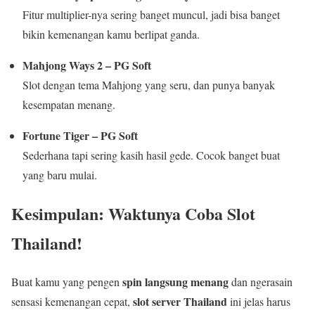
Fitur multiplier-nya sering banget muncul, jadi bisa banget
bikin kemenangan kamu berlipat ganda.
Mahjong Ways 2 – PG Soft
Slot dengan tema Mahjong yang seru, dan punya banyak
kesempatan menang.
Fortune Tiger – PG Soft
Sederhana tapi sering kasih hasil gede. Cocok banget buat
yang baru mulai.
Kesimpulan: Waktunya Coba Slot
Thailand!
spin langsung menang
Buat kamu yang pengen
dan ngerasain
slot server Thailand
sensasi kemenangan cepat,
ini jelas harus