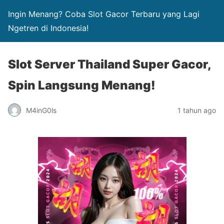
Ingin Menang? Coba Slot Gacor Terbaru yang Lagi
Ngetren di Indonesia!
Slot Server Thailand Super Gacor,
Spin Langsung Menang!
M4inG0ls
1 tahun ago