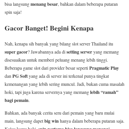
menang besar
bisa langsung
, bahkan dalam beberapa putaran
spin saja!
Gacor Banget! Begini Kenapa
Nah, kenapa sih banyak yang bilang slot server Thailand itu
super gacor
setting server
? Jawabannya ada di
yang memang
disesuaikan untuk memberi peluang menang lebih tinggi.
Pragmatic Play
Beberapa game slot dari provider besar seperti
PG Soft
dan
yang ada di server ini terkenal punya tingkat
kemenangan yang lebih sering muncul. Jadi, bukan cuma masalah
lebih “ramah”
hoki, tapi juga karena servernya yang memang
bagi pemain
.
Bahkan, ada banyak cerita seru dari pemain yang baru mulai
big win
main, langsung dapet
hanya dalam beberapa putaran saja.
spin pertama bisa langsung menang
Kalau kamu hoki,
!