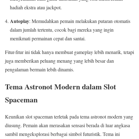
hadiah ekstra atau jackpot.
Autoplay
: Memudahkan pemain melakukan putaran otomatis
dalam jumlah tertentu, cocok bagi mereka yang ingin
menikmati permainan cepat dan santai.
Fitur-fitur ini tidak hanya membuat gameplay lebih menarik, tetapi
juga memberikan peluang menang yang lebih besar dan
pengalaman bermain lebih dinamis.
Tema Astronot Modern dalam Slot
Spaceman
Keunikan slot spaceman terletak pada tema astronot modern yang
diusung. Pemain akan merasakan sensasi berada di luar angkasa
sambil mengeksplorasi berbagai simbol futuristik. Tema ini