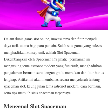
Dalam dunia game slot online, inovasi tema dan fitur menjadi
daya tarik utama bagi para pemain. Salah satu game yang sukses
menghadirkan konsep unik adalah Slot Spaceman.
Dikembangkan oleh Spaceman Pragmatic, permainan ini
mengusung tema astronot modern yang futuristik, menghadirkan
pengalaman bermain seru dengan grafis memukau dan fitur bonus
lengkap. Artikel ini akan membahas secara menyeluruh tentang
spaceman slot, keunggulan tema astronot modern, cara bermain,
serta tips memilih situs spaceman terpercaya.
Mengenal Slot Spaceman