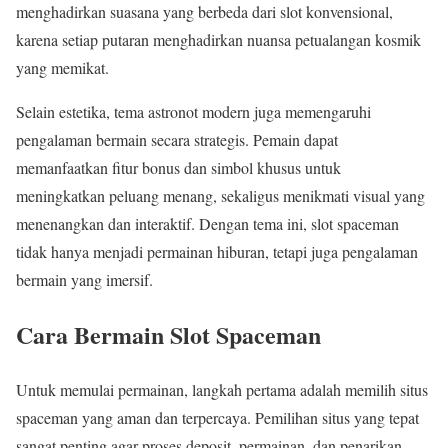
menghadirkan suasana yang berbeda dari slot konvensional,
karena setiap putaran menghadirkan nuansa petualangan kosmik
yang memikat.
Selain estetika, tema astronot modern juga memengaruhi
pengalaman bermain secara strategis. Pemain dapat
memanfaatkan fitur bonus dan simbol khusus untuk
meningkatkan peluang menang, sekaligus menikmati visual yang
menenangkan dan interaktif. Dengan tema ini, slot spaceman
tidak hanya menjadi permainan hiburan, tetapi juga pengalaman
bermain yang imersif.
Cara Bermain Slot Spaceman
Untuk memulai permainan, langkah pertama adalah memilih situs
spaceman yang aman dan terpercaya. Pemilihan situs yang tepat
sangat penting agar proses deposit, permainan, dan penarikan