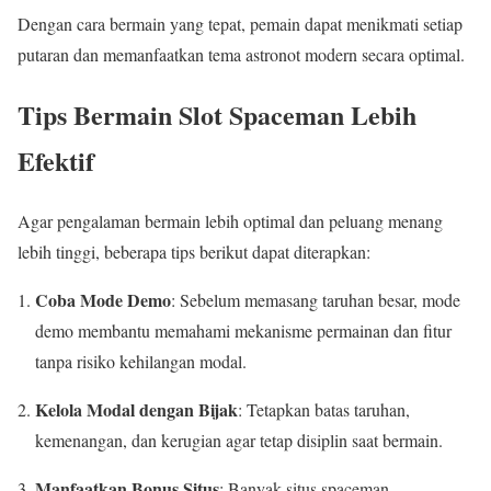
Dengan cara bermain yang tepat, pemain dapat menikmati setiap
putaran dan memanfaatkan tema astronot modern secara optimal.
Tips Bermain Slot Spaceman Lebih
Efektif
Agar pengalaman bermain lebih optimal dan peluang menang
lebih tinggi, beberapa tips berikut dapat diterapkan:
Coba Mode Demo
: Sebelum memasang taruhan besar, mode
demo membantu memahami mekanisme permainan dan fitur
tanpa risiko kehilangan modal.
Kelola Modal dengan Bijak
: Tetapkan batas taruhan,
kemenangan, dan kerugian agar tetap disiplin saat bermain.
Manfaatkan Bonus Situs
: Banyak situs spaceman