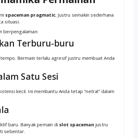
ami
spaceman pragmatic
. Justru semakin sederhana
 situasi.
in berpengalaman:
kan Terburu-buru
tempo. Bermain terlalu agresif justru membuat Anda
alam Satu Sesi
sistensi kecil. Ini membantu Anda tetap “netral” dalam
ala
ktif baru. Banyak pemain di
slot spaceman
justru
i sebentar.