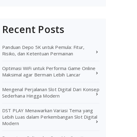
Recent Posts
Panduan Depo 5K untuk Pemula: Fitur,
Risiko, dan Ketentuan Permainan
Optimasi WiFi untuk Performa Game Online
Maksimal agar Bermain Lebih Lancar
Mengenal Perjalanan Slot Digital Dari Konsep
Sederhana Hingga Modern
DST PLAY Menawarkan Variasi Tema yang
Lebih Luas dalam Perkembangan Slot Digital
Modern