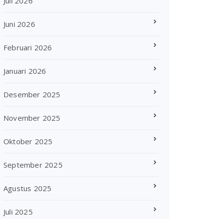
Juli 2026
Juni 2026
Februari 2026
Januari 2026
Desember 2025
November 2025
Oktober 2025
September 2025
Agustus 2025
Juli 2025