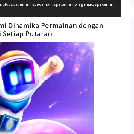
n
,
slot spaceman
,
spaceman
,
spaceman pragmatic
,
spaceman
i Dinamika Permainan dengan
i Setiap Putaran