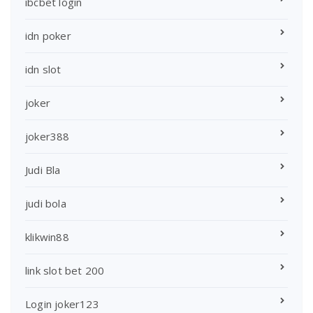
ibcbet login
idn poker
idn slot
joker
joker388
Judi Bla
judi bola
klikwin88
link slot bet 200
Login joker123