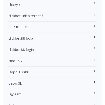
chicky run
clickbet link alternatif
CLICKBET88
clickbet88 bola
clickbet88 login
cmd368
Depo 10000
depo 5k
IBCBET