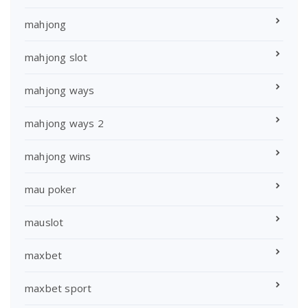
mahjong
mahjong slot
mahjong ways
mahjong ways 2
mahjong wins
mau poker
mauslot
maxbet
maxbet sport