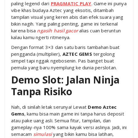
paling legend dari
PRAGMATIC PLAY
. Game ini punya
vibe khas budaya Aztec yang eksotis, ditambah
tampilan visual yang keren abis dan efek suara yang
bikin nagih. Yang paling penting, game ini terkenal
karena bisa
ngasih hasil gacor
alias cuan beruntun
kalau kamu ngerti ritmenya.
Dengan format 3×3 dan satu baris tambahan buat
pengganda (multiplier),
AZTEC GEMS
tergolong
simpel tapi nggak ngebosenin. Pas banget buat
pemula yang baru nyemplung ke dunia perslotan.
Demo Slot: Jalan Ninja
Tanpa Risiko
Nah, di sinilah letak serunya! Lewat
Demo Aztec
Gems
, kamu bisa main game ini tanpa harus deposit
atau pake uang asli. Semua fitur, tampilan, dan
gameplay-nya 100% sama kayak versi aslinya. Jadi, ini
semacam
simulasi
yang bikin kamu bisa latihan,