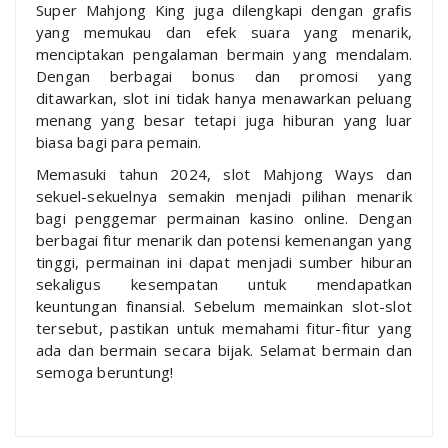
Super Mahjong King juga dilengkapi dengan grafis
yang memukau dan efek suara yang menarik,
menciptakan pengalaman bermain yang mendalam.
Dengan berbagai bonus dan promosi yang
ditawarkan, slot ini tidak hanya menawarkan peluang
menang yang besar tetapi juga hiburan yang luar
biasa bagi para pemain.
Memasuki tahun 2024, slot Mahjong Ways dan
sekuel-sekuelnya semakin menjadi pilihan menarik
bagi penggemar permainan kasino online. Dengan
berbagai fitur menarik dan potensi kemenangan yang
tinggi, permainan ini dapat menjadi sumber hiburan
sekaligus kesempatan untuk mendapatkan
keuntungan finansial. Sebelum memainkan slot-slot
tersebut, pastikan untuk memahami fitur-fitur yang
ada dan bermain secara bijak. Selamat bermain dan
semoga beruntung!