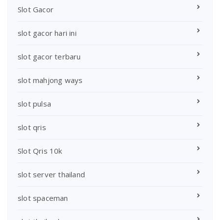
Slot Gacor
slot gacor hari ini
slot gacor terbaru
slot mahjong ways
slot pulsa
slot qris
Slot Qris 10k
slot server thailand
slot spaceman