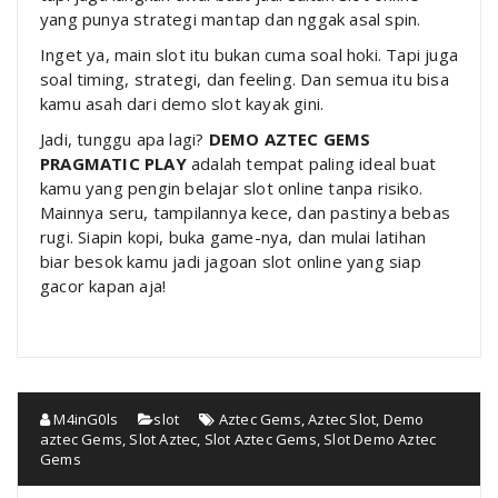
yang punya strategi mantap dan nggak asal spin.
Inget ya, main slot itu bukan cuma soal hoki. Tapi juga
soal timing, strategi, dan feeling. Dan semua itu bisa
kamu asah dari demo slot kayak gini.
Jadi, tunggu apa lagi?
DEMO AZTEC GEMS
PRAGMATIC PLAY
adalah tempat paling ideal buat
kamu yang pengin belajar slot online tanpa risiko.
Mainnya seru, tampilannya kece, dan pastinya bebas
rugi. Siapin kopi, buka game-nya, dan mulai latihan
biar besok kamu jadi jagoan slot online yang siap
gacor kapan aja!
M4inG0ls
slot
Aztec Gems
,
Aztec Slot
,
Demo
aztec Gems
,
Slot Aztec
,
Slot Aztec Gems
,
Slot Demo Aztec
Gems