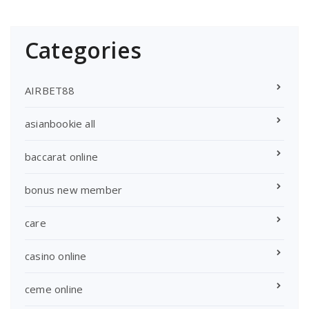
Categories
AIRBET88
asianbookie all
baccarat online
bonus new member
care
casino online
ceme online