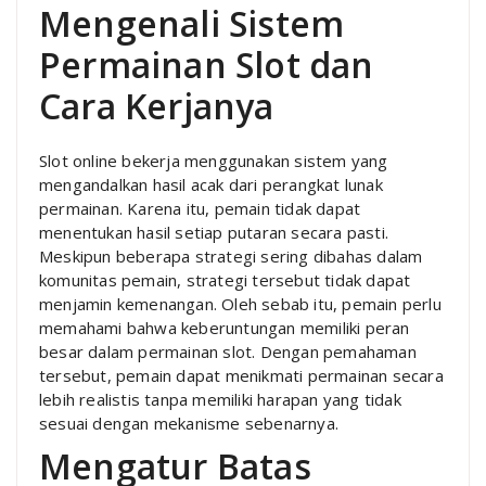
Mengenali Sistem
Permainan Slot dan
Cara Kerjanya
Slot online bekerja menggunakan sistem yang
mengandalkan hasil acak dari perangkat lunak
permainan. Karena itu, pemain tidak dapat
menentukan hasil setiap putaran secara pasti.
Meskipun beberapa strategi sering dibahas dalam
komunitas pemain, strategi tersebut tidak dapat
menjamin kemenangan. Oleh sebab itu, pemain perlu
memahami bahwa keberuntungan memiliki peran
besar dalam permainan slot. Dengan pemahaman
tersebut, pemain dapat menikmati permainan secara
lebih realistis tanpa memiliki harapan yang tidak
sesuai dengan mekanisme sebenarnya.
Mengatur Batas