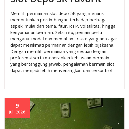
Memilih permainan slot depo 5K yang menarik
membutuhkan pertimbangan terhadap berbagai
aspek, mulai dari tema, fitur, RTP, volatilitas, hingga
kenyamanan bermain. Selain itu, pemain perlu
mengatur modal dan memahami risiko yang ada agar
dapat menikmati permainan dengan lebih bijaksana.
Dengan memilih permainan yang sesuai dengan
preferensi serta menerapkan kebiasaan bermain
yang bertanggung jawab, pengalaman bermain slot
dapat menjadi lebih menyenangkan dan terkontrol.
9
Jul, 2026