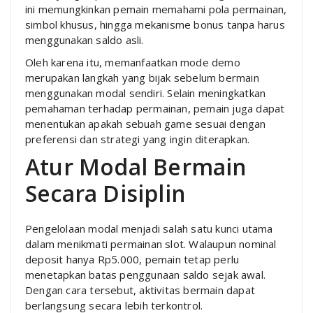
ini memungkinkan pemain memahami pola permainan,
simbol khusus, hingga mekanisme bonus tanpa harus
menggunakan saldo asli.
Oleh karena itu, memanfaatkan mode demo
merupakan langkah yang bijak sebelum bermain
menggunakan modal sendiri. Selain meningkatkan
pemahaman terhadap permainan, pemain juga dapat
menentukan apakah sebuah game sesuai dengan
preferensi dan strategi yang ingin diterapkan.
Atur Modal Bermain
Secara Disiplin
Pengelolaan modal menjadi salah satu kunci utama
dalam menikmati permainan slot. Walaupun nominal
deposit hanya Rp5.000, pemain tetap perlu
menetapkan batas penggunaan saldo sejak awal.
Dengan cara tersebut, aktivitas bermain dapat
berlangsung secara lebih terkontrol.