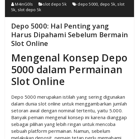
M4inG0ls
slot depo 5k
depo 5000
,
depo 5k
,
slot
5k
,
slot depo 5k
Depo 5000: Hal Penting yang
Harus Dipahami Sebelum Bermain
Slot Online
Mengenal Konsep Depo
5000 dalam Permainan
Slot Online
Depo 5000 merupakan istilah yang sering digunakan
dalam dunia slot online untuk menggambarkan jumlah
setoran awal dengan nominal tertentu, yaitu 5.000.
Banyak pemain mengenal konsep ini karena dianggap
sebagai pilihan yang lebih ringan untuk mencoba
sebuah platform permainan. Namun, sebelum
melakukan deposit, pemain tetap perlu memahami