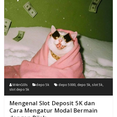
M4inG0ls
depo 5k
depo 5000
,
depo 5k
,
slot 5k
,
slot depo 5k
Mengenal Slot Deposit 5K dan
Cara Mengatur Modal Bermain