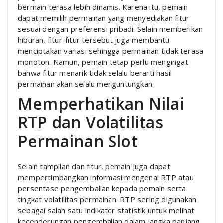
bermain terasa lebih dinamis. Karena itu, pemain
dapat memilih permainan yang menyediakan fitur
sesuai dengan preferensi pribadi. Selain memberikan
hiburan, fitur-fitur tersebut juga membantu
menciptakan variasi sehingga permainan tidak terasa
monoton. Namun, pemain tetap perlu mengingat
bahwa fitur menarik tidak selalu berarti hasil
permainan akan selalu menguntungkan.
Memperhatikan Nilai
RTP dan Volatilitas
Permainan Slot
Selain tampilan dan fitur, pemain juga dapat
mempertimbangkan informasi mengenai RTP atau
persentase pengembalian kepada pemain serta
tingkat volatilitas permainan. RTP sering digunakan
sebagai salah satu indikator statistik untuk melihat
kecenderungan pengembalian dalam jangka panjang,