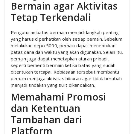
Bermain agar Aktivitas
Tetap Terkendali
Pengaturan batas bermain menjadi langkah penting
yang harus diperhatikan oleh setiap pemain. Sebelum
melakukan depo 5000, pemain dapat menentukan
batas dana dan waktu yang akan digunakan. Selain itu,
pemain juga dapat menetapkan aturan pribadi,
seperti berhenti bermain ketika batas yang sudah
ditentukan tercapai. Kebiasaan tersebut membantu
pemain menjaga aktivitas hiburan agar tidak berubah
menjadi tindakan yang sulit dikendalikan.
Memahami Promosi
dan Ketentuan
Tambahan dari
Platform