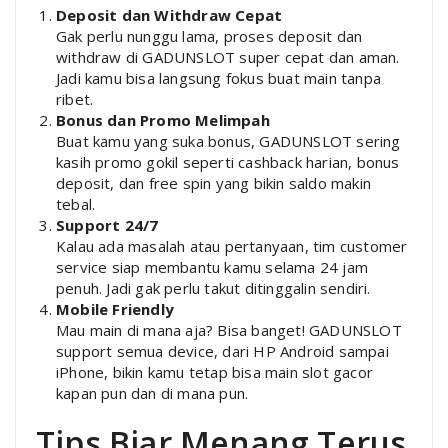
Deposit dan Withdraw Cepat
Gak perlu nunggu lama, proses deposit dan
withdraw di GADUNSLOT super cepat dan aman.
Jadi kamu bisa langsung fokus buat main tanpa
ribet.
Bonus dan Promo Melimpah
Buat kamu yang suka bonus, GADUNSLOT sering
kasih promo gokil seperti cashback harian, bonus
deposit, dan free spin yang bikin saldo makin
tebal.
Support 24/7
Kalau ada masalah atau pertanyaan, tim customer
service siap membantu kamu selama 24 jam
penuh. Jadi gak perlu takut ditinggalin sendiri.
Mobile Friendly
Mau main di mana aja? Bisa banget! GADUNSLOT
support semua device, dari HP Android sampai
iPhone, bikin kamu tetap bisa main slot gacor
kapan pun dan di mana pun.
Tips Biar Menang Terus