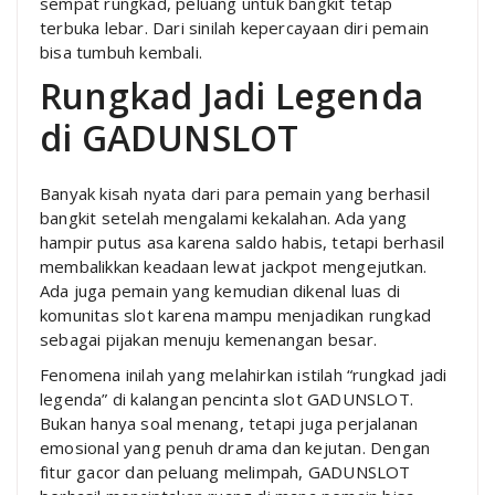
sempat rungkad, peluang untuk bangkit tetap
terbuka lebar. Dari sinilah kepercayaan diri pemain
bisa tumbuh kembali.
Rungkad Jadi Legenda
di GADUNSLOT
Banyak kisah nyata dari para pemain yang berhasil
bangkit setelah mengalami kekalahan. Ada yang
hampir putus asa karena saldo habis, tetapi berhasil
membalikkan keadaan lewat jackpot mengejutkan.
Ada juga pemain yang kemudian dikenal luas di
komunitas slot karena mampu menjadikan rungkad
sebagai pijakan menuju kemenangan besar.
Fenomena inilah yang melahirkan istilah “rungkad jadi
legenda” di kalangan pencinta slot GADUNSLOT.
Bukan hanya soal menang, tetapi juga perjalanan
emosional yang penuh drama dan kejutan. Dengan
fitur gacor dan peluang melimpah, GADUNSLOT