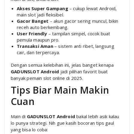
Akses Super Gampang
– cukup lewat Android,
main slot jadi fleksibel.
Gacor Banget
– akun gacor sering muncul, bikin
receh auto berkembang.
User Friendly
– tampilan simpel, cocok buat
pemula maupun pro.
Transaksi Aman
– sistem anti ribet, langsung
cair, dan terpercaya.
Dengan semua kelebihan ini, jelas banget kenapa
GADUNSLOT Android
jadi pilihan favorit buat
banyak pemain slot online di 2025.
Tips Biar Main Makin
Cuan
Main di
GADUNSLOT Android
bakal lebih asik kalau
lo punya strategi. Nih gue kasih bocoran tips gaul
yang bisa lo coba: