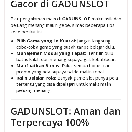
Gacor di GADUNSLOT
Biar pengalaman main di
GADUNSLOT
makin asik dan
peluang menang makin gede, simak beberapa tips
kece berikut ini:
Pilih Game yang Lo Kuasai:
Jangan langsung
coba-coba game yang susah tanpa belajar dulu.
Manajemen Modal yang Tepat:
Tentuin dulu
batas kalah dan menang supaya gak kebablasan.
Manfaatkan Bonus:
Pakai semua bonus dan
promo yang ada supaya saldo makin tebal.
Rajin Belajar Pola:
Banyak game slot punya pola
tertentu yang bisa dipelajari untuk maksimalin
peluang menang.
GADUNSLOT: Aman dan
Terpercaya 100%