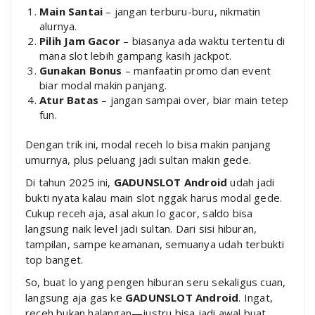
Main Santai
– jangan terburu-buru, nikmatin
alurnya.
Pilih Jam Gacor
– biasanya ada waktu tertentu di
mana slot lebih gampang kasih jackpot.
Gunakan Bonus
– manfaatin promo dan event
biar modal makin panjang.
Atur Batas
– jangan sampai over, biar main tetep
fun.
Dengan trik ini, modal receh lo bisa makin panjang
umurnya, plus peluang jadi sultan makin gede.
Di tahun 2025 ini,
GADUNSLOT Android
udah jadi
bukti nyata kalau main slot nggak harus modal gede.
Cukup receh aja, asal akun lo gacor, saldo bisa
langsung naik level jadi sultan. Dari sisi hiburan,
tampilan, sampe keamanan, semuanya udah terbukti
top banget.
So, buat lo yang pengen hiburan seru sekaligus cuan,
langsung aja gas ke
GADUNSLOT Android
. Ingat,
receh bukan halangan—justru bisa jadi awal buat