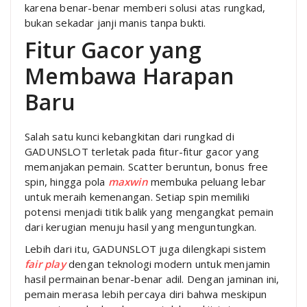
karena benar-benar memberi solusi atas rungkad,
bukan sekadar janji manis tanpa bukti.
Fitur Gacor yang
Membawa Harapan
Baru
Salah satu kunci kebangkitan dari rungkad di
GADUNSLOT terletak pada fitur-fitur gacor yang
memanjakan pemain. Scatter beruntun, bonus free
spin, hingga pola
maxwin
membuka peluang lebar
untuk meraih kemenangan. Setiap spin memiliki
potensi menjadi titik balik yang mengangkat pemain
dari kerugian menuju hasil yang menguntungkan.
Lebih dari itu, GADUNSLOT juga dilengkapi sistem
fair play
dengan teknologi modern untuk menjamin
hasil permainan benar-benar adil. Dengan jaminan ini,
pemain merasa lebih percaya diri bahwa meskipun