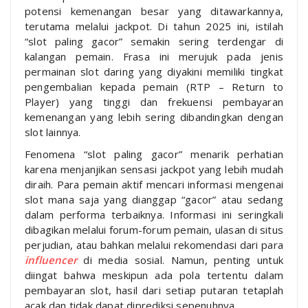
potensi kemenangan besar yang ditawarkannya,
terutama melalui jackpot. Di tahun 2025 ini, istilah
“slot paling gacor” semakin sering terdengar di
kalangan pemain. Frasa ini merujuk pada jenis
permainan slot daring yang diyakini memiliki tingkat
pengembalian kepada pemain (RTP – Return to
Player) yang tinggi dan frekuensi pembayaran
kemenangan yang lebih sering dibandingkan dengan
slot lainnya.
Fenomena “slot paling gacor” menarik perhatian
karena menjanjikan sensasi jackpot yang lebih mudah
diraih. Para pemain aktif mencari informasi mengenai
slot mana saja yang dianggap “gacor” atau sedang
dalam performa terbaiknya. Informasi ini seringkali
dibagikan melalui forum-forum pemain, ulasan di situs
perjudian, atau bahkan melalui rekomendasi dari para
influencer
di media sosial. Namun, penting untuk
diingat bahwa meskipun ada pola tertentu dalam
pembayaran slot, hasil dari setiap putaran tetaplah
acak dan tidak dapat diprediksi sepenuhnya.