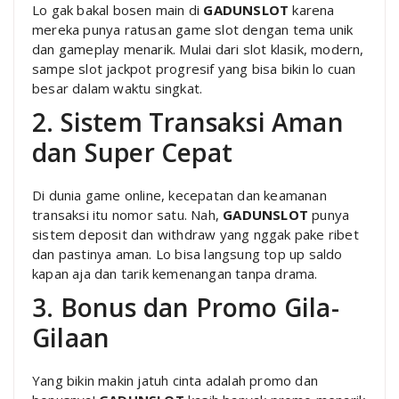
Lo gak bakal bosen main di
GADUNSLOT
karena
mereka punya ratusan game slot dengan tema unik
dan gameplay menarik. Mulai dari slot klasik, modern,
sampe slot jackpot progresif yang bisa bikin lo cuan
besar dalam waktu singkat.
2. Sistem Transaksi Aman
dan Super Cepat
Di dunia game online, kecepatan dan keamanan
transaksi itu nomor satu. Nah,
GADUNSLOT
punya
sistem deposit dan withdraw yang nggak pake ribet
dan pastinya aman. Lo bisa langsung top up saldo
kapan aja dan tarik kemenangan tanpa drama.
3. Bonus dan Promo Gila-
Gilaan
Yang bikin makin jatuh cinta adalah promo dan