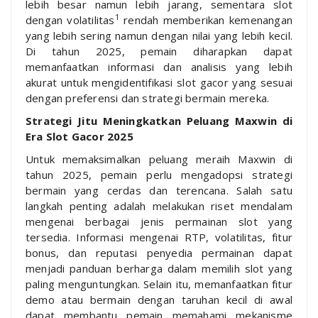
lebih besar namun lebih jarang, sementara slot
1
dengan volatilitas
rendah memberikan kemenangan
yang lebih sering namun dengan nilai yang lebih kecil.
Di tahun 2025, pemain diharapkan dapat
memanfaatkan informasi dan analisis yang lebih
akurat untuk mengidentifikasi slot gacor yang sesuai
dengan preferensi dan strategi bermain mereka.
Strategi Jitu Meningkatkan Peluang Maxwin di
Era Slot Gacor 2025
Untuk memaksimalkan peluang meraih Maxwin di
tahun 2025, pemain perlu mengadopsi strategi
bermain yang cerdas dan terencana. Salah satu
langkah penting adalah melakukan riset mendalam
mengenai berbagai jenis permainan slot yang
tersedia. Informasi mengenai RTP, volatilitas, fitur
bonus, dan reputasi penyedia permainan dapat
menjadi panduan berharga dalam memilih slot yang
paling menguntungkan. Selain itu, memanfaatkan fitur
demo atau bermain dengan taruhan kecil di awal
dapat membantu pemain memahami mekanisme