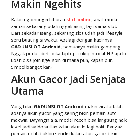
Makin Ngehits
Kalau ngomongin hiburan
slot online
, anak muda
zaman sekarang udah nggak asing lagi sama slot.
Dari sekadar iseng, sekarang slot udah jadi lifestyle
seru buat ngisi waktu. Apalagi dengan hadirnya
GADUNSLOT Android
, semuanya makin gampang.
Nggak perlu ribet buka laptop, cukup modal HP aja lo
udah bisa join nge-spin di mana pun, kapan pun.
Simpel banget kan?
Akun Gacor Jadi Senjata
Utama
Yang bikin
GADUNSLOT Android
makin viral adalah
adanya akun gacor yang sering bikin pemain auto
maxwin. Bayangin aja, modal receh bisa langsung naik
level jadi saldo sultan kalau akun lo lagi hoki. Banyak
pemain udah buktiin sendiri kalau akun gacor bikin