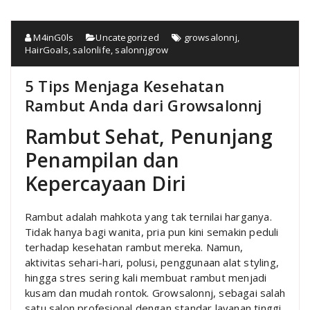
M4inG0ls
Uncategorized
growsalonnj
,
HairGoals
,
salonlife
,
salonnjgrow
5 Tips Menjaga Kesehatan
Rambut Anda dari Growsalonnj
Rambut Sehat, Penunjang
Penampilan dan
Kepercayaan Diri
Rambut adalah mahkota yang tak ternilai harganya.
Tidak hanya bagi wanita, pria pun kini semakin peduli
terhadap kesehatan rambut mereka. Namun,
aktivitas sehari-hari, polusi, penggunaan alat styling,
hingga stres sering kali membuat rambut menjadi
kusam dan mudah rontok. Growsalonnj, sebagai salah
satu salon profesional dengan standar layanan tinggi,