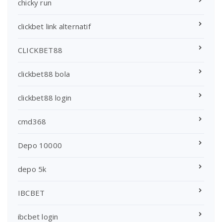
chicky run
clickbet link alternatif
CLICKBET88
clickbet88 bola
clickbet88 login
cmd368
Depo 10000
depo 5k
IBCBET
ibcbet login