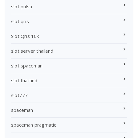
slot pulsa
slot qris
Slot Qris 10k
slot server thailand
slot spaceman
slot thailand
slot777
spaceman
spaceman pragmatic