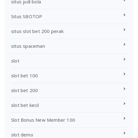
situs judi bola
Situs SBOTOP
situs slot bet 200 perak
situs spaceman
slot
slot bet 100
slot bet 200
slot bet kecil
Slot Bonus New Member 100
slot demo