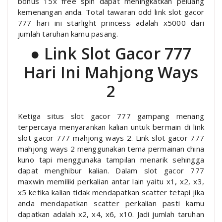
bonus 15x free spin dapat meningkatkan peluang
kemenangan anda. Total tawaran odd link slot gacor
777 hari ini starlight princess adalah x5000 dari
jumlah taruhan kamu pasang.
● Link Slot Gacor 777
Hari Ini Mahjong Ways
2
Ketiga situs slot gacor 777 gampang menang
terpercaya menyarankan kalian untuk bermain di link
slot gacor 777 mahjong ways 2. Link slot gacor 777
mahjong ways 2 menggunakan tema permainan china
kuno tapi menggunaka tampilan menarik sehingga
dapat menghibur kalian. Dalam slot gacor 777
maxwin memiliki perkalian antar lain yaitu x1, x2, x3,
x5 ketika kalian tidak mendapatkan scatter tetapi jika
anda mendapatkan scatter perkalian pasti kamu
dapatkan adalah x2, x4, x6, x10. Jadi jumlah taruhan