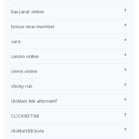
baccarat online
bonus new member
care
casino online
ceme online
chicky run
clickbet link alternatif
CLICKBET88
clickbet88 bola