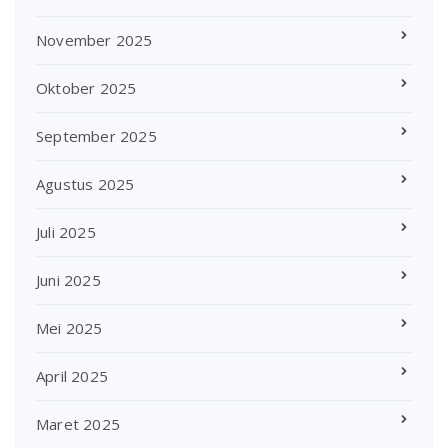
November 2025
Oktober 2025
September 2025
Agustus 2025
Juli 2025
Juni 2025
Mei 2025
April 2025
Maret 2025