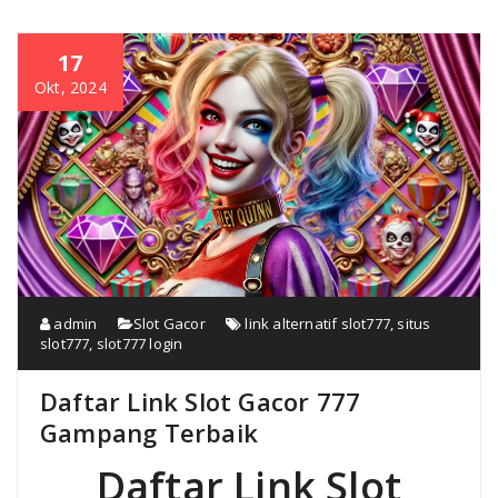
17
Okt, 2024
admin
Slot Gacor
link alternatif slot777
,
situs
slot777
,
slot777 login
Daftar Link Slot Gacor 777
Gampang Terbaik
Daftar Link Slot