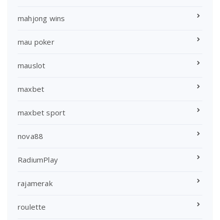
mahjong wins
mau poker
mauslot
maxbet
maxbet sport
nova88
RadiumPlay
rajamerak
roulette