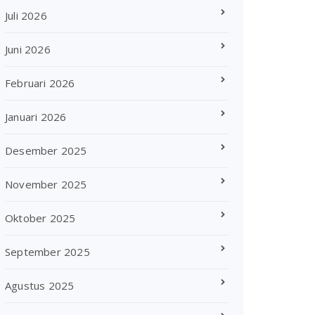
Juli 2026
Juni 2026
Februari 2026
Januari 2026
Desember 2025
November 2025
Oktober 2025
September 2025
Agustus 2025