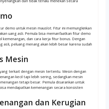
enyenangkan dan tidak terlalu menekan secara
emo
ur demo untuk mesin mauslot. Fitur ini memungkinkan
an uang asli. Pemula bisa memanfaatkan fitur demo
ol kemenangan, dan cara kerja fitur bonus. Dengan
g asli, peluang menang akan lebih besar karena sudah
as Mesin
ko yang terkait dengan mesin tertentu. Mesin dengan
nangan kecil tapi lebih sering, sedangkan mesin
kemenangan tetapi besar. Pemula disarankan untuk
r bisa mendapatkan kemenangan secara konsisten
enangan dan Kerugian