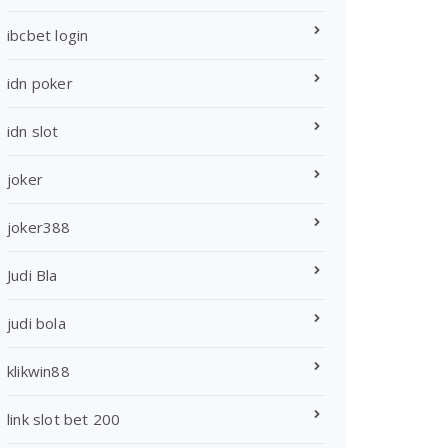
ibcbet login
idn poker
idn slot
joker
joker388
Judi Bla
judi bola
klikwin88
link slot bet 200