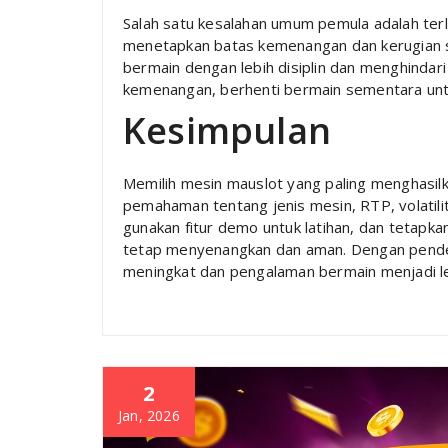
Salah satu kesalahan umum pemula adalah terl
menetapkan batas kemenangan dan kerugian se
bermain dengan lebih disiplin dan menghindari
kemenangan, berhenti bermain sementara untu
Kesimpulan
Memilih mesin mauslot yang paling menghasil
pemahaman tentang jenis mesin, RTP, volatilit
gunakan fitur demo untuk latihan, dan tetapk
tetap menyenangkan dan aman. Dengan pendek
meningkat dan pengalaman bermain menjadi le
2
Jan, 2026