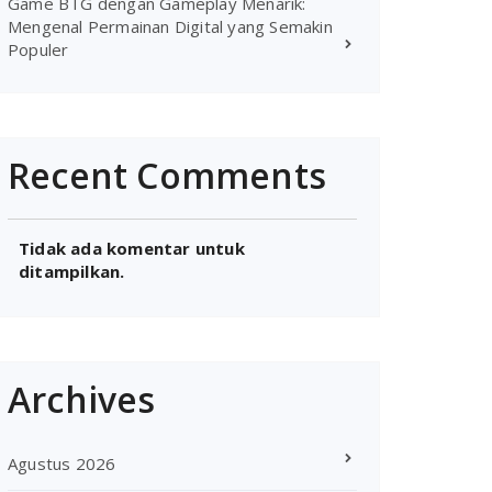
Game BTG dengan Gameplay Menarik:
Mengenal Permainan Digital yang Semakin
Populer
Recent Comments
Tidak ada komentar untuk
ditampilkan.
Archives
Agustus 2026