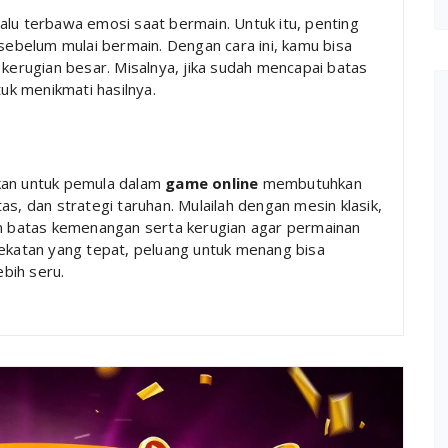
alu terbawa emosi saat bermain. Untuk itu, penting
belum mulai bermain. Dengan cara ini, kamu bisa
 kerugian besar. Misalnya, jika sudah mencapai batas
k menikmati hasilnya.
kan untuk pemula dalam
game online
membutuhkan
as, dan strategi taruhan. Mulailah dengan mesin klasik,
an batas kemenangan serta kerugian agar permainan
atan yang tepat, peluang untuk menang bisa
bih seru.