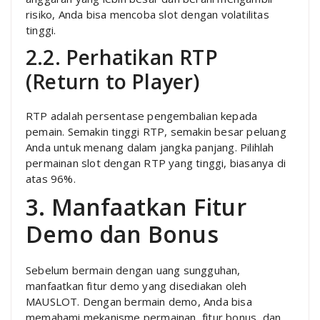
risiko, Anda bisa mencoba slot dengan volatilitas
tinggi.
2.2. Perhatikan RTP
(Return to Player)
RTP adalah persentase pengembalian kepada
pemain. Semakin tinggi RTP, semakin besar peluang
Anda untuk menang dalam jangka panjang. Pilihlah
permainan slot dengan RTP yang tinggi, biasanya di
atas 96%.
3. Manfaatkan Fitur
Demo dan Bonus
Sebelum bermain dengan uang sungguhan,
manfaatkan fitur demo yang disediakan oleh
MAUSLOT. Dengan bermain demo, Anda bisa
memahami mekanisme permainan, fitur bonus, dan