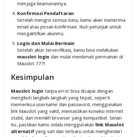
menjaga keamanannya.
Konfirmasi Pendaftaran
Setelah mengisi semua data, kamu akan menerima
email atau pesan konfirmasi. Ikuti petunjuk untuk
mengaktifkan akunmu.
Login dan Mulai Bermain
Setelah akun terverifikasi, kamu bisa melakukan
mauslot login
dan mulai menikmati permainan di
Mauslot 777!
Kesimpulan
Mauslot login
tanpa error bisa dicapai dengan
mengikuti langkah-langkah yang tepat, seperti
memeriksa username dan password, menggunakan
link Mauslot yang valid, memastikan koneksi internet
stabil, dan memilih browser yang kompatibel. Selain
itu, pastikan kamu selalu menggunakan
link Mauslot
alternatif
yang sah dan terbaru untuk menghindari