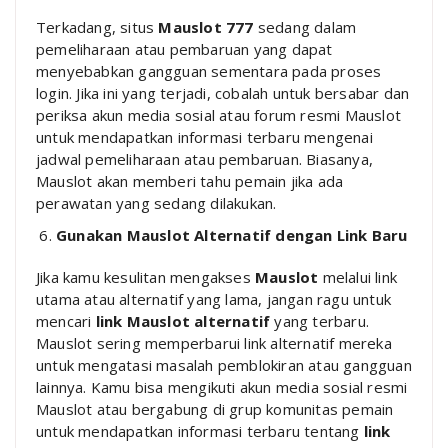
Terkadang, situs
Mauslot 777
sedang dalam
pemeliharaan atau pembaruan yang dapat
menyebabkan gangguan sementara pada proses
login. Jika ini yang terjadi, cobalah untuk bersabar dan
periksa akun media sosial atau forum resmi Mauslot
untuk mendapatkan informasi terbaru mengenai
jadwal pemeliharaan atau pembaruan. Biasanya,
Mauslot akan memberi tahu pemain jika ada
perawatan yang sedang dilakukan.
Gunakan Mauslot Alternatif dengan Link Baru
Jika kamu kesulitan mengakses
Mauslot
melalui link
utama atau alternatif yang lama, jangan ragu untuk
mencari
link Mauslot alternatif
yang terbaru.
Mauslot sering memperbarui link alternatif mereka
untuk mengatasi masalah pemblokiran atau gangguan
lainnya. Kamu bisa mengikuti akun media sosial resmi
Mauslot atau bergabung di grup komunitas pemain
untuk mendapatkan informasi terbaru tentang
link