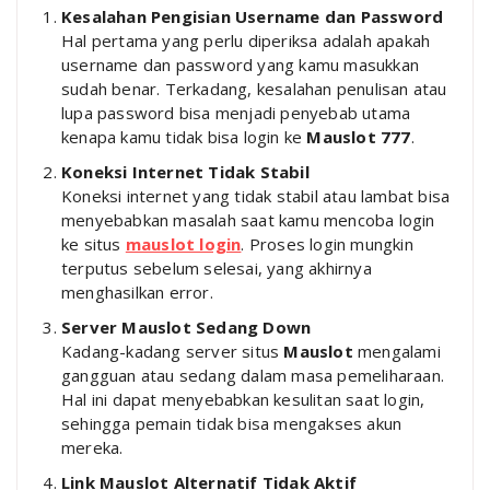
Kesalahan Pengisian Username dan Password
Hal pertama yang perlu diperiksa adalah apakah
username dan password yang kamu masukkan
sudah benar. Terkadang, kesalahan penulisan atau
lupa password bisa menjadi penyebab utama
kenapa kamu tidak bisa login ke
Mauslot 777
.
Koneksi Internet Tidak Stabil
Koneksi internet yang tidak stabil atau lambat bisa
menyebabkan masalah saat kamu mencoba login
ke situs
mauslot login
. Proses login mungkin
terputus sebelum selesai, yang akhirnya
menghasilkan error.
Server Mauslot Sedang Down
Kadang-kadang server situs
Mauslot
mengalami
gangguan atau sedang dalam masa pemeliharaan.
Hal ini dapat menyebabkan kesulitan saat login,
sehingga pemain tidak bisa mengakses akun
mereka.
Link Mauslot Alternatif Tidak Aktif