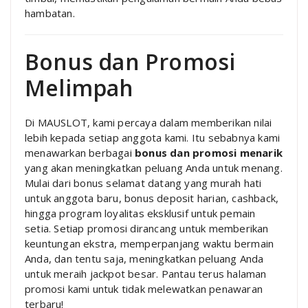
hambatan.
Bonus dan Promosi
Melimpah
Di MAUSLOT, kami percaya dalam memberikan nilai
lebih kepada setiap anggota kami. Itu sebabnya kami
menawarkan berbagai
bonus dan promosi menarik
yang akan meningkatkan peluang Anda untuk menang.
Mulai dari bonus selamat datang yang murah hati
untuk anggota baru, bonus deposit harian, cashback,
hingga program loyalitas eksklusif untuk pemain
setia. Setiap promosi dirancang untuk memberikan
keuntungan ekstra, memperpanjang waktu bermain
Anda, dan tentu saja, meningkatkan peluang Anda
untuk meraih jackpot besar. Pantau terus halaman
promosi kami untuk tidak melewatkan penawaran
terbaru!