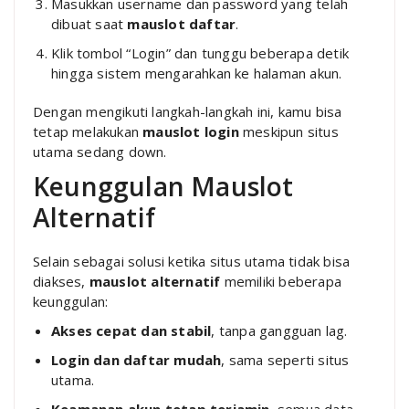
Masukkan username dan password yang telah
dibuat saat
mauslot daftar
.
Klik tombol “Login” dan tunggu beberapa detik
hingga sistem mengarahkan ke halaman akun.
Dengan mengikuti langkah-langkah ini, kamu bisa
tetap melakukan
mauslot login
meskipun situs
utama sedang down.
Keunggulan Mauslot
Alternatif
Selain sebagai solusi ketika situs utama tidak bisa
diakses,
mauslot alternatif
memiliki beberapa
keunggulan:
Akses cepat dan stabil
, tanpa gangguan lag.
Login dan daftar mudah
, sama seperti situs
utama.