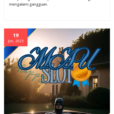
mengalami gangguan.
19
Jun, 2025