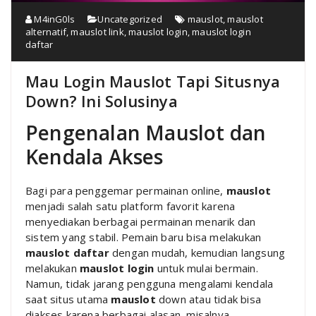
M4inG0ls
Uncategorized
mauslot
,
mauslot
alternatif
,
mauslot link
,
mauslot login
,
mauslot login
daftar
Mau Login Mauslot Tapi Situsnya
Down? Ini Solusinya
Pengenalan Mauslot dan
Kendala Akses
Bagi para penggemar permainan online,
mauslot
menjadi salah satu platform favorit karena
menyediakan berbagai permainan menarik dan
sistem yang stabil. Pemain baru bisa melakukan
mauslot daftar
dengan mudah, kemudian langsung
melakukan
mauslot login
untuk mulai bermain.
Namun, tidak jarang pengguna mengalami kendala
saat situs utama
mauslot
down atau tidak bisa
diakses karena berbagai alasan, misalnya