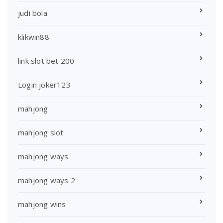
judi bola
klikwin88
link slot bet 200
Login joker123
mahjong
mahjong slot
mahjong ways
mahjong ways 2
mahjong wins