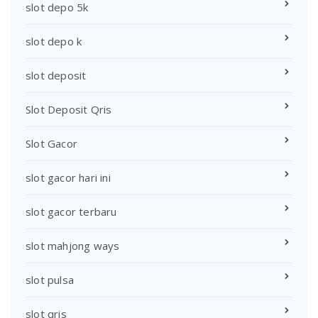
slot depo 5k
slot depo k
slot deposit
Slot Deposit Qris
Slot Gacor
slot gacor hari ini
slot gacor terbaru
slot mahjong ways
slot pulsa
slot qris