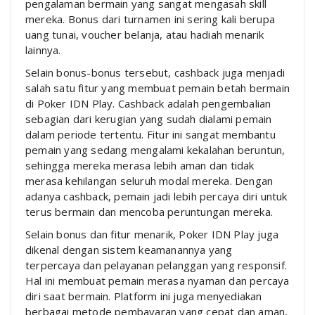
pengalaman bermain yang sangat mengasah skill
mereka. Bonus dari turnamen ini sering kali berupa
uang tunai, voucher belanja, atau hadiah menarik
lainnya.
Selain bonus-bonus tersebut, cashback juga menjadi
salah satu fitur yang membuat pemain betah bermain
di Poker IDN Play. Cashback adalah pengembalian
sebagian dari kerugian yang sudah dialami pemain
dalam periode tertentu. Fitur ini sangat membantu
pemain yang sedang mengalami kekalahan beruntun,
sehingga mereka merasa lebih aman dan tidak
merasa kehilangan seluruh modal mereka. Dengan
adanya cashback, pemain jadi lebih percaya diri untuk
terus bermain dan mencoba peruntungan mereka.
Selain bonus dan fitur menarik, Poker IDN Play juga
dikenal dengan sistem keamanannya yang
terpercaya dan pelayanan pelanggan yang responsif.
Hal ini membuat pemain merasa nyaman dan percaya
diri saat bermain. Platform ini juga menyediakan
berbagai metode pembayaran yang cepat dan aman,