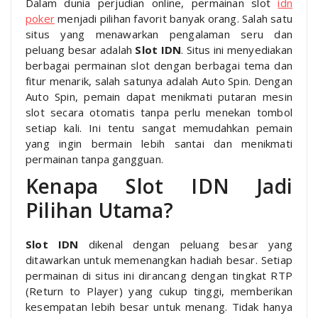
Dalam dunia perjudian online, permainan slot
idn
poker
menjadi pilihan favorit banyak orang. Salah satu
situs yang menawarkan pengalaman seru dan
peluang besar adalah
Slot IDN
. Situs ini menyediakan
berbagai permainan slot dengan berbagai tema dan
fitur menarik, salah satunya adalah Auto Spin. Dengan
Auto Spin, pemain dapat menikmati putaran mesin
slot secara otomatis tanpa perlu menekan tombol
setiap kali. Ini tentu sangat memudahkan pemain
yang ingin bermain lebih santai dan menikmati
permainan tanpa gangguan.
Kenapa Slot IDN Jadi
Pilihan Utama?
Slot IDN
dikenal dengan peluang besar yang
ditawarkan untuk memenangkan hadiah besar. Setiap
permainan di situs ini dirancang dengan tingkat RTP
(Return to Player) yang cukup tinggi, memberikan
kesempatan lebih besar untuk menang. Tidak hanya