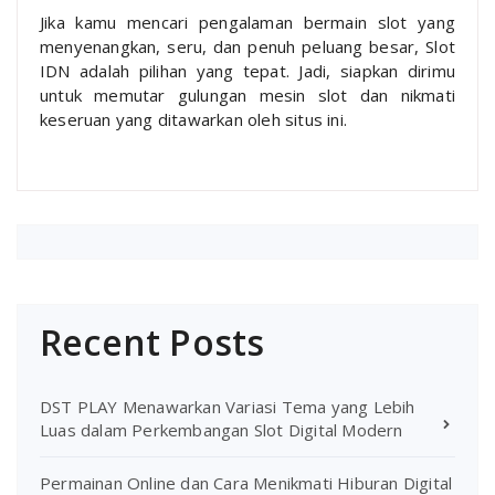
Jika kamu mencari pengalaman bermain slot yang
menyenangkan, seru, dan penuh peluang besar, Slot
IDN adalah pilihan yang tepat. Jadi, siapkan dirimu
untuk memutar gulungan mesin slot dan nikmati
keseruan yang ditawarkan oleh situs ini.
Recent Posts
DST PLAY Menawarkan Variasi Tema yang Lebih
Luas dalam Perkembangan Slot Digital Modern
Permainan Online dan Cara Menikmati Hiburan Digital