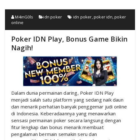
M4inG0ls
idn poker
idn poker
,
poker idn
,
poker
online
Poker IDN Play, Bonus Game Bikin
Nagih!
Dalam dunia permainan daring, Poker IDN Play
menjadi salah satu platform yang sedang naik daun
dan menarik perhatian banyak penggemar judi online
di Indonesia. Keberadaannya yang menawarkan
sensasi permainan poker secara langsung dengan
fitur lengkap dan bonus menarik membuat
pengalaman bermain semakin seru dan