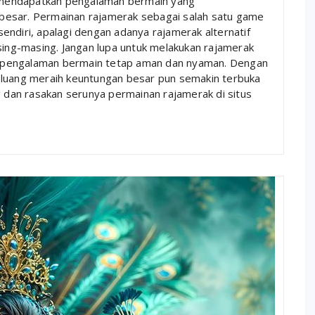
in mendapatkan pengalaman bermain yang
besar. Permainan rajamerak sebagai salah satu game
rsendiri, apalagi dengan adanya rajamerak alternatif
sing-masing. Jangan lupa untuk melakukan rajamerak
gar pengalaman bermain tetap aman dan nyaman. Dengan
eluang meraih keuntungan besar pun semakin terbuka
g dan rasakan serunya permainan rajamerak di situs