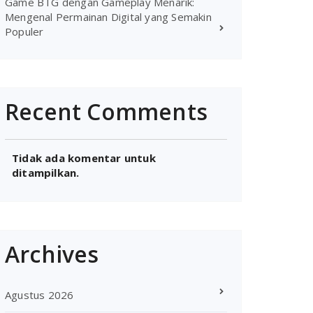
Game BTG dengan Gameplay Menarik:
Mengenal Permainan Digital yang Semakin
Populer
Recent Comments
Tidak ada komentar untuk
ditampilkan.
Archives
Agustus 2026