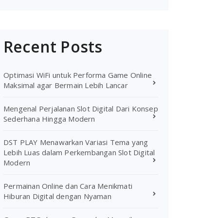
Recent Posts
Optimasi WiFi untuk Performa Game Online
Maksimal agar Bermain Lebih Lancar
Mengenal Perjalanan Slot Digital Dari Konsep
Sederhana Hingga Modern
DST PLAY Menawarkan Variasi Tema yang
Lebih Luas dalam Perkembangan Slot Digital
Modern
Permainan Online dan Cara Menikmati
Hiburan Digital dengan Nyaman