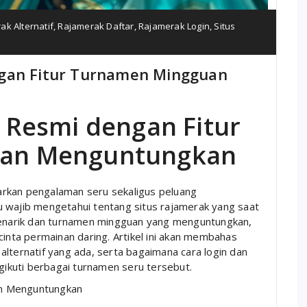
ak Alternatif
,
Rajamerak Daftar
,
Rajamerak Login
,
Situs
ngan Fitur Turnamen Mingguan
 Resmi dengan Fitur
an Menguntungkan
rkan pengalaman seru sekaligus peluang
u wajib mengetahui tentang situs rajamerak yang saat
 menarik dan turnamen mingguan yang menguntungkan,
cinta permainan daring. Artikel ini akan membahas
lternatif yang ada, serta bagaimana cara login dan
ikuti berbagai turnamen seru tersebut.
an Menguntungkan