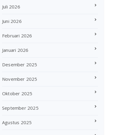
Juli 2026
Juni 2026
Februari 2026
Januari 2026
Desember 2025
November 2025
Oktober 2025
September 2025
Agustus 2025