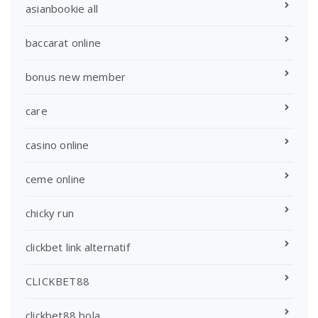
asianbookie all
baccarat online
bonus new member
care
casino online
ceme online
chicky run
clickbet link alternatif
CLICKBET88
clickbet88 bola