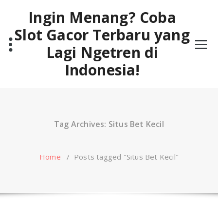
Skip
Ingin Menang? Coba
to
content
Slot Gacor Terbaru yang
Lagi Ngetren di
Indonesia!
Tag Archives: Situs Bet Kecil
Home
/
Posts tagged "Situs Bet Kecil"