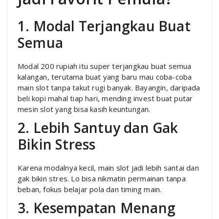
1. Modal Terjangkau Buat
Semua
Modal 200 rupiah itu super terjangkau buat semua
kalangan, terutama buat yang baru mau coba-coba
main slot tanpa takut rugi banyak. Bayangin, daripada
beli kopi mahal tiap hari, mending invest buat putar
mesin slot yang bisa kasih keuntungan.
2. Lebih Santuy dan Gak
Bikin Stress
Karena modalnya kecil, main slot jadi lebih santai dan
gak bikin stres. Lo bisa nikmatin permainan tanpa
beban, fokus belajar pola dan timing main.
3. Kesempatan Menang