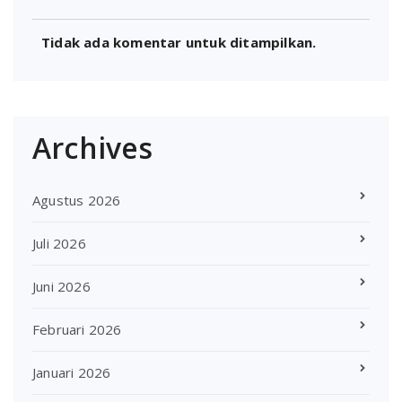
Tidak ada komentar untuk ditampilkan.
Archives
Agustus 2026
Juli 2026
Juni 2026
Februari 2026
Januari 2026