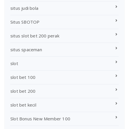
situs judi bola
Situs SBOTOP
situs slot bet 200 perak
situs spaceman
slot
slot bet 100
slot bet 200
slot bet kecil
Slot Bonus New Member 100