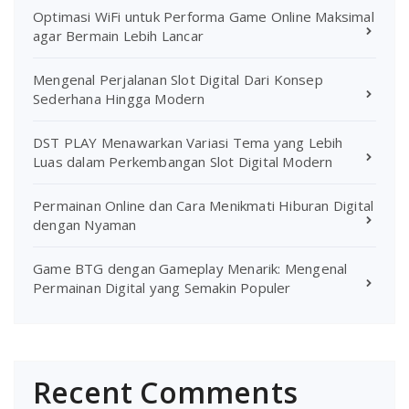
Optimasi WiFi untuk Performa Game Online Maksimal
agar Bermain Lebih Lancar
Mengenal Perjalanan Slot Digital Dari Konsep
Sederhana Hingga Modern
DST PLAY Menawarkan Variasi Tema yang Lebih
Luas dalam Perkembangan Slot Digital Modern
Permainan Online dan Cara Menikmati Hiburan Digital
dengan Nyaman
Game BTG dengan Gameplay Menarik: Mengenal
Permainan Digital yang Semakin Populer
Recent Comments