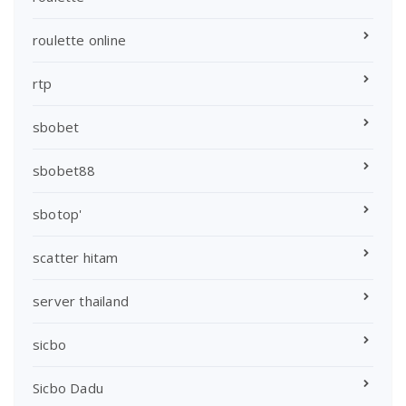
roulette online
rtp
sbobet
sbobet88
sbotop'
scatter hitam
server thailand
sicbo
Sicbo Dadu