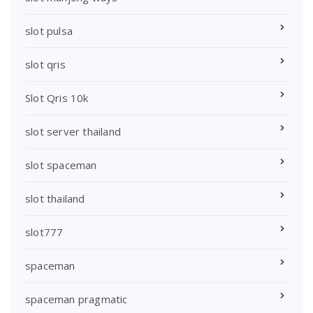
slot pulsa
slot qris
Slot Qris 10k
slot server thailand
slot spaceman
slot thailand
slot777
spaceman
spaceman pragmatic