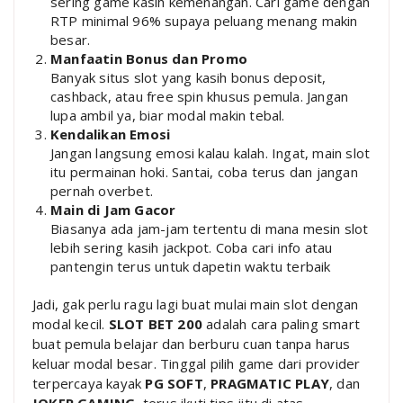
sering game kasih kemenangan. Cari game dengan
RTP minimal 96% supaya peluang menang makin
besar.
Manfaatin Bonus dan Promo
Banyak situs slot yang kasih bonus deposit,
cashback, atau free spin khusus pemula. Jangan
lupa ambil ya, biar modal makin tebal.
Kendalikan Emosi
Jangan langsung emosi kalau kalah. Ingat, main slot
itu permainan hoki. Santai, coba terus dan jangan
pernah overbet.
Main di Jam Gacor
Biasanya ada jam-jam tertentu di mana mesin slot
lebih sering kasih jackpot. Coba cari info atau
pantengin terus untuk dapetin waktu terbaik
Jadi, gak perlu ragu lagi buat mulai main slot dengan
modal kecil.
SLOT BET 200
adalah cara paling smart
buat pemula belajar dan berburu cuan tanpa harus
keluar modal besar. Tinggal pilih game dari provider
terpercaya kayak
PG SOFT
,
PRAGMATIC PLAY
, dan
JOKER GAMING
, terus ikuti tips jitu di atas.