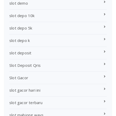
slot demo
slot depo 10k
slot depo 5k
slot depo k
slot deposit
Slot Deposit Qris
Slot Gacor
slot gacor hari ini
slot gacor terbaru
slot mahjong ways