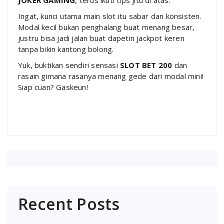
Ingat, kunci utama main slot itu sabar dan konsisten.
Modal kecil bukan penghalang buat menang besar,
justru bisa jadi jalan buat dapetin jackpot keren
tanpa bikin kantong bolong.
Yuk, buktikan sendiri sensasi
SLOT BET 200
dan
rasain gimana rasanya menang gede dari modal mini!
Siap cuan? Gaskeun!
Recent Posts