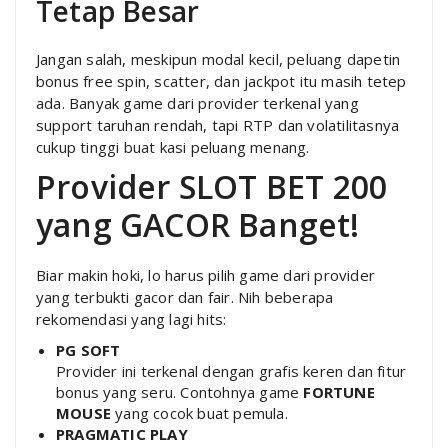
Tetap Besar
Jangan salah, meskipun modal kecil, peluang dapetin
bonus free spin, scatter, dan jackpot itu masih tetep
ada. Banyak game dari provider terkenal yang
support taruhan rendah, tapi RTP dan volatilitasnya
cukup tinggi buat kasi peluang menang.
Provider SLOT BET 200
yang GACOR Banget!
Biar makin hoki, lo harus pilih game dari provider
yang terbukti gacor dan fair. Nih beberapa
rekomendasi yang lagi hits:
PG SOFT
Provider ini terkenal dengan grafis keren dan fitur
bonus yang seru. Contohnya game
FORTUNE
MOUSE
yang cocok buat pemula.
PRAGMATIC PLAY