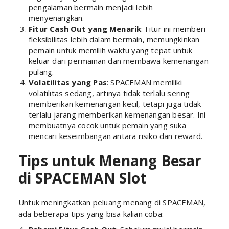
pengalaman bermain menjadi lebih
menyenangkan.
Fitur Cash Out yang Menarik
: Fitur ini memberi
fleksibilitas lebih dalam bermain, memungkinkan
pemain untuk memilih waktu yang tepat untuk
keluar dari permainan dan membawa kemenangan
pulang.
Volatilitas yang Pas
: SPACEMAN memiliki
volatilitas sedang, artinya tidak terlalu sering
memberikan kemenangan kecil, tetapi juga tidak
terlalu jarang memberikan kemenangan besar. Ini
membuatnya cocok untuk pemain yang suka
mencari keseimbangan antara risiko dan reward.
Tips untuk Menang Besar
di SPACEMAN Slot
Untuk meningkatkan peluang menang di SPACEMAN,
ada beberapa tips yang bisa kalian coba: