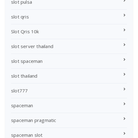
slot pulsa
slot qris
Slot Qris 10k
slot server thailand
slot spaceman
slot thailand
slot777
spaceman
spaceman pragmatic
spaceman slot