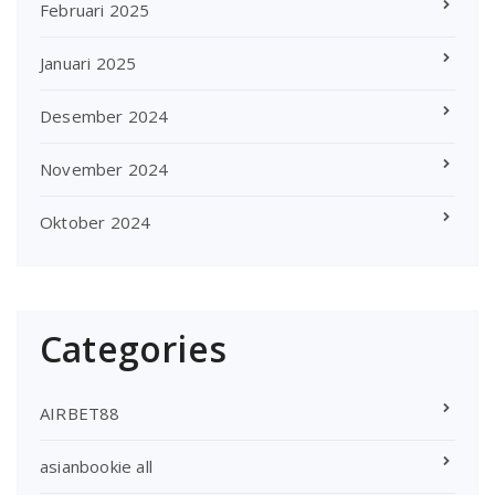
Februari 2025
Januari 2025
Desember 2024
November 2024
Oktober 2024
Categories
AIRBET88
asianbookie all