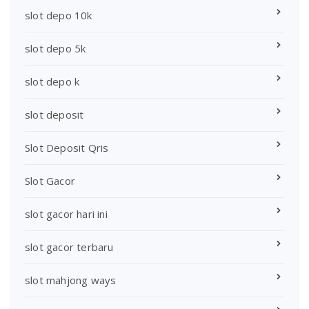
slot depo 10k
slot depo 5k
slot depo k
slot deposit
Slot Deposit Qris
Slot Gacor
slot gacor hari ini
slot gacor terbaru
slot mahjong ways