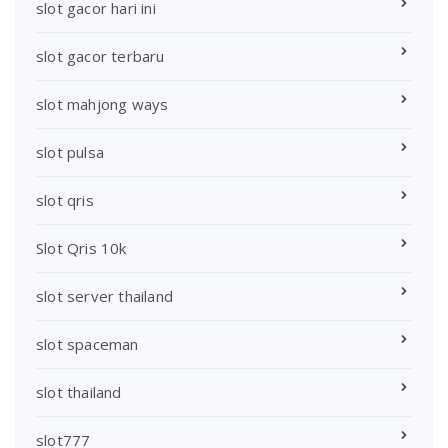
slot gacor hari ini
slot gacor terbaru
slot mahjong ways
slot pulsa
slot qris
Slot Qris 10k
slot server thailand
slot spaceman
slot thailand
slot777