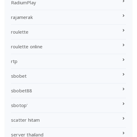
RadiumPlay
rajamerak
roulette
roulette online
rtp
sbobet
sbobet88
sbotop'
scatter hitam
server thailand