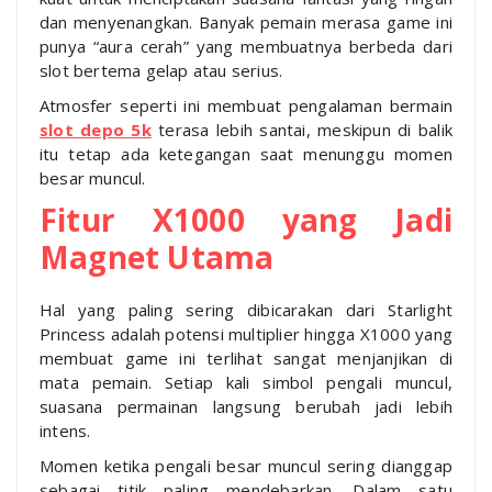
dan menyenangkan. Banyak pemain merasa game ini
punya “aura cerah” yang membuatnya berbeda dari
slot bertema gelap atau serius.
Atmosfer seperti ini membuat pengalaman bermain
slot depo 5k
terasa lebih santai, meskipun di balik
itu tetap ada ketegangan saat menunggu momen
besar muncul.
Fitur X1000 yang Jadi
Magnet Utama
Hal yang paling sering dibicarakan dari
Starlight
Princess
adalah potensi multiplier hingga X1000 yang
membuat game ini terlihat sangat menjanjikan di
mata pemain. Setiap kali simbol pengali muncul,
suasana permainan langsung berubah jadi lebih
intens.
Momen ketika pengali besar muncul sering dianggap
sebagai titik paling mendebarkan. Dalam satu