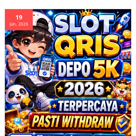
19
Jun, 2026