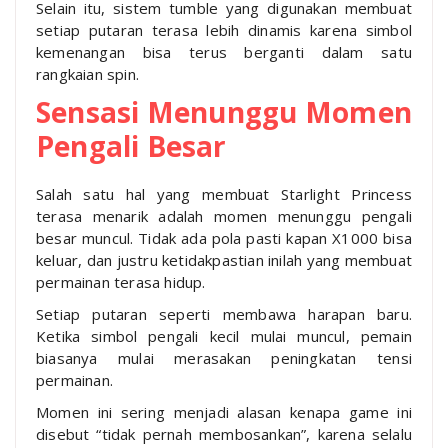
Selain itu, sistem tumble yang digunakan membuat
setiap putaran terasa lebih dinamis karena simbol
kemenangan bisa terus berganti dalam satu
rangkaian spin.
Sensasi Menunggu Momen
Pengali Besar
Salah satu hal yang membuat
Starlight Princess
terasa menarik adalah momen menunggu pengali
besar muncul. Tidak ada pola pasti kapan X1000 bisa
keluar, dan justru ketidakpastian inilah yang membuat
permainan terasa hidup.
Setiap putaran seperti membawa harapan baru.
Ketika simbol pengali kecil mulai muncul, pemain
biasanya mulai merasakan peningkatan tensi
permainan.
Momen ini sering menjadi alasan kenapa game ini
disebut “tidak pernah membosankan”, karena selalu