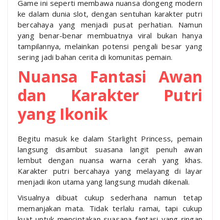
Game ini seperti membawa nuansa dongeng modern
ke dalam dunia slot, dengan sentuhan karakter putri
bercahaya yang menjadi pusat perhatian. Namun
yang benar-benar membuatnya viral bukan hanya
tampilannya, melainkan potensi pengali besar yang
sering jadi bahan cerita di komunitas pemain.
Nuansa Fantasi Awan
dan Karakter Putri
yang Ikonik
Begitu masuk ke dalam
Starlight Princess
, pemain
langsung disambut suasana langit penuh awan
lembut dengan nuansa warna cerah yang khas.
Karakter putri bercahaya yang melayang di layar
menjadi ikon utama yang langsung mudah dikenali.
Visualnya dibuat cukup sederhana namun tetap
memanjakan mata. Tidak terlalu ramai, tapi cukup
kuat untuk menciptakan suasana fantasi yang ringan