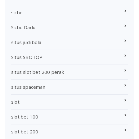
sicbo
Sicbo Dadu
situs judi bola
Situs SBOTOP
situs slot bet 200 perak
situs spaceman
slot
slot bet 100
slot bet 200