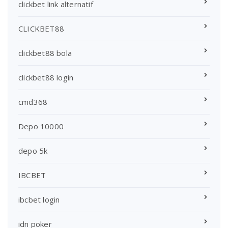
clickbet link alternatif
CLICKBET88
clickbet88 bola
clickbet88 login
cmd368
Depo 10000
depo 5k
IBCBET
ibcbet login
idn poker