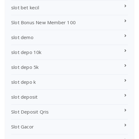
slot bet kecil
Slot Bonus New Member 100
slot demo
slot depo 10k
slot depo 5k
slot depo k
slot deposit
Slot Deposit Qris
Slot Gacor