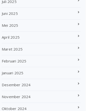
Juli 2025
Juni 2025
Mei 2025
April 2025
Maret 2025
Februari 2025
Januari 2025
Desember 2024
November 2024
Oktober 2024