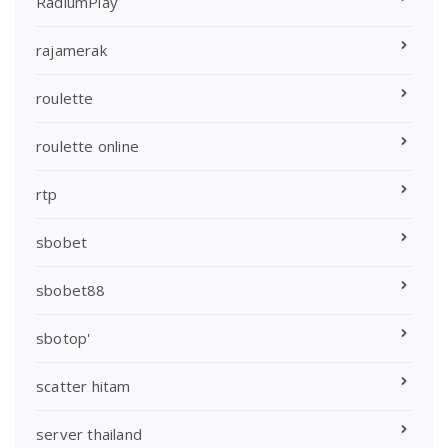
RadiumPlay
rajamerak
roulette
roulette online
rtp
sbobet
sbobet88
sbotop'
scatter hitam
server thailand