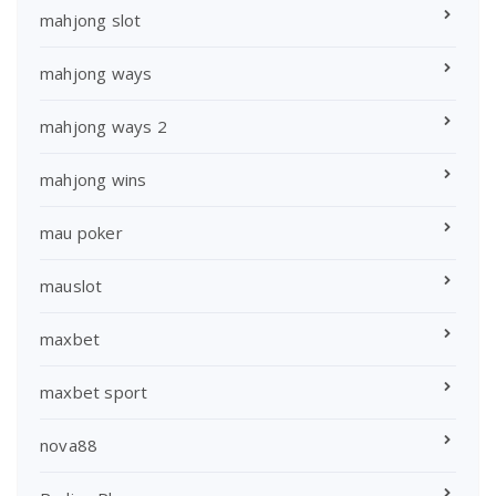
mahjong slot
mahjong ways
mahjong ways 2
mahjong wins
mau poker
mauslot
maxbet
maxbet sport
nova88