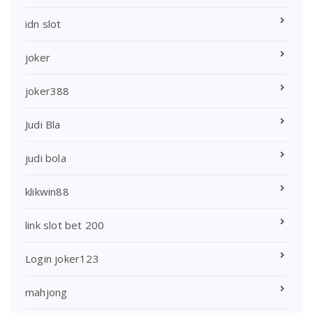
idn slot
joker
joker388
Judi Bla
judi bola
klikwin88
link slot bet 200
Login joker123
mahjong