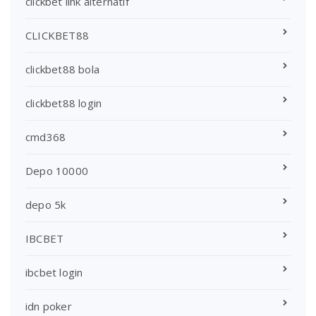
clickbet link alternatif
CLICKBET88
clickbet88 bola
clickbet88 login
cmd368
Depo 10000
depo 5k
IBCBET
ibcbet login
idn poker