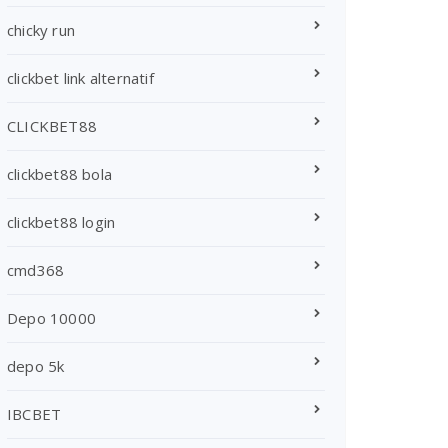
chicky run
clickbet link alternatif
CLICKBET88
clickbet88 bola
clickbet88 login
cmd368
Depo 10000
depo 5k
IBCBET