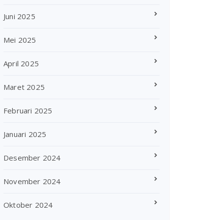
Juni 2025
Mei 2025
April 2025
Maret 2025
Februari 2025
Januari 2025
Desember 2024
November 2024
Oktober 2024