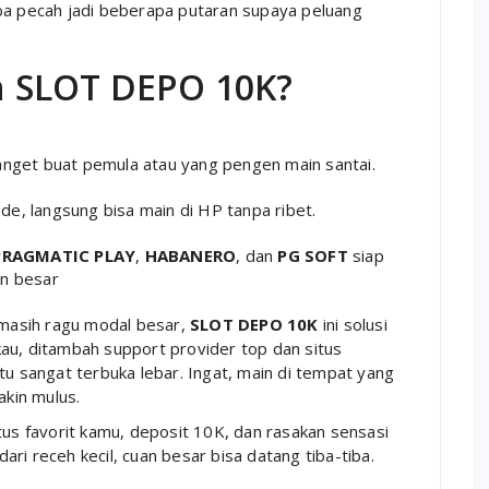
a pecah jadi beberapa putaran supaya peluang
 SLOT DEPO 10K?
banget buat pemula atau yang pengen main santai.
e, langsung bisa main di HP tanpa ribet.
PRAGMATIC PLAY
,
HABANERO
, dan
PG SOFT
siap
an besar
i masih ragu modal besar,
SLOT DEPO 10K
ini solusi
au, ditambah support provider top dan situs
tu sangat terbuka lebar. Ingat, main di tempat yang
akin mulus.
tus favorit kamu, deposit 10K, dan rasakan sensasi
dari receh kecil, cuan besar bisa datang tiba-tiba.