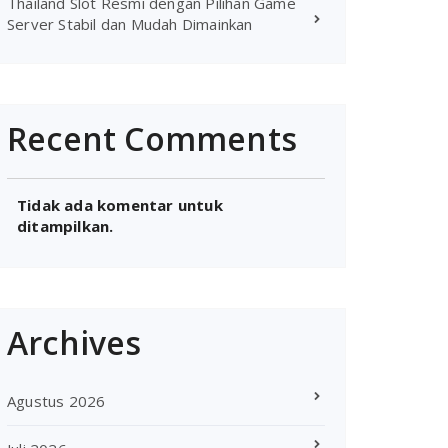
Thailand Slot Resmi dengan Pilihan Game
Server Stabil dan Mudah Dimainkan
Recent Comments
Tidak ada komentar untuk
ditampilkan.
Archives
Agustus 2026