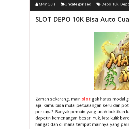
M4inG0ls
Uncategorized
Depo 10k
,
Depo
SLOT DEPO 10K Bisa Auto Cuan
Zaman sekarang, main
slot
gak harus modal g
aja, kamu bisa mulai petualangan seru dan pot
percaya? Banyak pemain yang udah buktikan kal
dapetin kemenangan besar. Yuk, kita kulik ba
hangat dan di mana tempat mainnya yang pal