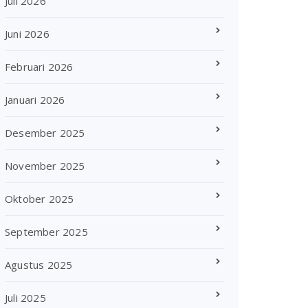
Juli 2026
Juni 2026
Februari 2026
Januari 2026
Desember 2025
November 2025
Oktober 2025
September 2025
Agustus 2025
Juli 2025