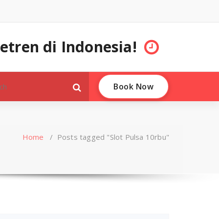
tren di Indonesia!
Book Now
Home
/
Posts tagged "Slot Pulsa 10rbu"