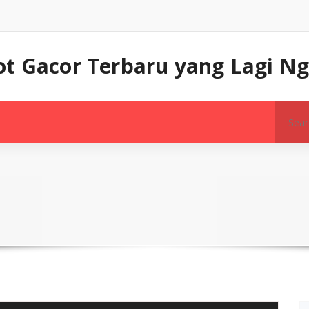
t Gacor Terbaru yang Lagi Nge
Search
for: