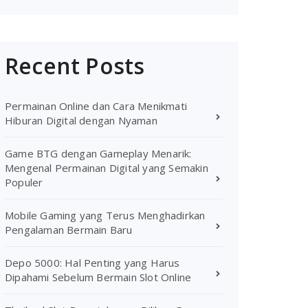
Recent Posts
Permainan Online dan Cara Menikmati
Hiburan Digital dengan Nyaman
Game BTG dengan Gameplay Menarik:
Mengenal Permainan Digital yang Semakin
Populer
Mobile Gaming yang Terus Menghadirkan
Pengalaman Bermain Baru
Depo 5000: Hal Penting yang Harus
Dipahami Sebelum Bermain Slot Online